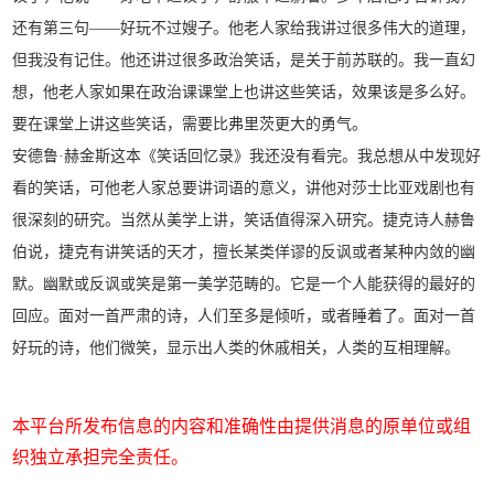
还有第三句——好玩不过嫂子。他老人家给我讲过很多伟大的道理，
但我没有记住。他还讲过很多政治笑话，是关于前苏联的。我一直幻
想，他老人家如果在政治课课堂上也讲这些笑话，效果该是多么好。
要在课堂上讲这些笑话，需要比弗里茨更大的勇气。
安德鲁·赫金斯这本《笑话回忆录》我还没有看完。我总想从中发现好
看的笑话，可他老人家总要讲词语的意义，讲他对莎士比亚戏剧也有
很深刻的研究。当然从美学上讲，笑话值得深入研究。捷克诗人赫鲁
伯说，捷克有讲笑话的天才，擅长某类佯谬的反讽或者某种内敛的幽
默。幽默或反讽或笑是第一美学范畴的。它是一个人能获得的最好的
回应。面对一首严肃的诗，人们至多是倾听，或者睡着了。面对一首
好玩的诗，他们微笑，显示出人类的休戚相关，人类的互相理解。
本平台所发布信息的内容和准确性由提供消息的原单位或组
织独立承担完全责任。