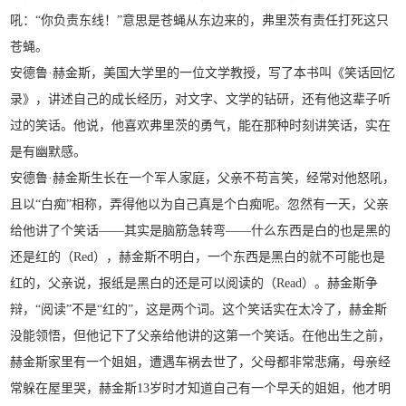
吼：“你负责东线！”意思是苍蝇从东边来的，弗里茨有责任打死这只
苍蝇。
安德鲁·赫金斯，美国大学里的一位文学教授，写了本书叫《笑话回忆
录》，讲述自己的成长经历，对文字、文学的钻研，还有他这辈子听
过的笑话。他说，他喜欢弗里茨的勇气，能在那种时刻讲笑话，实在
是有幽默感。
安德鲁·赫金斯生长在一个军人家庭，父亲不苟言笑，经常对他怒吼，
且以“白痴”相称，弄得他以为自己真是个白痴呢。忽然有一天，父亲
给他讲了个笑话——其实是脑筋急转弯——什么东西是白的也是黑的
还是红的（Red），赫金斯不明白，一个东西是黑白的就不可能也是
红的，父亲说，报纸是黑白的还是可以阅读的（Read）。赫金斯争
辩，“阅读”不是“红的”，这是两个词。这个笑话实在太冷了，赫金斯
没能领悟，但他记下了父亲给他讲的这第一个笑话。在他出生之前，
赫金斯家里有一个姐姐，遭遇车祸去世了，父母都非常悲痛，母亲经
常躲在屋里哭，赫金斯13岁时才知道自己有一个早夭的姐姐，他才明