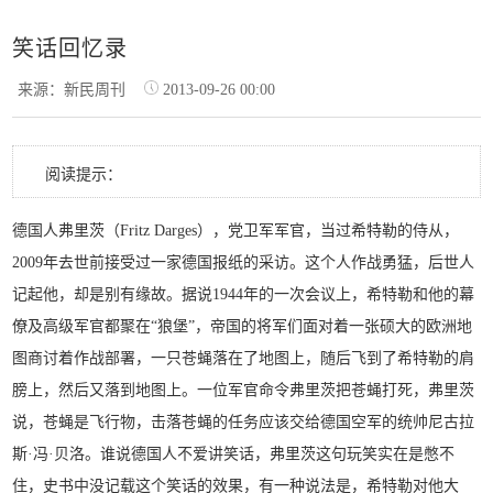
笑话回忆录
来源：新民周刊
2013-09-26 00:00
阅读提示：
德国人弗里茨（Fritz Darges），党卫军军官，当过希特勒的侍从，
2009年去世前接受过一家德国报纸的采访。这个人作战勇猛，后世人
记起他，却是别有缘故。据说1944年的一次会议上，希特勒和他的幕
僚及高级军官都聚在“狼堡”，帝国的将军们面对着一张硕大的欧洲地
图商讨着作战部署，一只苍蝇落在了地图上，随后飞到了希特勒的肩
膀上，然后又落到地图上。一位军官命令弗里茨把苍蝇打死，弗里茨
说，苍蝇是飞行物，击落苍蝇的任务应该交给德国空军的统帅尼古拉
斯·冯·贝洛。谁说德国人不爱讲笑话，弗里茨这句玩笑实在是憋不
住，史书中没记载这个笑话的效果，有一种说法是，希特勒对他大