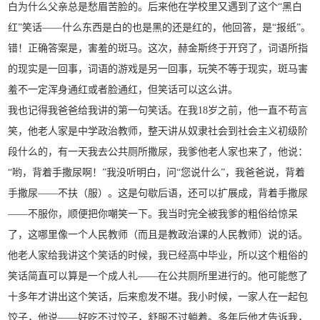
白为什么父亲总是愁眉苦脸的。后来他在学校里又遇到了这个“黑白
红”笑话——什么东西是白的也是黑的还是红的，他回答，是“报纸”。
错！正确答案是，害羞的斑马。这次，赫金斯终于开窍了，词语所指
的现实是一回事，词语的游戏是另一回事，玩笑不等于现实，斑马害
羞不一定浑身通红或者脸通红，但笑话可以这么讲。
我也记得我爸爸给我讲的第一句笑话。在我18岁之前，他一直不苟言
笑，他老人家是中学政治教师，整天讲从奴隶社会到社会主义初级阶
段什么的，有一天我去公共厕所撒尿，我爹他老人家也来了，他说：
“哟，背着手撒尿啊！”我没听明白，问“您说什么”，我爸爸说，背着
手撒尿——不扶（服）。这是句歇后语，还可以扩展成，背着手撒尿
——不服你，顺便把你嘲笑一下。我当时完全被我爹的粗俗给惊呆
了，这哪里像一个人民教师（而且是教政治课的人民教师）说的话。
他老人家给我讲这个笑话的时候，我已经高中毕业，所以这个粗俗的
笑话简直可以算是一个成人礼——在公共厕所里进行的。他可能憋了
十多年才讲出这个笑话，后来愈发不堪。我小时候，一家人在一起包
饺子，他说——好吃不过饺子，舒服不过躺着。多年后他才告诉我，