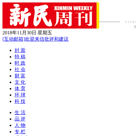
2018年11月30日 星期五
[互动邮箱]欢迎来信批评和建议
封 面
特 稿
时 政
社 会
财 富
文 化
体 育
环 球
科 技
生 活
品 评
人 物
专 栏