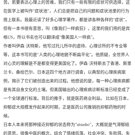
苦。若要表达心理上的苦难，我们只有一些有限的症状可供选择，这
在医学上被叫作“症状池”，人们总是把自己的问题和症状池里的行为
搭上联系。我最近读了好多心理学著作，都是讲各种各样的“症状”，
但有一本书很有意思，叫《像我们一样疯狂》，这里的我们用的是宾
格US，所以书名也可以翻译成“像美国人一样疯”。
作者叫伊森·沃特斯，他写过托儿所中的虐待、心理诊所的不专业等
等，这本书写的是“人类的心理地貌不断扁平化”。他质疑，全世界人
对心灵的理解是不是都变得更美国化了。伊森·沃特斯去了香港、斯里
兰卡、桑给巴尔、日本这四个地方进行调查，以典型的心理疾病案
例，揭示了它们被创造出来的过程。他想说的是，每一种心理疾病都
是有其自身文化的土壤。但美国输出的心理疾病诊断标准已经变成了
一个全球通行标准。背后的推手，就是医药商业利益。 比如在日本，
抑郁症大规模发作起来的时期，正是医药公司推销抗抑郁药物的时
候。
日本人本来将那种接近抑郁的状态称为“utsusho”，大概就是气滞郁结
的意思，很像中医的概念，综合了情绪低落、社会冲突、失败感、失