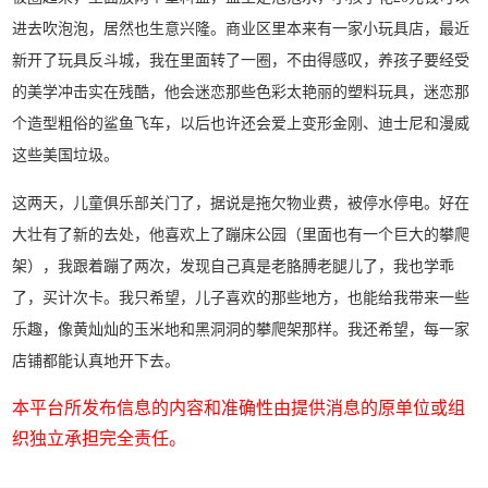
进去吹泡泡，居然也生意兴隆。商业区里本来有一家小玩具店，最近
新开了玩具反斗城，我在里面转了一圈，不由得感叹，养孩子要经受
的美学冲击实在残酷，他会迷恋那些色彩太艳丽的塑料玩具，迷恋那
个造型粗俗的鲨鱼飞车，以后也许还会爱上变形金刚、迪士尼和漫威
这些美国垃圾。
这两天，儿童俱乐部关门了，据说是拖欠物业费，被停水停电。好在
大壮有了新的去处，他喜欢上了蹦床公园（里面也有一个巨大的攀爬
架），我跟着蹦了两次，发现自己真是老胳膊老腿儿了，我也学乖
了，买计次卡。我只希望，儿子喜欢的那些地方，也能给我带来一些
乐趣，像黄灿灿的玉米地和黑洞洞的攀爬架那样。我还希望，每一家
店铺都能认真地开下去。
本平台所发布信息的内容和准确性由提供消息的原单位或组
织独立承担完全责任。