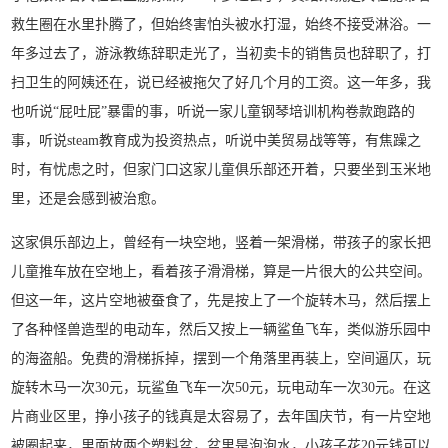
救生圈在水里扑腾了，但始终害怕头被水打湿，始终不接受淋浴。一
年多过去了，游泳教练辞职走光了，当初卖卡的销售员也辞职了，打
扫卫生的阿姨还在，说已经被拖欠了好几个月的工资。这一年多，我
也听说“屁吐屁”暴雷的事，听说一家儿童钢琴培训机构卷款跑路的
事，听说steam教育成为投资热点，听说中美贸易战等等，有焦躁之
时，有忧虑之时，但家门口这家儿童俱乐部还开着，只要坐到玉米地
里，还是会感到被治愈。
这家俱乐部边上，曾经有一块空地，竖着一架滑梯，带孩子的家长把
儿童推车放在空地上，看着孩子滑滑梯，算是一片很大的公共空间。
但这一年，这片空地被蚕食了，先是按上了一个旋转木马，然后摆上
了各种怪兽造型的电动车，然后又按上一辆鲨鱼飞车，类似游乐园中
的海盗船。免费的滑梯拆掉，摆到一个角落里再装上，空间逼仄，玩
旋转木马一次30元，玩鲨鱼飞车一次50元，玩电动车一次30元。在这
片商业区里，挣小孩子的钱真是太容易了，去年国庆节，有一片空地
被圈起来，里面放两个塑料盆，盆里是泡泡水，小孩子花20元钱可以