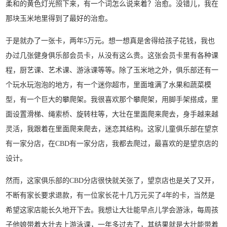
柔和的黄色灯光照下来，有一个词怎么说来着？治愈。没错儿，我在
那块玉米地里得到了最好的治愈。
于是就办了一张卡，两年5万元。想一想真是舍得给孩子花钱，我也
办过几张健身俱乐部会员卡，从没有这么贵。这张会员卡里有各种课
程，厨艺课、艺术课、游泳课等等。除了玉米地之外，俱乐部还有一
个玩水玩泡泡的地方，有一个迷你超市，里面堆满了水果和蔬菜模
型，有一个巨大的攀爬架。我很喜欢那个攀爬架，用脚手架搭成，里
面设置滑梯、绳索桥、旋转柱等，大壮在里面爬来爬去，身手越来越
灵活，我跟着在里面爬来爬去，迷恋其结构。这家儿童俱乐部在望京
有一家分店，在CBD有一家分店，我都去爬过，最喜欢的是望京店的
设计。
然而，这家俱乐部的CBD分店很快就关张了，望京店也是关了又开，
不断有家长要求退款，有一位家长花十几万元买了4年的卡，当然是
希望这家店能长久地开下去。我想让大壮能早点儿学会游泳，每周孩
子他娘带着大壮去上游泳课，一年多过去了，其结果就是大壮能带着