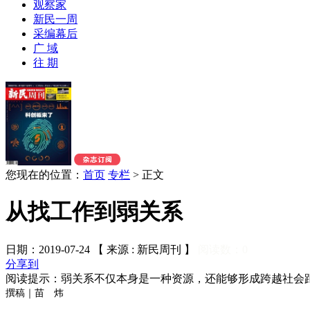
观察家
新民一周
采编幕后
广 域
往 期
您现在的位置：
首页
专栏
>
正文
从找工作到弱关系
日期：2019-07-24 【 来源 : 新民周刊 】
阅读数：
0
分享到
阅读提示：弱关系不仅本身是一种资源，还能够形成跨越社会
撰稿｜苗 炜