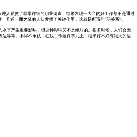
和管理人员做了非常详细的职业调查，结果发现一大半的好工作都不是通过
候，几近一面之缘的人却发挥了关键作用，这就是所谓的“弱关系”。
水平产生重要影响，但这种影响又不是绝对的。很多时候，人们会因
职位等等。不得不承认，在找工作这件事儿上，结果好不好有很大的运
些社会关系，并不是一个人主动选择或者长期维持的那种关系，而是不经意
合适的工作。而亲戚朋友这些强关系之间，彼此掌握的信息重合度太高
远超过了强关系一般可以接近的领域。格兰诺维特把这叫做社会网络
以有效扩大信息视野。在动态的层面上考虑呢，强关系一般是比较稳定和
升的机会。
财富确实是强相关的。
发现，工薪阶层的特点是不太信任外部世界，只相信自己的亲人朋友，
持开放的态度。都市村民的生活是固化的，从人际关系到工作再到未
差别。