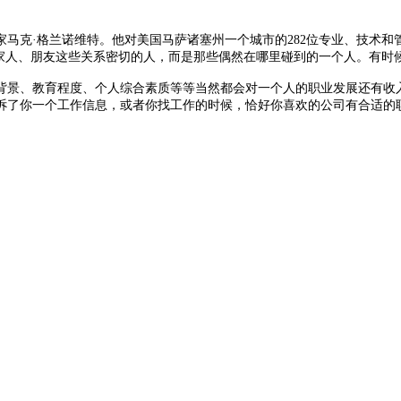
马克·格兰诺维特。他对美国马萨诸塞州一个城市的282位专业、技术
家人、朋友这些关系密切的人，而是那些偶然在哪里碰到的一个人。有时
景、教育程度、个人综合素质等等当然都会对一个人的职业发展还有收入
诉了你一个工作信息，或者你找工作的时候，恰好你喜欢的公司有合适的
注到了这一点，他认为，这个运气，其实就是“弱关系”的力量。虽然那
忙。
为弱关系在信息传播中有很明显的优势，能够帮助人们接触新事物，找到
一样了，弱关系具有很大的差异性，经常能跨越阶层和团体传递信息，远
他们的沟通效率往往就会比较低，异质性才是信息沟通的真正有效桥梁，可
人带到不一样的平台和圈子，这里面就有相当一部分的机会是地位向上跃
整个网络都变得活跃。
一定能为某个人带来资源和财富，但整体看来，弱关系网络的活跃性和
观的理解。甘斯曾在波士顿长期研究工薪阶层和精英阶层的文化差异，他
市，但是用的却是小村庄里生活的那套生活逻辑。
从各个地方收集信息，尝试理解他们之前不理解的东西，总是对新事物保
生人合作，建立一重又一重的新型弱关系。长期来看，这就会形成很大的