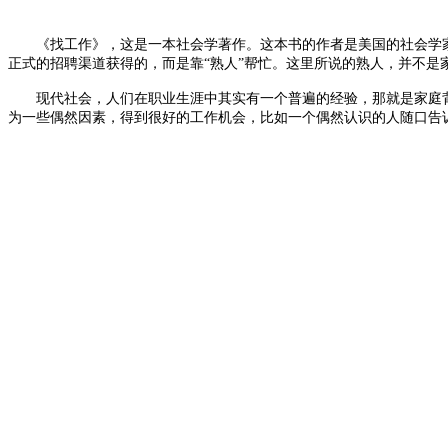
《找工作》，这是一本社会学著作。这本书的作者是美国的社会学家
正式的招聘渠道获得的，而是靠“熟人”帮忙。这里所说的熟人，并不是
现代社会，人们在职业生涯中其实有一个普遍的经验，那就是家庭背
为一些偶然因素，得到很好的工作机会，比如一个偶然认识的人随口告
气成分。那么这个所谓的“运气”到底是怎么回事？格兰诺维特敏锐地关
间建立的。但就是这些关系，在恰当的时候，恰当的地方，恰好帮上了
格兰诺维特把人们之间的社会关系分为“强关系”和“弱关系”。他认
了，总是聊家长里短的事，很多信息都是雷同和冗余的。但弱关系就不
的“异质性”。他认为，处于社会网络中的人，如果同质性较高，那么
固化的，而弱关系带来的信息具有更高的流动性，往往会将获得信息的
弱关系不仅本身是一种资源，还能够形成跨越社会距离的管道，让
信息意味着资源，资源意味着财富。即便不能断言强大的弱关系网络
美国著名社会学家赫伯特·甘斯的研究能让我们对这个问题有个更直
高度依赖强关系。甘斯把这些人叫做“都市村民”，就是虽然生活在大都
但精英阶层不一样，精英阶层的社会交往和活动非常灵活，他们善于
来的生活都非常确定，而精英阶层时刻准备一个接变化，随时可以跟陌