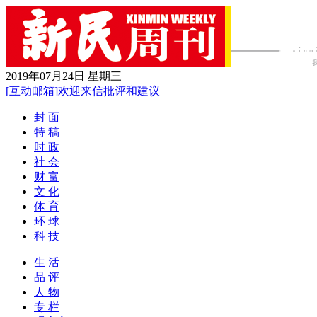
2019年07月24日 星期三
[互动邮箱]欢迎来信批评和建议
封 面
特 稿
时 政
社 会
财 富
文 化
体 育
环 球
科 技
生 活
品 评
人 物
专 栏