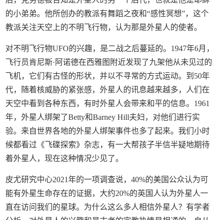
的小弟弟。他所创办的教派有舞蹈之夜和“感性冥想”，这个
教派关注天空上的不明飞行物，认为那是外星人的使者。
对不明飞行物UFO的兴趣，是二战之后蔓延的。1947年6月，
飞行员肯尼斯·阿诺德在西雅图附近发现了九架他从未见过的
飞机，它们有古怪的形状，并以不寻常的方式运动。到50年
代，随着核威胁的紧张感，外星人的讯息越来越多，人们在
天空中看到各种东西，有时外星人会带来和平的信息。1961
年，外星人绑架了Betty和Barney Hill夫妇，对他们进行实
验。来自世界各地的外星人绑架事件也多了起来。我们小时
候都看过《飞碟探索》杂志，有一大帮孩子半信半疑地期待
着外星人，现在这种情况少见了。
皮尤研究中心2021年的一项调查说，40%的美国公众认为可
能有外星生命存在的证据，大约20%的英国人认为外星人一
直在访问我们的星球。为什么这么多人相信外星人？有学者