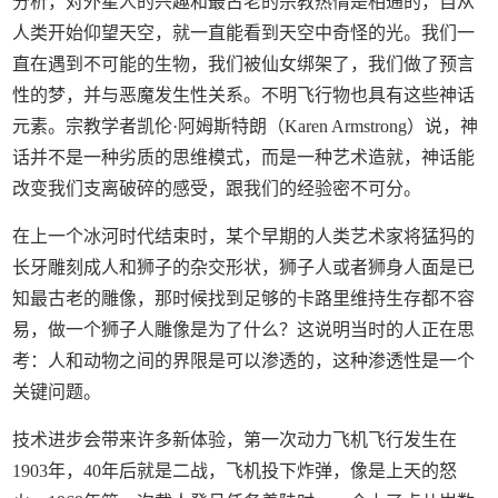
分析，对外星人的兴趣和最古老的宗教热情是相通的，自从
人类开始仰望天空，就一直能看到天空中奇怪的光。我们一
直在遇到不可能的生物，我们被仙女绑架了，我们做了预言
性的梦，并与恶魔发生性关系。不明飞行物也具有这些神话
元素。宗教学者凯伦·阿姆斯特朗（Karen Armstrong）说，神
话并不是一种劣质的思维模式，而是一种艺术造就，神话能
改变我们支离破碎的感受，跟我们的经验密不可分。
在上一个冰河时代结束时，某个早期的人类艺术家将猛犸的
长牙雕刻成人和狮子的杂交形状，狮子人或者狮身人面是已
知最古老的雕像，那时候找到足够的卡路里维持生存都不容
易，做一个狮子人雕像是为了什么？这说明当时的人正在思
考：人和动物之间的界限是可以渗透的，这种渗透性是一个
关键问题。
技术进步会带来许多新体验，第一次动力飞机飞行发生在
1903年，40年后就是二战，飞机投下炸弹，像是上天的怒