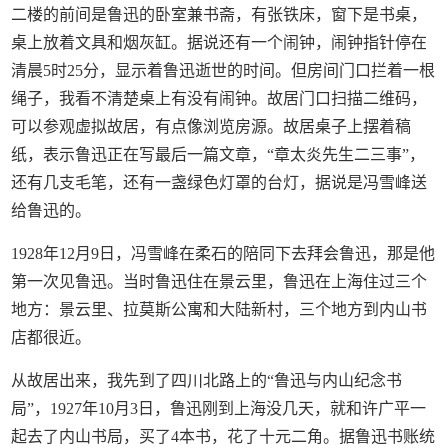
二楼的前间是鲁迅的卧室兼书斋，有张铁床，窗下是书桌，
桌上放着文具和烟灰缸。据说还有一个闹钟，闹钟指针停在
清晨5时25分，显示着鲁迅逝世的时间。但房间门口拦着一根
绳子，我看不清楚桌上有没有闹钟。故居门口扫描二维码，
可以参观虚拟故居，有点像浏览房源。故居桌子上摆着稿
纸，表示鲁迅正在写最后一篇文章，“章太炎先生二三事”，
还有几支毛笔，还有一盏绿色灯罩的台灯，据说是冯雪峰送
给鲁迅的。
1928年12月9日，冯雪峰在柔石的陪同下去拜会鲁迅，那是他
第一次见鲁迅。当时鲁迅住在景云里，鲁迅在上海住过三个
地方：景云里、拉莫斯公寓和大陆新村，三个地方到内山书
店都很近。
从故居出来，我先到了四川北路上的“鲁迅与内山纪念书
局”，1927年10月3日，鲁迅刚到上海没几天，就和许广平一
起去了内山书局，买了4本书，花了十元二角。据鲁迅书账统