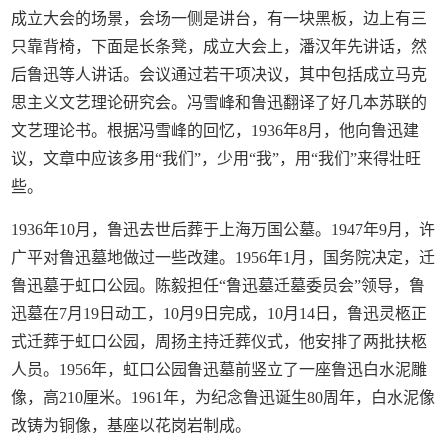
成立大会的场景，会场一侧是讲台，有一块黑板，边上有三
只靠背椅，下面是长条凳，成立大会上，潘汉年先讲话，然
后鲁迅等人讲话。会议通过若干项决议，其中包括成立马克
思主义文艺理论研究会。冯雪峰和鲁迅翻译了好几本苏联的
文艺理论书。根据冯雪峰的回忆，1936年8月，他向鲁迅建
议，文章中应该多用“我们”，少用“我”，用“我们”来得壮旺
些。
1936年10月，鲁迅去世后葬于上海万国公墓。1947年9月，许
广平对鲁迅墓地做过一些改建。1956年1月，国务院决定，迁
鲁迅墓于虹口公园。陈毅担任“鲁迅墓迁墓委员会”领导，鲁
迅墓在7月19日动工，10月9日完成，10月14日，鲁迅灵柩正
式迁葬于虹口公园，周扬主持迁葬仪式，他安排了两批扶柩
人员。1956年，虹口公园鲁迅墓前竖立了一座鲁迅白水泥雕
像，高210厘米。1961年，为纪念鲁迅诞生80周年，白水泥像
改铸为铜像，基座以花岗岩制成。