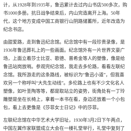
计，从1928年到1935年，鲁迅累计去过内山书店500多次，购
书1000多册。抗日战争结束后，内山完造离开上海。50年
代，这个地方变成中国工商银行山阴路储蓄所，近年改造为
纪念书店。
由甜爱路，走到鲁迅纪念馆。纪念馆中有一段珍贵录像，是
1936年鲁迅葬礼上的一些画面。纪念馆外有一片世界文豪广
场，上面立着莎士比亚、歌德、普希金等人的塑像，像是给
鲁迅站岗放哨。参观完纪念馆，我走去多伦路，看看左联纪
念馆。我所游走的这条路线，被标识为“鲁迅小道”，但我喜
欢另一个称呼叫“大先生动线”。多伦路上也有不少文化名人
塑像，如叶圣陶等等，都是取站立的姿势，街角处有一丁玲
雕塑是坐在长椅上，拿着一本书在看，身边还放着一个小包
包，看上去更像是《莎菲女士日记》中的莎菲。
左联纪念馆在中华艺术大学旧址，1930年3月2日下午两点，
中国左翼作家联盟成立大会在一楼礼堂举行，礼堂中复刻了