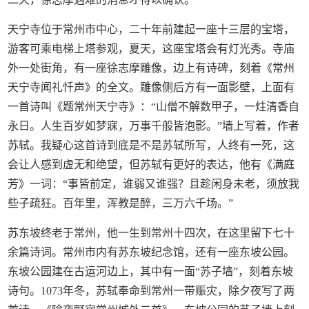
天宁寺位于常州市中心，二十年前建起一座十三层的宝塔，
游客可乘电梯上塔参观，夏天，这座宝塔会有灯光秀。寺庙
外一处街角，有一座徐志摩雕像，边上有诗碑，刻着《常州
天宁寺闻礼忏声》的全文。雕像侧后方有一面影壁，上面有
一首诗叫《题常州天宁寺》：“山僧不解数甲子，一炷清香自
永日。人生百岁如梦寐，万事千般皆泡影。”墙上写着，作者
苏轼。我疑心这首诗到底是不是苏轼所写，人终有一死，这
会让人感到虚无和绝望，但苏轼有更好的表达，他有《满庭
芳》一词：“事皆前定，谁弱又谁强？且趁闲身未老，须放我
些子疏狂。百年里，浑教是醉，三万六千场。”
苏东坡终老于常州，他一生到常州十四次，在这里留下七十
余篇诗词。常州市内有苏东坡纪念馆，还有一座东坡公园。
东坡公园建在古运河边上，其中有一面“苏子墙”，刻着东坡
诗句。1073年冬，苏轼奉命到常州一带赈灾，除夕夜写了两