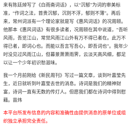
来有陈廷焯写了《白雨斋词话》，以“沉郁”为词的审美标
准，“作词之法，首贵沉郁，沉则不浮，郁则不薄”。再后
来，常州词派有一个理论家就是写《惠风词话》的况周颐。
他那本《惠风词话》有很多读者，况周颐在其中说道，“吾听
风雨，吾览江山，常觉风雨江山外有万不得已者在。此万不
得已者，即词心也。而能以吾言写吾心，即吾词也”。我年少
时没见过风雨江山，但暮景萧萧雨霁，云淡天高风细，都足
以让一个少年初识愁滋味。
我一个月前刚给《新民周刊》写过一篇文章，谈到叶嘉莹先
生，近日就听到叶嘉莹去世的消息。诗词是我们的精神财
富，诗词一直有无数的传灯人。但愿我们都在诗词中得到慰
藉。苗炜
本平台所发布信息的内容和准确性由提供消息的原单位或组
织独立承担完全责任。