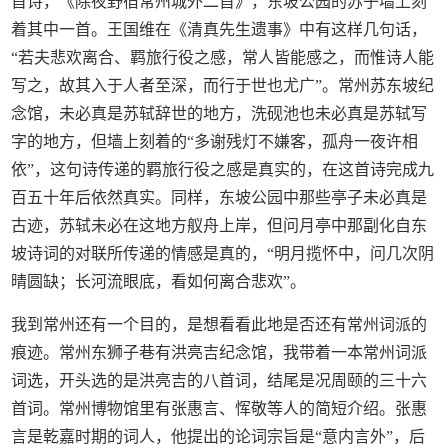
首诗，《除夜野宿常州城外二首》，东坡公园的苏子墙上刻
着其中一首。王国维在《清真先生遗事》中有这样几句话，
“若夫悲欢离合、羁旅行役之感，常人皆能感之，而惟诗人能
写之，故其入于人者至深，而行于世也尤广”。常州苏东坡纪
念馆，未必真是苏轼辞世的地方，洗砚池也未必真是苏轼写
字的地方，但墙上刻着的“多谢残灯不嫌客，孤舟一夜许相
依”，这句诗传递的羁旅行役之感是真实的，在这首诗完成九
百五十年后依然真实。同样，东坡公园中那些亭子未必真是
古迹，苏轼未必在这地方舣舟上岸，但问月亭中那副化自东
坡诗词的对联所传递的情感是真的，“明月揽怀中，问几次阴
晴圆缺；长河流眼底，看如何离合悲欢”。
我到常州还有一个目的，是想看看此地是否还有常州词派的
痕迹。常州东狮子巷有洪亮吉纪念馆，我带着一本常州词派
词选，开头选的是洪亮吉的八首词，结尾是况周颐的三十六
首词。常州博物馆里有张惠言、恽敬等人的简短介绍。张惠
言是乾嘉时期的词人，他提出的论词宗旨是“意内言外”，后