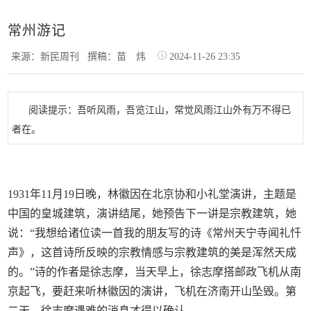
常州游记
来源：新民周刊
撰稿：苗 炜
2024-11-26 23:35
阅读提示：吾听风雨，吾览江山，常觉风雨江山外有万不得已
者在。
1931年11月19日晚，林徽因在北京协和小礼堂演讲，主题是
中国的皇城建筑，演讲结尾，她预告下一讲是宗教建筑，她
说：“我想给诸位读一首我的朋友写的诗《常州天宁寺闻礼忏
声》，这首诗所反映的宗教情感与宗教建筑的美是浑然天成
的。”诗的作者是徐志摩，当天早上，徐志摩搭邮政飞机从南
京起飞，要赶来听林徽因的演讲，飞机在济南开山坠毁。第
二天，徐志摩遇难的消息才得以确认。