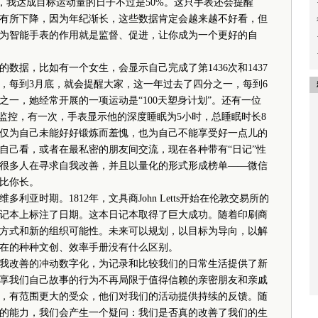
我，我达成目标运动量的日子不过是50%。这只手表还会提醒
有所下降，因为年纪渐长，这些数据肯定会越来越不好看，但
为智能手表的作用就是监督、促进，让你成为一个更好的自
据，比如有一个女生，会显示自己完成了第1436次和1437
，每到3月底，就会提醒大家，这一年过去了四分之一，每到6
一，她经常开展的一项运动是“100天塑身计划”。还有一位
眠监控，有一次，手表显示他的深度睡眠为5小时，总睡眠时长8
仅为自己未能好好锻炼而羞愧，也为自己不能享受好一点儿的
自己看，或者在最私密的朋友间交流，现在各种带有“日记”性
很多人在寻求自我改善，并且以量化的形式形成榜单——微信
比你长。
时期。1812年，文具商John Letts开始在伦敦交易所的
记本上标注了日期。这本日记本取得了巨大成功。随着印刷商
方式和新的组织可能性。未来可以规划，以目标为导向，以解
在的种种文创、效率手册没有什么区别。
改善的冲动数字化，为记录和比较我们的日常生活提供了新
享我们自己故事的行为不再局限于值得信赖的亲密朋友和亲戚
，有范围更大的受众，他们对我们的活动提供持续的反馈。随
的能力，我们会产生一个疑问：我们是否真的改善了我们的生