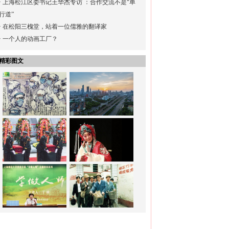
·
上海松江区委书记王华杰专访 ：合作交流不是“单
行道”
·
在松阳三槐堂，站着一位儒雅的翻译家
·
一个人的动画工厂？
精彩图文