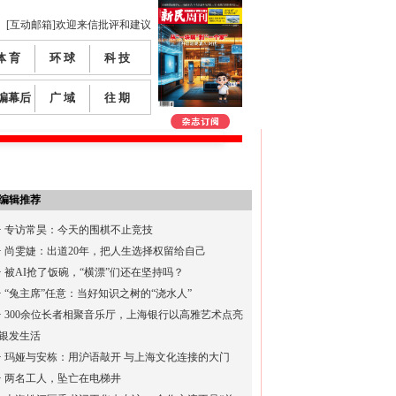
[互动邮箱]欢迎来信批评和建议
体 育
环 球
科 技
编幕后
广 域
往 期
编辑推荐
·
专访常昊：今天的围棋不止竞技
·
尚雯婕：出道20年，把人生选择权留给自己
·
被AI抢了饭碗，“横漂”们还在坚持吗？
·
“兔主席”任意：当好知识之树的“浇水人”
·
300余位长者相聚音乐厅，上海银行以高雅艺术点亮
银发生活
·
玛娅与安栋：用沪语敲开 与上海文化连接的大门
·
两名工人，坠亡在电梯井