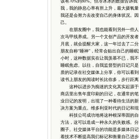
该有70%到80%。但冷冰冰的数据告诉
我，我的静息心率有所上升，最大摄氧量
我还是会努力去改变自己的身体状况。因
己。
在朋友圈中，我也能看到另外一些人的数
次马甲线养成。另一个文创产品的开发者
月底，就会提醒大家，这一年过去了二分之
朋友自称“睡神”，经常会贴出自己的睡
小时，这种数据实在让我羡慕不已，我不
睡眠焦虑。以往，自我监督型的日记只是
质的记录在社交媒体上分享，你可以看到
读书上朋友的阅读时长比你多，步行距离
这种以进步为痴迷的文化其实起源于维多利亚
商店里出售年度印刷的日记，在通常的笔
业日记的发明，出现了一种看待生活的新
决方案为重点。维多利亚时代的日记和现
科技公司成功地将这种根深蒂固的自我
方法，这可以造成一种永久的失败感。分
圈子。社交媒体平台的功能是多媒体日记
着技术不断提高我们标记和衡量自己进步