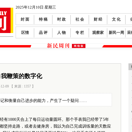
2025年12月10日 星期三
封 面
特 稿
时 政
社 会
财 经
文 化
区情
品 评
人 物
专 栏
观察家
新民一周
采
自我鞭策的数字化
2-09 【 来源 : 1357 】
阅读数：
164
标记和衡量自己进步的能力，产生了一个疑问……
1000天合上了每日运动量圆环。那个手表我已经带了5年
每天都坚持走路，或者去健身房，我以为自己完成训练量的天数应