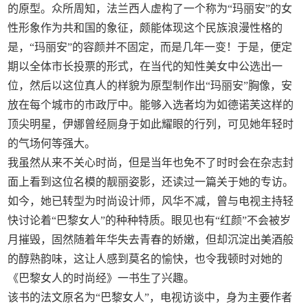
的原型。众所周知，法兰西人虚构了一个称为“玛丽安”的女
性形象作为共和国的象征，颇能体现这个民族浪漫性格的
是，“玛丽安”的容颜并不固定，而是几年一变！于是，便定
期以全体市长投票的形式，在当代的知性美女中公选出一
位，然后以这位真人的样貌为原型制作出“玛丽安”胸像，安
放在每个城市的市政厅中。能够入选者均为如德诺芙这样的
顶尖明星，伊娜曾经厕身于如此耀眼的行列，可见她年轻时
的气场何等强大。
我虽然从来不关心时尚，但是当年也免不了时时会在杂志封
面上看到这位名模的靓丽姿影，还读过一篇关于她的专访。
如今，她已转型为时尚设计师，风华不减，曾与电视主持轻
快讨论着“巴黎女人”的种种特质。眼见也有“红颜”不会被岁
月摧毁，固然随着年华失去青春的娇嫩，但却沉淀出美酒般
的醇熟韵味，这让人感到莫名的愉快，也令我顿时对她的
《巴黎女人的时尚经》一书生了兴趣。
该书的法文原名为“巴黎女人”，电视访谈中，身为主要作者