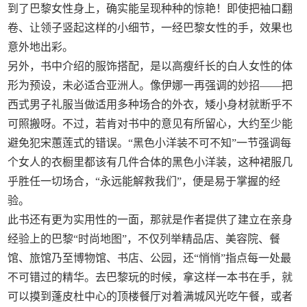
到了巴黎女性身上，确实能呈现种种的惊艳！即使把袖口翻
卷、让领子竖起这样的小细节，一经巴黎女性的手，效果也
意外地出彩。
另外，书中介绍的服饰搭配，是以高瘦纤长的白人女性的体
形为预设，未必适合亚洲人。像伊娜一再强调的妙招——把
西式男子礼服当做适用多种场合的外衣，矮小身材就断乎不
可照搬呀。不过，若肯对书中的意见有所留心，大约至少能
避免犯宋蕙莲式的错误。“黑色小洋装不可不知”一节强调每
个女人的衣橱里都该有几件合体的黑色小洋装，这种裙服几
乎胜任一切场合，“永远能解救我们”，便是易于掌握的经
验。
此书还有更为实用性的一面，那就是作者提供了建立在亲身
经验上的巴黎“时尚地图”，不仅列举精品店、美容院、餐
馆、旅馆乃至博物馆、书店、公园，还“悄悄”指点每一处最
不可错过的精华。去巴黎玩的时候，拿这样一本书在手，就
可以摸到蓬皮杜中心的顶楼餐厅对着满城风光吃午餐，或者