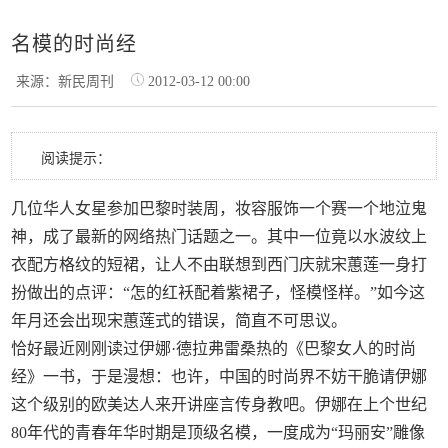
名模的时尚经
来源：新民周刊
2012-03-12 00:00
阅读提示：
几位华人女星参加巴黎时装周，妆容服饰一个赛一个地泣鬼
神，成了最新的网络热门话题之一。其中一位竟以水波纹上
衣配方格纹的短裙，让人不由联想到西门庆就宋蕙莲一身打
扮做出的点评：“怎的红袄配着紫裙子，怪模怪样。”如今这
年月还会出现宋蕙莲式的错误，简直不可思议。
恰好最近刚刚读过伊娜·德拉弗雷桑热的《巴黎女人的时尚
经》一书，于是漫想：也许，中国的时尚界不妨干脆请伊娜
这个级别的欧美达人来开讲座言传身教吧。伊娜在上个世纪
80年代的青春年华时期是顶级名模，一度成为“玛丽安”雕像