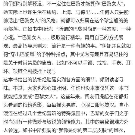
的伊娜特别解释道，不一定住在巴黎才能算作“巴黎女人”，
她实际上也许生活在纽约、上海、马德里……任何人只要能
够活出“巴黎女人”的风格，就都可以归属在这个珍宝般的美
丽部落。正如书中所说：“所谓的巴黎时尚是一种态度，一种
心境。”“巴黎女人……吸取流行精华，再用自己的方式展
现，最高指导原则为：流行是一件有趣的事。”伊娜并且就如
何“穿出巴黎风”给予种种指点，其中尤为有趣且容易记住的
是关于时尚禁忌的忠告，比如“不可以手镯、戒指、手表、耳
环、项链全副披挂上场”。
这本书给出的装扮经验落实到各方面的细节，颇耐读者寻
味。不过，大家也都心知肚明，任谁也没本事仅凭这一本书
就能摇身变成“巴黎女人”。这些年来，闺友们提起在花都街
头看到的缤纷秀影，每每摇头晃脑、心服口服地赞叹。自小
浸淫在经过几个世纪营筑的特殊氛围中，巴黎的女子们之于
时尚别有一种微妙与敏锐的领悟能力，其中的奥秘很难为外
人参透。如书中所强调的“就像是你的第二层皮肤”的风衣，