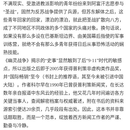
不满现实、受激进教派影响的青年纷纷来到阿富汗志愿参与
“圣战”，固然为反苏战争提供了兵源，但苏东解体之后，这
些青年回家的回家，漂泊的漂泊，就此把圣战扩散向八方，
成了不同地区不同政体的多个国家的头痛对象。换句话说，
如果没有那么多设在巴基斯坦边界、由美国幕后指使的军事
训练营，就绝不会有那么多青年获得日后从事恐怖活动的娴
熟技能。
《幽灵战争》揭示的“史事”显然触到了后“9·11”时代的敏感
点，所以出版之后即于2005年获得普利策非虚构类作品奖，
并“国际畅销”至今（书封上的推荐语，其至今未被引进中国
大陆）。作者科尔早在1990年已曾获普利策新闻奖，在长达
数年亲自报道中东风云的经验上，他又花几年时间遍访各方
关键当事人，查阅解密档案与权威著述，附在书后的资料来
源索引便达20余页，几乎段段有出处。因此，这本书并非靠
话题取胜，而是一个范本，绽放着西方新闻工作者的严谨、
勤奋与冷静。