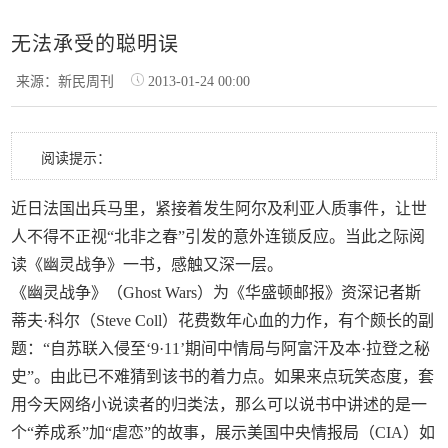
无法承受的聪明误
来源：新民周刊
2013-01-24 00:00
阅读提示：
近日法国出兵马里，紧接着发生阿尔及利亚人质事件，让世
人不得不正视“北非之春”引发的意外连锁反应。当此之际阅
读《幽灵战争》一书，感触又深一层。
《幽灵战争》（Ghost Wars）为《华盛顿邮报》资深记者斯
蒂夫·科尔（Steve Coll）花费数年心血的力作，有个颇长的副
题：“自苏联入侵至‘9·11’期间中情局与阿富汗及本·拉登之秘
史”。由此已不难猜到该书的着力点。如果来点玩笑态度，套
用今天网络小说读者的归类法，那么可以说书中讲述的是一
个“养成系”加“虐恋”的故事，展示美国中央情报局（CIA）如