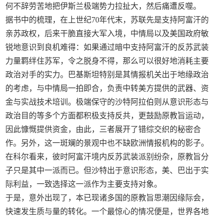
何不辞劳苦地把伊斯兰极端势力拉扯大，然后痛遭反噬。
据书中的梳理，在上世纪70年代末，苏联先是支持阿富汗的
亲苏政权，后来干脆直接大军入境，中情局以及美国政府敏
锐地意识到良机难得：如果通过暗中支持阿富汗的反苏武装
力量羁绊住苏军，令之脱身不得，那么可以很好地消耗主要
政治对手的实力。巴基斯坦特别是其情报机关出于地缘政治
的考虑，与中情局一拍即合，负责中转美方提供的武器、资
金与实战技术培训。极端保守的沙特阿拉伯则从意识形态与
政治目的等多个方面都积极支持反共，更鼓励原教旨运动，
因此慷慨提供资金，由此，三者展开了错综交织的秘密合
作。另外，这一斑斓的景观中也不缺欧洲情报机构的影子。
在科尔看来，彼时阿富汗境内反苏武装派别纷杂，原教旨分
子只是其中一派而已。但沙特出于意识形态，美、巴出于实
际利益，一致选择这一派作为主要支持对象。
于是，意外出现了，本已现诸多国的原教旨思潮因缘际会，
快速发生质与量的转化。一个最惊心的情况便是，世界各地