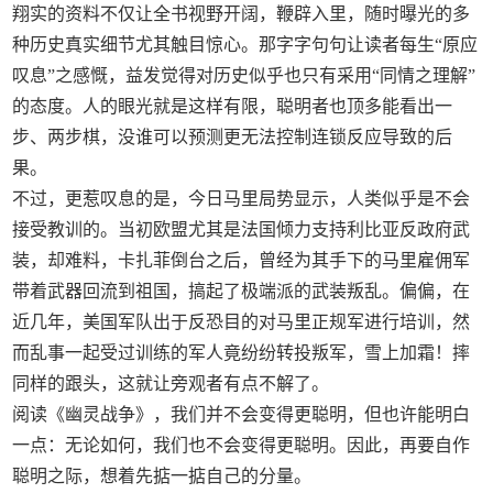
翔实的资料不仅让全书视野开阔，鞭辟入里，随时曝光的多
种历史真实细节尤其触目惊心。那字字句句让读者每生“原应
叹息”之感慨，益发觉得对历史似乎也只有采用“同情之理解”
的态度。人的眼光就是这样有限，聪明者也顶多能看出一
步、两步棋，没谁可以预测更无法控制连锁反应导致的后
果。
不过，更惹叹息的是，今日马里局势显示，人类似乎是不会
接受教训的。当初欧盟尤其是法国倾力支持利比亚反政府武
装，却难料，卡扎菲倒台之后，曾经为其手下的马里雇佣军
带着武器回流到祖国，搞起了极端派的武装叛乱。偏偏，在
近几年，美国军队出于反恐目的对马里正规军进行培训，然
而乱事一起受过训练的军人竟纷纷转投叛军，雪上加霜！摔
同样的跟头，这就让旁观者有点不解了。
阅读《幽灵战争》，我们并不会变得更聪明，但也许能明白
一点：无论如何，我们也不会变得更聪明。因此，再要自作
聪明之际，想着先掂一掂自己的分量。