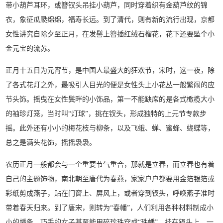
带小葫芦耳环，或簪钗头吊挂小葫芦，同时穿着织有金葫芦纹的锦
衣，象征瓜瓞绵绵，福寿长远。到了清代，则有新的流行出现，京都
女性讲究自除夕至正月，在发髻上簪插红绒石榴花，花下还要坠个小
金元宝的流苏。
正月十五日为元宵节，是中国人最盛大的狂欢节，宋时，这一夜，除
了各式花灯之外，最吸引人目光的便是女性头上小花丛一般繁闹的应
节头饰。摇曳在女性鬓畔的小饰品，第一不能缺席的是各式橄榄大小
的袖珍灯笼，当时叫“灯球”，挑在钗头，形成独特的上元节专款步
摇。此外还有小小的梅花枝与柳条，以及飞蛾、蝉、蜜蜂、蝴蝶等，
总之是满头花饰，摇摇袅袅。
农历正月一般都会与一个重要节气重合，那就是立春，而立春也有着
自己的主题饰物，南北朝至唐代为春燕，家家户户都要用金箔银箔或
彩纸剪成燕子，贴在门窗上、屏风上，或者穿到钗头，呼唤燕子准时
带着春天归来。到了唐宋，则转为“春幡”，人们利用各种材料制成小
小的幡条，巧手的女子甚至能用碎珍珠穿成“珠幡”，挂在钗头上，一