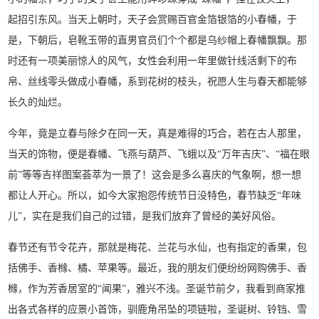
起招引东风。当天上朝时，天子会赏赐百官金箔银箔的小春幡，于
是，下朝后，皂靴玉带的直男官员们个个都是乌纱帽上春幡飘飘。那
时还有一项美丽惊人的风气，女性会利用一年里做针线活剩下的布
帛、丝线零头做成小春幡，系到花树的枝头，祝愿人生与春天都能够
长久的灿烂。
今年，竟是立春与除夕在同一天，真是难得的巧合，若在古人那里，
当天的饰物，便是春幡、飞燕与葫芦、飞蛾以及“万年吉庆”、“福在眼
前”等等吉祥图案荟萃为一景了！这会是多么喜庆的气象啊，想一想
都让人开心。所以，如今大家抱怨传统节日没特色，春节缺乏“年味
儿”，实在是我们自己的过错，是我们放弃了曾经的美好风俗。
春节还有节令花卉，那就是梅花、兰花与水仙，也有指定的香果，包
括佛手、香橼、橘、苹果等。最近，我的朋友们便纷纷网购佛手、香
橼，作为芳香居室的“闻果”，雅兴不浅。圣诞节前夕，我看到商家推
出各式各样的应景小首饰，驯鹿角吊坠的项链啦，圣诞树、铃铛、雪