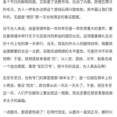
各个节日的鲜明风貌，又刺激了消费市场，拉动了内需。即使在寒冷
的冬日，古人一样有办法把这个游戏玩得兴致勃勃，其中最让我们意
外的，无疑是“颁历”那一天也有限定的象征图案。
对于古人来说，由皇帝颁布新一年的年历是一项非常重大的事件，要
在紫禁城中举行天子与百官共同参加的颁历仪式。这项隆重典礼在农
历十月上旬的某一天举行，当天，宫廷内外众人的服饰纹样、佩戴饰
品便都要扣合这一主题，讴歌风调雨顺的太平盛世。可是历书不好表
现啊！于是，就用荔枝来谐音“历”，以八宝、荔枝、卍字、鲇鱼合成
一个组合图案，寓意“宝历万年”。用今天的话说，古人真会玩啊！
及至冬至日，也有专门的寓意图案“绵羊太子”，是一位骑在绵羊上的
小男孩，象征“阳生”，即白昼从此一天比一天长了。于是，就在冬至
这一天，人们不仅服饰上要出现这一图案，而且还要在居室里悬挂绵
羊太子的画幅。
一进腊月，那就更热闹了！在明代宫廷，从腊月一直到正月，都时兴