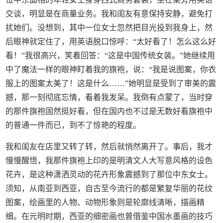
交谈，明显是在商量业务。我和闺友有意保持安静，避免打
扰她们。没想到，其中一位女士忽然把目光投到我身上，然
后眼神就定住了，用英语脱口惊呼：“太好看了！怎么这么好
看！”我很高兴，笑着回答：“这是中国传统女装。”她继续用
中了魔法一样的眼神盯着我的旗袍，说：“我是说图案，你衣
服上的图案太美了！这是什么……”她明显是受到了审美的震
撼，那一刻彻底忘情，看着我发呆。我倒有点蒙了，当时穿
的那件旗袍固然挺好看，但在国内也不过是无数好看旗袍中
的普通一件而已，到不了惊艳的程度。
我和闺友在店里又转了转，然后就悄然离开了。事后，我才
慢慢醒悟，我那件旗袍上印的是明清文人大写意风格的设色
花卉，是这种潇洒灵动的花卉形象震撼到了那位中东女士。
须知，从南亚到西亚，自古至今流行的都是繁复华丽的花纹
图案，绘画里的人物、动物形象则是轮廓线清晰，描画精
细。在元明时期，西亚的细密画也曾借鉴中国水墨画的技巧