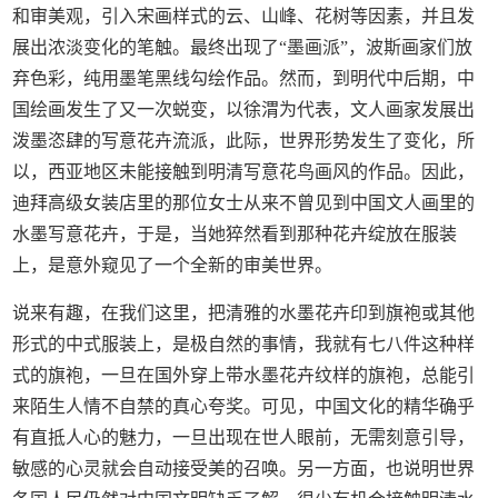
和审美观，引入宋画样式的云、山峰、花树等因素，并且发
展出浓淡变化的笔触。最终出现了“墨画派”，波斯画家们放
弃色彩，纯用墨笔黑线勾绘作品。然而，到明代中后期，中
国绘画发生了又一次蜕变，以徐渭为代表，文人画家发展出
泼墨恣肆的写意花卉流派，此际，世界形势发生了变化，所
以，西亚地区未能接触到明清写意花鸟画风的作品。因此，
迪拜高级女装店里的那位女士从来不曾见到中国文人画里的
水墨写意花卉，于是，当她猝然看到那种花卉绽放在服装
上，是意外窥见了一个全新的审美世界。
说来有趣，在我们这里，把清雅的水墨花卉印到旗袍或其他
形式的中式服装上，是极自然的事情，我就有七八件这种样
式的旗袍，一旦在国外穿上带水墨花卉纹样的旗袍，总能引
来陌生人情不自禁的真心夸奖。可见，中国文化的精华确乎
有直抵人心的魅力，一旦出现在世人眼前，无需刻意引导，
敏感的心灵就会自动接受美的召唤。另一方面，也说明世界