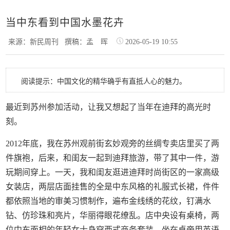
当中东看到中国水墨花卉
来源：新民周刊
撰稿：孟 晖
2026-05-19 10:55
阅读提示：中国文化的精华确乎有直抵人心的魅力。
最近到苏州参加活动，让我又想起了当年在迪拜的高光时
刻。
2012年底，我在苏州观前街玄妙观旁的丝绸专卖店里买了两
件旗袍，后来，和闺友一起到迪拜旅游，带了其中一件，游
玩期间穿上。一天，我和闺友逛进迪拜时尚街区的一家高级
女装店，两层店面挂售的全是中东风格的礼服式长裙，件件
都依照当地的审美习惯制作，遍布金线绣的花纹，钉满水
钻、仿珍珠和亮片，华丽得眼花缭乱。店中央设有桌椅，两
位中东面相的年轻女士身穿西式商务套装，坐在桌旁用英语