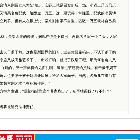
湾京剧票友来大陆演出，实际上就是票友们玩一场。小猫三只五只玩
又请某名角配戏，给酬金一万五。这一票玩得非常隆重，配戏的演员铆
立鸡群。但有人在报上说，某京剧名家不自重，区区一万五就将自己卖
戏，是梨园界的传统，搁现在也是不得已，再说名角演一个丫头，人家
认干爹干妈。这也是梨园界的旧习，过去你要跑码头，不认干爹干妈
京剧又成高雅艺术了，一出戏打响，就成了政绩工程。那为何名角儿又
不是白叫的，应一声就得给见面礼啊，逢年过节还要给赏钱。有干爹干妈罩
角儿也要陪干爹干妈四处应酬，给足人家面子。当然，名角儿在港台有
繁荣京剧艺术也有积极作用。”
押角章说：“我都指望靠这个养家糊口了，别再糟蹋我了行不行？”
者将被追究法律责任。