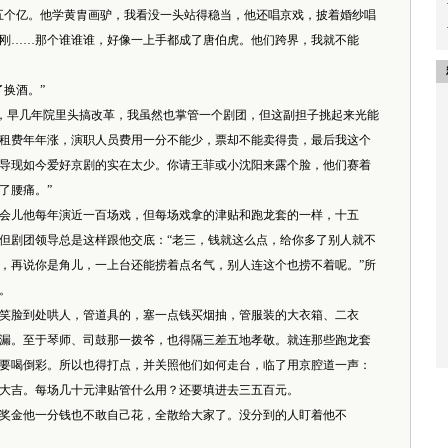
个亿。他学黄胄画驴，我看没一头站得稳当，他还唱京戏，披着婚纱唱
刚……那个谁谁谁，好像一上手都成了唐伯虎。他们跨界，我就不能
换酒。”
，早几年院里头搞改革，我虽然也掌管一个剧团，但这副担子挑起来光能
租费年年涨，演职人员费用一分不能少，票却不能卖得贵，最后我这个
导现如今爱好京剧的实在太少。你请王菲或小沈阳来露个脸，他们赛着
了腰痛。”
儿他每年演近一百场戏，但每场戏拿的津贴和跑龙套的一样，十五
但剧团领导总是这样跟他交底：“老三，钱就这么点，给你多了别人就不
，再说你是角儿，一上台还能捞着点名气，别人连这个也捞不着呢。”所
。
脸到处哄人，管道具的，塞一点钱买烟抽，管服装的大衣箱、二衣
漏。至于琴师、司鼓那一拨爷，也得隔三差五地孝敬。就连那些跑龙套
要喝倒彩。所以也得打点，并关照他们如何走台，临了用京腔道一声：
大吉。每场几十元津贴管什么用？还要填进去三五百元。
金他一分钱也不敢自己花，全散给大家了。没分到的人盯着他不