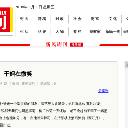
2018年11月30日 星期五
封 面
特 稿
时 政
社 会
财 富
文 化
生 活
品 评
人 物
专 栏
观察家
新民一周
采
干妈在微笑
03-12 【 来源 : 新民周刊 】 阅读数：
0
分享到
扑进来一个唱京戏的朋友。演艺界人多嘴杂，姑且称这位朋友为“老
且说那天我们也研墨挥毫，梅兰竹菊一齐绽放，老三挽起袖子画了一幅墨
在台上也能加分，有一次他演宋押司，在浔阳楼上酒后涂鸦《西江月》，
雷扫过。