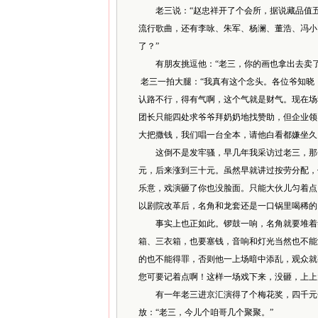
老三说：“赵忠祥开了个会所，据说藏品值五
流行歌曲，还有李咏、朱军、杨澜、董浩、冯小
了？”
有朋友挑逗他：“老三，你的画也拿出去卖了
老三一拍大腿：“我真有这个念头。各位爷知晓
认路不行，得有气啊，这个气就是财气。现在场
团长只能四处求爷爷拜奶奶地找赞助，但企业领
大把撒钱，我们唱一台全本，请他白看都嫌坐久
这倒不是发牢骚，早几年我采访过老三，那会
元，后来涨到三十元。虽然早就讲过按劳分配，
乐意，戏演砸了你也没脸面。只能大伙儿匀着点
以剧院改革后，名角和龙套还是一口锅里喝稀的
事实上也正如此。锣鼓一响，名角就要堆着笑
箱、三衣箱，也要塞钱，音响和灯光当然也不能
的也不能得罪，否则他一上场暗中添乱，观众就
您可要记着点啊！这样一场戏下来，没砸，上上
有一年老三进京汇演得了个梅花奖，四千元奖
放：“老三，今儿个咱哥几个聚聚。”