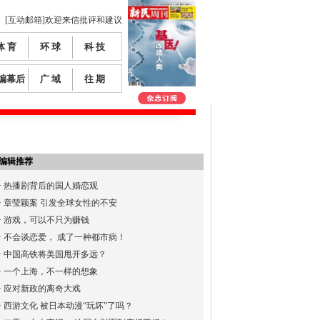
[互动邮箱]欢迎来信批评和建议
体 育
环 球
科 技
编幕后
广 域
往 期
编辑推荐
·
热播剧背后的国人婚恋观
·
章莹颖案 引发全球女性的不安
·
游戏，可以不只为赚钱
·
不会谈恋爱， 成了一种都市病！
·
中国高铁将美国甩开多远？
·
一个上海，不一样的想象
·
应对新政的离奇大戏
·
西游文化 被日本动漫“玩坏”了吗？