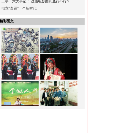
·
二零一六大事记： 这届电影圈到底行不行？
·
电竞“奥运”一个新时代
精彩图文