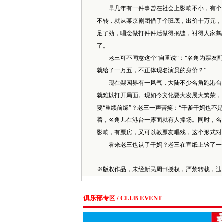
早几年有一件事曾在社会上影响不小，有个台
不转，就从某京剧团借了个班底，出价十万元，
足了劲，唱念做打件件活做得抿缝，衬得人家鹤
了。
老三可不同意这个“自重说”：“名角为票友配
就给了一万五，不正体现名演员的身价？”
现在梨园界有一风气，大陆不少名角跑港台去
就难以打开局面。现如今文化要大发展大繁荣，
要“重续前缘”？老三一声苦笑：“干爹干妈也
着，名角儿在港台一露面就有人捧场。同时，名
影响，有票房，又可以教票友唱戏，这个形式对
看来老三也认了干妈？老三在宣纸上钤了一方
※
版权作品，未经新民周刊授权，严禁转载，违
俱乐部专区 / CLUB EVENT