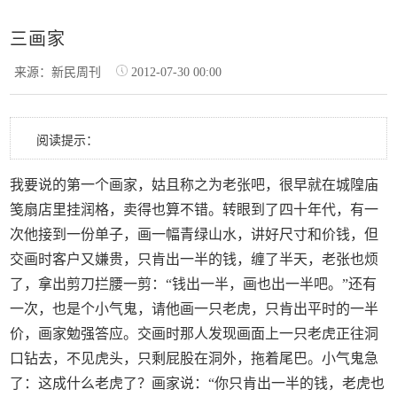
三画家
来源：新民周刊
2012-07-30 00:00
阅读提示：
我要说的第一个画家，姑且称之为老张吧，很早就在城隍庙
笺扇店里挂润格，卖得也算不错。转眼到了四十年代，有一
次他接到一份单子，画一幅青绿山水，讲好尺寸和价钱，但
交画时客户又嫌贵，只肯出一半的钱，缠了半天，老张也烦
了，拿出剪刀拦腰一剪：“钱出一半，画也出一半吧。”还有
一次，也是个小气鬼，请他画一只老虎，只肯出平时的一半
价，画家勉强答应。交画时那人发现画面上一只老虎正往洞
口钻去，不见虎头，只剩屁股在洞外，拖着尾巴。小气鬼急
了：这成什么老虎了？画家说：“你只肯出一半的钱，老虎也