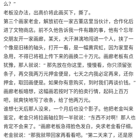
么？”
老板没办法，出高价将此画买下，撕了。
第三个画家老金，解放初在一家古董店里当伙计，合作化后
进了文物商店。前不久他告诉我一件有趣的事，他有个忘年
交朋友开一家画廊，某天，大汗淋漓地闯进一个人，挟了一
个像是旧裱的轴头，打开一看，是一幅黄宾虹，因为家里有
急用，不得已将祖上传下来的画换二十万元。画廊老板有点
犹豫，那人就说：“ 那先放在你这里，慢慢看，你只须留张
条子，再交我两万元押金便是，七天之内我必定再来，还你
押金，取回画便是。如果你有意购买，到时我们再谈价钱。”
画廊老板暗想，这幅画若按时下的拍卖行情，起码上百万
吧，就爽快地写了收条，给了他两万元。
谁想七天后那人没来，一个月后也没个影子。他把老金叫来
鉴定，老金只将拉画轴拉到一半就说：“东西不对啊！那人也
肯定不会来了。”画廊老板急得脸色发白，央求老金看仔细。
老金就说：“那我就带回家再看看吧。”第二天来了，还是原