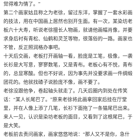
觉得难为情了。”
第二个画家姑且称之为老徐，留过东洋，掌握了一套水彩画
的技法，用在中国画上居然也别开生面。有一次，某染坊老
板六十大寿，听说老徐擅长人物画，就请他画幅肖像，并要
求身后衬有青松、仙鹤和灵芝等物，很落俗的一路。画家也
不管，反正照润格办事吧。
十天后交画，老板打开画轴一看，脸庞是工笔，极像，一袭
长衫是大写意，寥寥数笔，又是青布。老板心有不悦，青布
的，总显寒酸。但也不好说，因为事先并没要求画一件绸缎
团花的。他就找碴子说脸庞不像，画不要了。
老徐没跟他争，卷起轴头就走了。几天后圈内到处在传笑
话：“某人长尾巴了。”原来老徐将此画拿回家后挂在厅堂
里，并在人像上添了几笔，长衫下面拖了一条猫尾巴出来。
来人一见，认识是染坊老板的面目，又看到了这根尾巴，于
是大笑。
老板前去责问画家，画家悠悠地说：“那人又不是你，急什