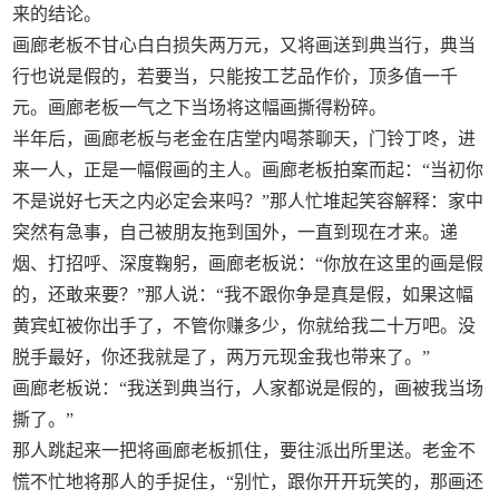
来的结论。
画廊老板不甘心白白损失两万元，又将画送到典当行，典当
行也说是假的，若要当，只能按工艺品作价，顶多值一千
元。画廊老板一气之下当场将这幅画撕得粉碎。
半年后，画廊老板与老金在店堂内喝茶聊天，门铃丁咚，进
来一人，正是一幅假画的主人。画廊老板拍案而起：“当初你
不是说好七天之内必定会来吗？”那人忙堆起笑容解释：家中
突然有急事，自己被朋友拖到国外，一直到现在才来。递
烟、打招呼、深度鞠躬，画廊老板说：“你放在这里的画是假
的，还敢来要？”那人说：“我不跟你争是真是假，如果这幅
黄宾虹被你出手了，不管你赚多少，你就给我二十万吧。没
脱手最好，你还我就是了，两万元现金我也带来了。”
画廊老板说：“我送到典当行，人家都说是假的，画被我当场
撕了。”
那人跳起来一把将画廊老板抓住，要往派出所里送。老金不
慌不忙地将那人的手捉住，“别忙，跟你开开玩笑的，那画还