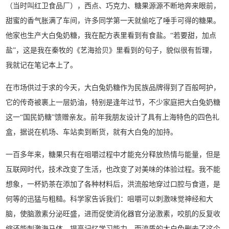
（当时叫红卫食品厂），西点、巧克力、糖果源源不断地奔来眼前，
甜蜜的香气胀满了车间，许多同学第一天就偷吃了唾手可得的糖果。
他家也生产大白兔奶糖，我在配方表里看到有食盐。“若要甜，加点
盐”，这是我在秦牧的《艺海拾贝》里看到的句子，貌似很有哲理，
我就记在笔记本上了。
在市场供过于求的今天，大白兔奶糖作为民族品牌得到了百般呵护，
它的传奇被裹上一层奶油，特别是逢年过节，不少家庭把大白兔奶糖
这一“国民奶糖”馈赠亲友。前年我朋友设计了具有上海特色的四色礼
盒，据说在机场、车站卖到断货，就有大白兔的加持。
一百多年来，糖果只有在咀嚼过程中才能充分释放热情与能量，但是
互联网时代，技术改变了生活，也改变了对美味的体验过程。我不能
想象，一杯奶茶在添加了各种材料后，洪流般地穿过口腔与食道，是
何等的迅猛与粗糙。科学家告诉我们：咀嚼可以刺激味觉神经和大
脑，使脑激素分泌旺盛，进而促使消化器官分泌激素，咬肌的反复收
缩还能刺激海马体，提高记忆学习能力。而流质的大白兔删去了这个