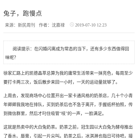
兔子，跑慢点
来源：新民周刊
作者：沈嘉禄
2019-07-10 12:23
阅读提示：在闪婚闪离成为常态的当下，还有多少东西值得回
味呢？
徐家汇路上的凯德晶萃总算为我的庸常生活带来一抹亮色，每周至少
要打卡两三次，饭后散步来回一小时，一天的运动量就够了。
上周去，发现商场中心位置开出一家卡通风格的奶茶店，几十个小青
年卿卿我我地在排队，买到奶茶后也不急于离开，手握纸杯拍照，传
到微信群里，然后才叼住吸管“吱”的一声，一脸满足。
这就是热卖中的大白兔奶茶。奶茶之前，冠生园以大白兔为酵母推出
了香水、唇膏，引起一片尖叫。奶茶之后，冰淇淋也指日可待吧，接