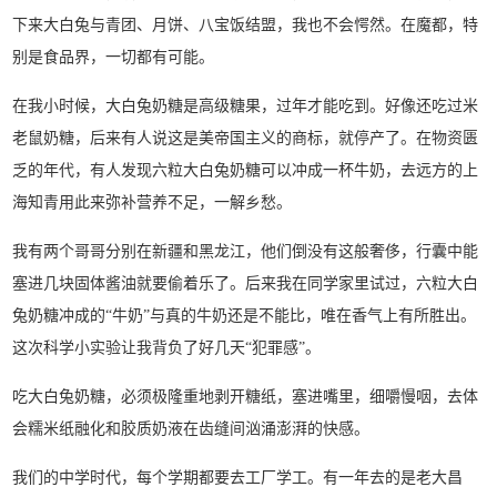
下来大白兔与青团、月饼、八宝饭结盟，我也不会愕然。在魔都，特
别是食品界，一切都有可能。
在我小时候，大白兔奶糖是高级糖果，过年才能吃到。好像还吃过米
老鼠奶糖，后来有人说这是美帝国主义的商标，就停产了。在物资匮
乏的年代，有人发现六粒大白兔奶糖可以冲成一杯牛奶，去远方的上
海知青用此来弥补营养不足，一解乡愁。
我有两个哥哥分别在新疆和黑龙江，他们倒没有这般奢侈，行囊中能
塞进几块固体酱油就要偷着乐了。后来我在同学家里试过，六粒大白
兔奶糖冲成的“牛奶”与真的牛奶还是不能比，唯在香气上有所胜出。
这次科学小实验让我背负了好几天“犯罪感”。
吃大白兔奶糖，必须极隆重地剥开糖纸，塞进嘴里，细嚼慢咽，去体
会糯米纸融化和胶质奶液在齿缝间汹涌澎湃的快感。
我们的中学时代，每个学期都要去工厂学工。有一年去的是老大昌