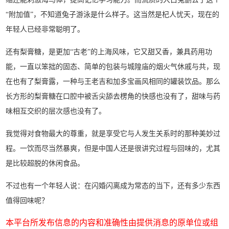
“附加值”，不知道兔子游泳是什么样子。这当然是杞人忧天，现在的
年轻人已经非常聪明了。
还有梨膏糖，是更加“古老”的上海风味，它又甜又香，兼具药用功
能，一直以笨拙的固态、简单的包装与城隍庙的烟火气休戚与共，现
在也有了梨膏露，一种与王老吉和加多宝画风相同的罐装饮品。那么
长方形的梨膏糖在口腔中被舌尖舔去楞角的快感也没有了，甜味与药
味相互交织的层次感也没有了。
我觉得对食物最大的尊重，就是享受它与人发生关系时的那种美妙过
程。一饮而尽当然暴爽，但是中国人还是很讲究过程与回味的，尤其
是比较超脱的休闲食品。
不过也有一个年轻人说：在闪婚闪离成为常态的当下，还有多少东西
值得回味呢？
本平台所发布信息的内容和准确性由提供消息的原单位或组