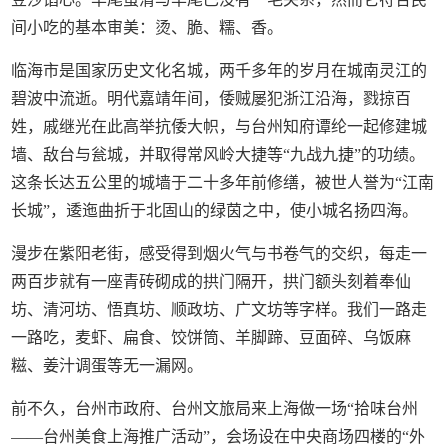
间小吃的基本审美：烫、脆、糯、香。
临海市是国家历史文化名城，两千多年的岁月在城南灵江的
碧波中流逝。明代嘉靖年间，倭贼屡犯浙江沿海，戮掠百
姓，戚继光在此高举抗倭大帜，与台州知府谭纶一起修建城
墙、敌台与瓮城，并取得常风岭大捷等“九战九捷”的功绩。
这条长达五公里的城墙于二十多年前修缮，被世人誉为“江南
长城”，逶迤曲折于北固山的绿茵之中，使小城名扬四海。
漫步在紫阳老街，感受得到烟火气与书卷气的交织，每走一
两百步就有一座青砖砌成的拱门隔开，拱门额头刻着奉仙
坊、清河坊、悟真坊、顺政坊、广文坊等字样。我们一路走
一路吃，麦虾、扁食、饺饼筒、羊脚蹄、豆面碎、乌饭麻
糍、姜汁调蛋等无一漏网。
前不久，台州市政府、台州文旅局来上海做一场“拾味台州
——台州美食上海推广活动”，会场设在中央商场四楼的“外