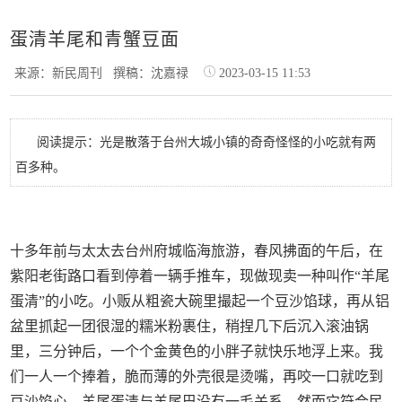
蛋清羊尾和青蟹豆面
来源：新民周刊
撰稿：沈嘉禄
2023-03-15 11:53
阅读提示：光是散落于台州大城小镇的奇奇怪怪的小吃就有两
百多种。
十多年前与太太去台州府城临海旅游，春风拂面的午后，在
紫阳老街路口看到停着一辆手推车，现做现卖一种叫作“羊尾
蛋清”的小吃。小贩从粗瓷大碗里撮起一个豆沙馅球，再从铝
盆里抓起一团很湿的糯米粉裹住，稍捏几下后沉入滚油锅
里，三分钟后，一个个金黄色的小胖子就快乐地浮上来。我
们一人一个捧着，脆而薄的外壳很是烫嘴，再咬一口就吃到
豆沙馅心。羊尾蛋清与羊尾巴没有一毛关系，然而它符合民