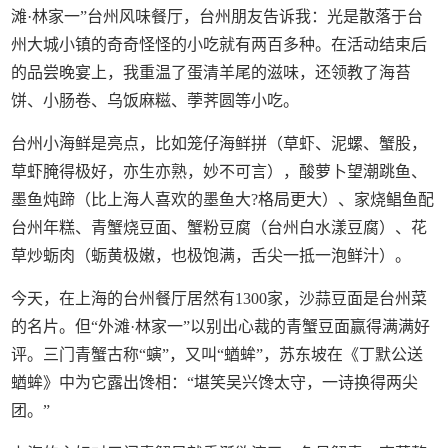
滩·林家一”台州风味餐厅，台州朋友告诉我：光是散落于台
州大城小镇的奇奇怪怪的小吃就有两百多种。在活动结束后
的品尝晚宴上，我重温了蛋清羊尾的滋味，还领教了海苔
饼、小肠卷、乌饭麻糍、荸荠圆等小吃。
台州小海鲜是亮点，比如笼仔海鲜拼（草虾、泥螺、蟹股，
草虾腌得极好，亦生亦熟，妙不可言），酸萝卜望潮跳鱼、
墨鱼炖蹄（比上海人喜欢的墨鱼大?格局更大）、家烧鲳鱼配
台州年糕、青蟹烧豆面、蟹粉豆腐（台州白水漾豆腐）、花
草炒蛎肉（蛎黄极嫩，也极饱满，舌尖一抵一泡鲜汁）。
今天，在上海的台州餐厅居然有1300家，沙蒜豆面是台州菜
的名片。但“外滩·林家一”以别出心裁的青蟹豆面赢得满满好
评。三门青蟹古称“螾”，又叫“蝤蛑”，苏东坡在《丁默公送
蝤蛑》中为它露出馋相：“堪笑吴兴馋太守，一诗换得两尖
团。”