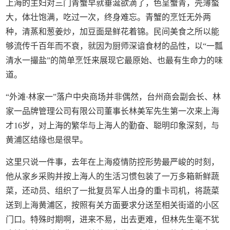
上海的主妇对三门青蟹早就垂涎欲滴了，色呈蟹青，壳薄螯
大，体壮饱满，吃过一次，终身难忘。青蟹的烹饪无外两
种，清蒸和葱姜炒，加豆面是鲜花着锦。民间美食之所以能
够流传千百年而不衰，就因为厨师深谙食材的品性，以“一瓢
清水一撮盐”的简单烹饪来展现它最原始、也最有生命力的味
道。
“外滩·林家一”落户中央商场并非偶然，台州商会副会长、林
家一品牌管理公司有限公司董事长林美军先生第一次来上海
才16岁，对上海的繁华与上海人的勤奋、聪明印象深刻，与
黄浦区结缘也是很早。
这里只说一件事，去年在上海疫情防控形势最严峻的时刻，
他从家乡采购并按上海人的生活习惯包装了一万多箱新鲜蔬
菜，还动员、组织了一批复员军人出身的重卡司机，将蔬菜
送到上海黄浦区，按照有关方面要求分送至相关街道的小区
门口。特殊时期啊，进来不易，出去更难，但林先生毫不犹