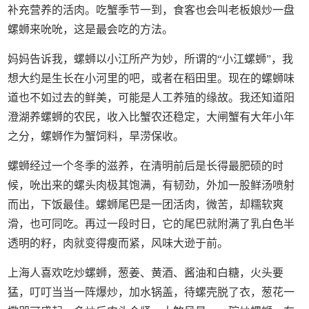
补充营养的活肉。吃蟹季节一到，食客也会叫老板娘炒一盘
螺蛳来吮吮，这是最会吃的方法。
妈妈告诉我，螺蛳以小江所产为妙，所谓的“小江螺蛳”，我
想大约是生长在小河里的吧，或者在稻田里。现在的螺蛳味
道也不如过去的鲜美，可能是人工养殖的缘故。我还知道阳
澄湖养螺蛳的农民，收入比蟹农还稳定，大闸蟹有大年小年
之分，螺蛳作为蟹饲料，旱涝保收。
螺蛳经过一个冬季的滋养，在清明前后是长得最肥硕的时
候，吮出来的螺头肉极其饱满，有韧劲，外加一股鲜汤喷射
而出，下饭最佳。螺蛳尾巴是一团活肉，微苦，却糯软爽
滑，也可同吃。再过一段时日，它的尾巴就附满了乳白色半
透明的籽，肉就变得瘦而紧，风味大逊于前。
上海人喜欢吃炒螺蛳，葱姜、黄酒、酱油和白糖，火头要
猛，叮叮当当一阵爆炒，加水锅盖，待螺壳脱了衣，葱花一