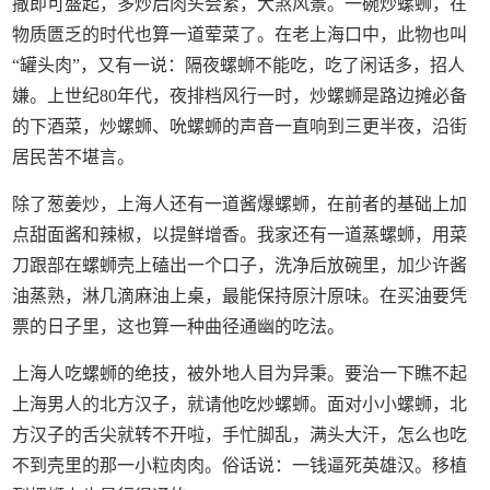
撒即可盛起，多炒后肉头会紧，大煞风景。一碗炒螺蛳，在
物质匮乏的时代也算一道荤菜了。在老上海口中，此物也叫
“罐头肉”，又有一说：隔夜螺蛳不能吃，吃了闲话多，招人
嫌。上世纪80年代，夜排档风行一时，炒螺蛳是路边摊必备
的下酒菜，炒螺蛳、吮螺蛳的声音一直响到三更半夜，沿街
居民苦不堪言。
除了葱姜炒，上海人还有一道酱爆螺蛳，在前者的基础上加
点甜面酱和辣椒，以提鲜增香。我家还有一道蒸螺蛳，用菜
刀跟部在螺蛳壳上磕出一个口子，洗净后放碗里，加少许酱
油蒸熟，淋几滴麻油上桌，最能保持原汁原味。在买油要凭
票的日子里，这也算一种曲径通幽的吃法。
上海人吃螺蛳的绝技，被外地人目为异秉。要治一下瞧不起
上海男人的北方汉子，就请他吃炒螺蛳。面对小小螺蛳，北
方汉子的舌尖就转不开啦，手忙脚乱，满头大汗，怎么也吃
不到壳里的那一小粒肉肉。俗话说：一钱逼死英雄汉。移植