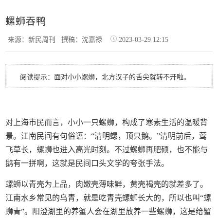
螺蛳吞鸭
来源：新民周刊
撰稿：沈嘉禄
2023-03-29 12:15
阅读提示：面对小小螺蛳，北方汉子的舌尖就转不开啦。
对上海市民而言，小小一只螺蛳，构成了寒素生活的温暖背
景。江南民间有句俗语：“清明螺，顶只鹅。”清明前后，莺
飞草长，螺蛳也进入高光时刻。不过螺蛳再肥硕，也不能与
鹅有一拼啊，这就是民间口头文学的夸张手法。
螺蛳以青壳为上品，肉嫩壳薄味鲜，黄壳褐壳的就差多了。
江南水乡常见的乌青，就是吃青壳螺蛳长大的，所以也叫“螺
蛳青”。阳澄湖里的养蟹人会在湖里放养一些螺蛳，这是给蟹