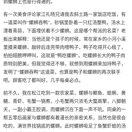
到螺蛳上也是行得通的。
有一次美食评论家江礼旸兄请我去斜土路一家饭店吃饭，有
一道菜叫作“螺蛳吞鸭”，砂锅里卧着一只红汤整鸭，汤水上
漂着青蒜，下面埋伏着不少螺蛳。这是哪个帮派的名菜？老
板出来解释：当他还是个孩子的时候，常在家乡的小河小溪
里摸来螺蛳，敲碎后连壳带肉喂鸭子，鸭子吃得开心极了，
拍拍翅膀呷呷叫，这就是“鸭吃螺蛳”。吃螺蛳长大的鸭子肉
质特别肥美，但我觉得还不够，就想到用螺蛳来加持鸭子，
发明了“螺蛳吞鸭”这道菜，也算是鸭子和螺蛳的再次联手
吧。顾客吃了都叫好，几乎每桌必点。
前不久，我在松江吃到一款农家菜，螺蛳与鲫鱼、蛤蜊、黄
鳝、青虾、毛蟹一锅煮，小毛蟹两只浓毛大螯高擎，八脚朝
天，一副小霸王腔调，而螺蛳沉在下面一声不吭。同桌的一
帮五零后画家与螺蛳都有着漫长的亲密关系，当然也是很会
吃的，满世界找锅底的螺蛳。此时螺蛳吸足了鱼蟹虾蛤的汤