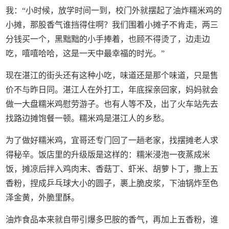
我：“小时候，放学时间一到，校门外就摆起了油炸糯米鸡的
小摊，那股香气谁挡得住啊？我们围着小摊子不肯走，两三
分钱买一个，黑黜黜的小手捧着，也顾不得烫了，边走边
吃，嘻嘻哈哈，这是一天中最幸福的时光。”
现在湛江的街头还有这种小吃，味道还是那个味道，只是售
价不与昨日同。湛江人在外打工，年底探亲回家，妈妈就会
做一大盘糯米鸡慰劳游子。也有人等不及，出了火车站先去
找路边摊饱餐一顿。糯米鸡是湛江人的乡愁。
为了做好糯米鸡，宜哥还专门回了一趟老家，找摆摊老人求
得秘辛。饭店里的升级版是这样的：糯米浸泡一夜蒸成米
饭，摊凉后拌入鸡肉末、香菇丁、虾米、胡萝卜丁，撒上五
香粉，捏成乒乓球大小的圆子，裹上脆皮浆，下油锅炸至色
泽金黄，外脆里酥。
油炸食品本来就自带引爆多巴胺的香气，再加上五香粉，谁