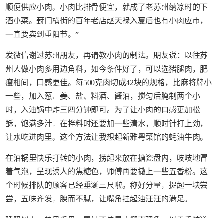
顺便供应小肉。小肉比排骨便宜，就成了老苏州纳凉时的下
酒小菜。葑门横街的百年老店赵天禄入夏后也有小肉应市，
一直要卖到重阳节。”
发微信谢过苏州朋友，再请教小肉的制法。朋友说：以往苏
州人做小肉多用边角料，如今条件好了，可以选猪腿肉，肥
瘦相间，口感更佳。每500克肉切成42块的规格，比麻将牌小
一些，加入葱、姜、盐、料酒、酱油，搅匀后腌制两个小
时，入油锅中炸三四分钟即可。为了让小肉的口感更加松
酥，饱满多汁，在拌料时还要加一些清水，顺时针打上劲，
让水吃进肉里。这个方法让我想起新雅粤菜馆的蚝油牛肉。
在油锅里快乐打转的小肉，捞起来放在搪瓷盘内，吱吱地冒
着气泡，呈现诱人的焦糖色，师傅再要撒上一些五香粉。这
个时候排队的顾客已经垂涎三尺啦。称好分量，捉起一块尝
尝，五味齐发，腴而不腻，让嘴角挂起油汪汪的满足。