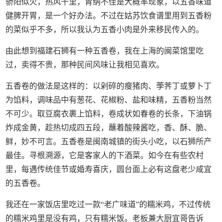
骄阳似火，热风千里，胃纳不佳是大概率现象，以五香味道
健脾开胃，是一个好办法。不过在姑苏饮食谱里用到五香粉
的菜似乎不多，所以我认为五香小肉是外来移民传入的。
由此想到福建石狮有一种五香卷，我在上海的闽菜馆里吃
过，卖得不贵，那种民间风味让我相见喜欢。
五香卷的做法是这样的：以剁碎的瘦猪肉、荸荠丁或萝卜丁
为馅料，调味品中有葱花、花椒粉、盐和味精，五香粉当然
不可少。取豆腐衣裹上馅料，卷成状如春卷的长条，下油锅
炸成金黄，趁热切成四五段，蘸着酸辣酱吃，香、酥、脆、
鲜，妙不可言。五香卷是闽南城镇的街头小吃，以石狮所产
最佳。寻根溯源，它是客家人的下酒菜。如今在有些农村
里，每遇传统佳节或婚寿喜庆，圆台面上必有这盘老少咸宜
的五香卷。
我还在一家饭店里吃过一款“老广味道”的糯米鸡，不过传统
的糯米鸡里是没有鸡，只有糯米饭。老板兼大厨宜哥告诉