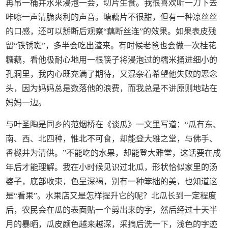
再吊一桶井水来浸泡一会，切片生食。我很喜欢听一刀下去
咔嚓一声清脆爽利的声音。塘藕片不很甜，但有一种凉丝丝
的口感，还可以掰断后观察“藕断丝连”的效果。如果表皮残
留“铁锈斑”，多半会吃出渣来。有时候老爸也会做一次桂花
糖藕，看他极耐心地用一根筷子将浸泡过的糯米捅进细小的
孔洞里，我内心既充满了期待，又混杂着希望他失败的恶念
头，因为妈妈总是数落他的浪费，而我总是不讲原则地站在
妈妈一边。
与叶圣陶是同乡的范烟桥在《谈瓜》一文里写道：“瓜有东、
南、西、北四种，惟北不可食，却能登大雅之堂，与佛手、
香橼并为清供。”不能吃的水果，却能登大雅堂，这话要在成
年后才能理解。我在小时候见识过北瓜，形状恰似家里的汤
婆子，底部收束，色呈深褐，别有一种笨拙的美，也知道这
是“看果”。水果店又是怎样提升它的呢？北瓜长到一定程度
后，农民会在瓜的表面贴一个剪出来的字，然后经过十天半
月的暴晒，瓜皮颜色越来越深，采摘后洗一下，浅色的字迹