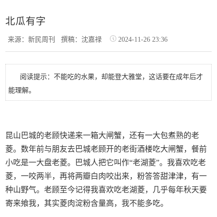
北瓜有字
来源：新民周刊
撰稿：沈嘉禄
2024-11-26 23:36
阅读提示：不能吃的水果，却能登大雅堂，这话要在成年后才
能理解。
昆山巴城的老顾快递来一箱大闸蟹，还有一大包煮熟的老
菱。数年前与朋友去巴城老顾开的老街酒楼吃大闸蟹，餐前
小吃是一大盘老菱。巴城人把它叫作“老湖菱”。我喜欢吃老
菱，一咬两半，再将两瓣白肉咬出来，粉答答甜津津，有一
种山野气。老顾至今记得我喜欢吃老湖菱，几乎每年秋天要
寄来飨我，其实菱肉淀粉含量高，我不能多吃。