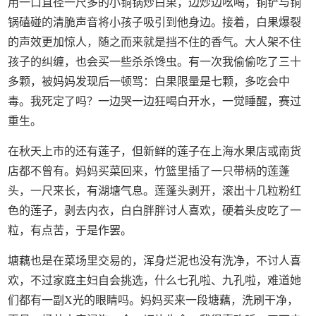
用一口直径一尺多的小铜锅炒白果，边炒边吆喝，铜铲与铜
锅磕碰的清脆声音将小孩子吸引到他身边。接着，白果爆裂
的声效更加惊人，随之而来就是挡不住的香气。大人架不住
孩子的纠缠，也会买一些杀杀馋虫。有一次我偷偷吃了三十
多颗，被妈妈发现后一顿骂：白果限量是七颗，多吃会中
毒。我死定了吗？一边哭一边狂喝白开水，一觉睡醒，赛过
重生。
在秋天上市的还有莲子，但新鲜的莲子在上海水果店或南货
店都不曾有。妈妈买菜回来，竹篮里插了一只带柄的莲蓬
头，一尺来长，有湖塘气息。莲蓬头剥开，滚出十几粒粉红
色的莲子，剥去内衣，白白胖胖讨人喜欢，硬着头皮吃了一
粒，有点苦，于是作罢。
塘藕也是在菜场里交易的，浑身烂泥也没有洗净，不讨人喜
欢，不过家庭主妇自会挑选，什么七孔啦、九孔啦，难道她
们都有一副X光的眼睛吗。妈妈买来一段塘藕，洗刷干净，