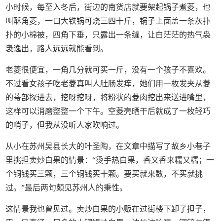
小时候，每至入冬后，街边的南货店就要架起锅子煮菱，也
叫酥角菱，一口大铁锅可烧三四十斤，锅子上面盖一条灰扑
扑的小棉被，四角下垂，只露出一条缝，让白茫茫的热气袅
袅逸出，路人远远就能看到。
老菱很便宜，一角几分就可买一斤，没有一个孩子不喜欢。
不过看女孩子吃老菱真叫人肚肠发痒，她们用一枚发夹从菱
的蒂部探进去，挖呀挖呀，将粉状的菱肉挖出来送进嘴里，
这样可以消磨整整一个下午。空菱壳晒干后就成了一枚轻巧
的哨子，但我从没听人家吹响过。
从小在苏州吴县长大的叶圣陶，在文章中描写了故乡小巷子
里挑担卖炒白果的情景：“烫手热白果，香又香来糯又糯；一
个铜钱买三颗，三个铜钱买十颗。要买就来数，不买就挑
过。”最后两句颇见苏州人的秉性。
这情景我也曾见过。卖炒白果的小贩在过街楼下卸了担子，