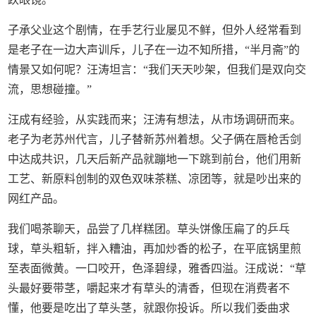
子承父业这个剧情，在手艺行业屡见不鲜，但外人经常看到
是老子在一边大声训斥，儿子在一边不知所措，“半月斋”的
情景又如何呢？汪涛坦言：“我们天天吵架，但我们是双向交
流，思想碰撞。”
汪成有经验，从实践而来；汪涛有想法，从市场调研而来。
老子为老苏州代言，儿子替新苏州着想。父子俩在唇枪舌剑
中达成共识，几天后新产品就蹦地一下跳到前台，他们用新
工艺、新原料创制的双色双味茶糕、凉团等，就是吵出来的
网红产品。
我们喝茶聊天，品尝了几样糕团。草头饼像压扁了的乒乓
球，草头粗斩，拌入糟油，再加炒香的松子，在平底锅里煎
至表面微黄。一口咬开，色泽碧绿，雅香四溢。汪成说：“草
头最好要带茎，嚼起来才有草头的清香，但现在消费者不
懂，他要是吃出了草头茎，就跟你投诉。所以我们委曲求