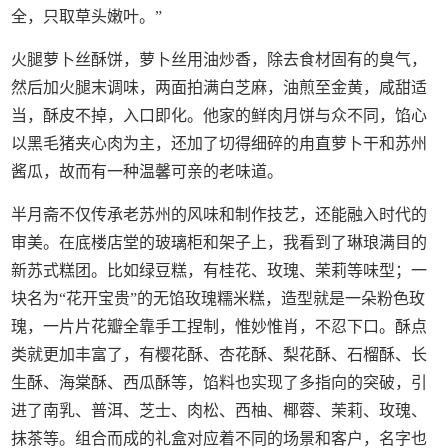
全，只取草头嫩叶。”
火腿萝卜丝酥饼，萝卜丝用油炒香，除去食材固有的臭气，
然后加火腿末调味，两面拍满白芝麻，油煎至金黄，咸甜适
当，酥皮不掉，入口即化。他家的鲜肉月饼与众不同，馅心
以黑毛猪夹心肉为主，还加了切得细碎的甪直萝卜干和苏州
酱瓜，故而有一种温馨可亲的老味道。
半月斋不仅传承老苏州的风味和制作技艺，还能融入时代的
审美。在底楼店堂的玻璃柜和架子上，我看到了琳琅满目的
新苏式糕团。比如绿豆糕，有桂花、玫瑰、茉莉等味型；一
块名为“花开宝贵”的无馅玫瑰糯米糕，造型就是一朵粉色玫
瑰，一片片花瓣全靠手工捏制，惟妙惟肖，不忍下口。酥点
类就更加丰富了，有樱花酥、杏花酥、梨花酥、石榴酥、长
生酥、海棠酥、西瓜酥等，馅料也实现了多指向的突破，引
进了南乳、普洱、芝士、肉松、西柚、椰蓉、茉莉、玫瑰、
抹茶等。组合而成的礼盒对应着不同的场景和客户，名字也