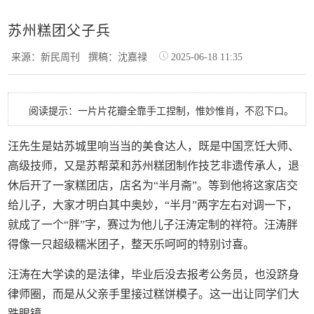
苏州糕团父子兵
来源：新民周刊
撰稿：沈嘉禄
2025-06-18 11:35
阅读提示：一片片花瓣全靠手工捏制，惟妙惟肖，不忍下口。
汪先生是姑苏城里响当当的美食达人，既是中国烹饪大师、
高级技师，又是苏帮菜和苏州糕团制作技艺非遗传承人，退
休后开了一家糕团店，店名为“半月斋”。等到他将这家店交
给儿子，大家才明白其中奥妙，“半月”两字左右对调一下，
就成了一个“胖”字，赛过为他儿子汪涛定制的祥符。汪涛胖
得像一只超级糯米团子，整天乐呵呵的特别讨喜。
汪涛在大学读的是法律，毕业后没去报考公务员，也没跻身
律师圈，而是从父亲手里接过糕饼模子。这一出让同学们大
跌眼镜。