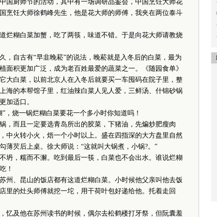
国厨师节的活动，其中有一场调研品鉴会，中国烹饪大师花
国烹饪大师徐鹤峰先生，他是花大师的师傅，我夹在两位泰斗
烂糊白菜加蟹，吃了两筷，味道不错。于是向花大师请教烧
，自古有“早韭晚菘”的说法，晚菘就是入冬后的白菜，最为
植面积更加广泛，成为老百姓最爱的蔬菜之一。《随园食单》
它大白菜，以前北京人在入冬后就要买一车囤码在院子里，整
上海的本帮馆子里，红油辣白菜人见人爱，三鲜汤、什锦砂锅
更加适口。
”，烧一锅烂糊白菜要花一个多小时你知道吗！
，而且一定要选青岛所出的胶菜，下猪油，先煸炒肥瘦肉
，中火转小火，焐一个小时以上。盛在四指深的大方盘里自然
勾薄芡后上桌。徐大师说：“这就叫大锅煮，小锅?。”
坍，糯而不澥。吃到最后一筷，白菜也不会出水。谁说烂糊
吃！
州、昆山的饭店都有这道烂糊白菜。小时候他父亲叫他去饭
店里的灶头师傅就挖一坨，用干荷叶包好递给他。托着走回
忆及他在苏州读书的时候，偶尔去松鹤楼打牙祭，但阮囊羞