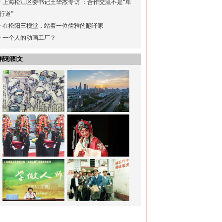
·
上海松江区委书记王华杰专访 ：合作交流不是“单
行道”
·
在松阳三槐堂，站着一位儒雅的翻译家
·
一个人的动画工厂？
精彩图文