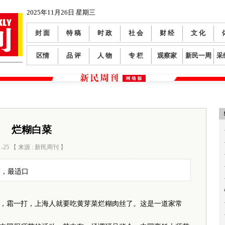
2025年11月26日 星期三
封 面
特 稿
时 政
社 会
财 经
文 化
区情
品 评
人 物
专 栏
观察家
新民一周
采
烂糊白菜
1-25 【 来源 : 新民周刊 】
阅读数：
294
南，最适口
霜一打，上海人就要吃黄芽菜烂糊肉丝了。这是一道家常