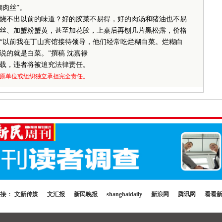
肉丝”。
不出以前的味道？好的胶菜不易得，好的肉汤和猪油也不易
丝、加蟹粉蟹黄，甚至加花胶，上桌后再刨几片黑松露，价格
“以前我在丁山宾馆接待领导，他们经常吃烂糊白菜。烂糊白
说的就是白菜。”撰稿 沈嘉禄
载，违者将被追究法律责任。
原单位或组织独立承担完全责任。
链接：
文新传媒
文汇报
新民晚报
shanghaidaily
新浪网
腾讯网
看看