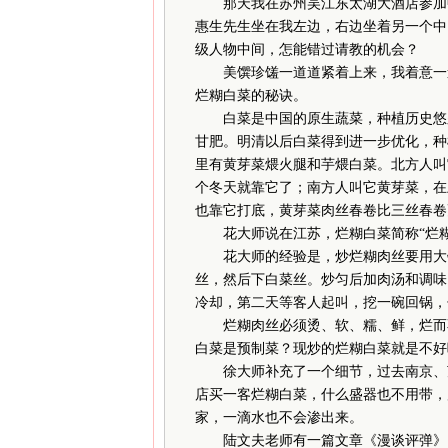
那天我在苏州吴江东太湖大酒店参加中
惠生先生坐在我左边，右边坐着另一个中
级人物中间，怎能错过请教的机会？
美馔珍馐一道道紧着上来，我着意一道
烂糊白菜的秘诀。
白菜是中国的原生蔬菜，种植历史悠久
甘肥。明清以后白菜得到进一步优化，种
里有黄芽菜煨火腿和芋煨白菜。北方人叫
个冬天就靠它了；南方人叫它黄芽菜，在
也靠它打底，黄芽菜肉丝春卷比三丝春卷
花大师说在江苏，烂糊白菜简称“烂糊
花大师的经验是，炒烂糊肉丝要用大锅
丝，然后下白菜丝。炒匀后加肉汤和调味
冷却，第二天等客人起叫，挖一碗回锅，
烂糊肉丝必须烫、软、糯、鲜，烂而不
白菜是预制菜？现炒的烂糊白菜就是不好
徐大师补充了一个细节，过去南京、苏
店买一客烂糊白菜，什么盛器也不用带，
家，一滴水也不会渗出来。
陆文夫老师有一篇文章《漫谈评弹》，