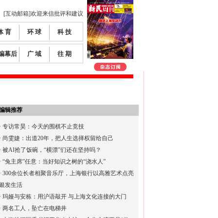
[互动邮箱]欢迎来信批评和建议
体 育
环 球
科 技
编幕后
广 域
往 期
编辑推荐
·
专访常昊：今天的围棋不止竞技
·
尚雯婕：出道20年，把人生选择权留给自己
·
被AI抢了饭碗，“横漂”们还在坚持吗？
·
“兔主席”任意：当好知识之树的“浇水人”
·
300余位长者相聚音乐厅，上海银行以高雅艺术点亮
银发生活
·
玛娅与安栋：用沪语敲开 与上海文化连接的大门
·
两名工人，坠亡在电梯井