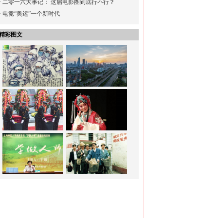
·
二零一六大事记： 这届电影圈到底行不行？
·
电竞“奥运”一个新时代
精彩图文