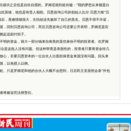
成功之后也是自吹自擂的。罗姆尼就到处吹嘘：“我的梦想从来都是白
如此英雄，他也是有贵人相助。贝恩咨询公司的创始人比尔·贝恩力推“贝
顾后，畏难情绪很大，生怕创业失败坏了自己的英名。贝恩不得不许诺，
退，回到贝恩咨询公司，而且贝恩咨询公司还要公开表明，罗姆尼是应
挑起这副付担子。
明的资金，很大一部分钱来自南美的某些身份不明的投资者。在罗姆
结论是这批人没有问题。但这种审查是表面性的，投资者只要将资金转几
放心，非要贝恩资本的一位合伙人出面担保资金来源没有问题。回头来
慎，以免授人以柄。
。只是罗姆尼和他的合伙人大概不会想到，日后民主党居然会拿“外包
者将被追究法律责任。