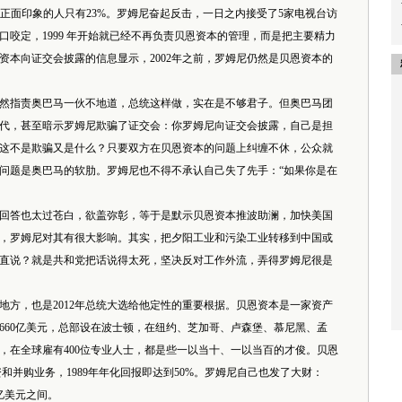
有正面印象的人只有23%。罗姆尼奋起反击，一日之内接受了5家电视台访
咬定，1999 年开始就已经不再负责贝恩资本的管理，而是把主要精力
资本向证交会披露的信息显示，2002年之前，罗姆尼仍然是贝恩资本的
指责奥巴马一伙不地道，总统这样做，实在是不够君子。但奥巴马团
代，甚至暗示罗姆尼欺骗了证交会：你罗姆尼向证交会披露，自己是担
这不是欺骗又是什么？只要双方在贝恩资本的问题上纠缠不休，公众就
问题是奥巴马的软肋。罗姆尼也不得不承认自己失了先手：“如果你是在
答也太过苍白，欲盖弥彰，等于是默示贝恩资本推波助澜，加快美国
，罗姆尼对其有很大影响。其实，把夕阳工业和污染工业转移到中国或
直说？就是共和党把话说得太死，坚决反对工作外流，弄得罗姆尼很是
，也是2012年总统大选给他定性的重要根据。贝恩资本是一家资产
达660亿美元，总部设在波士顿，在纽约、芝加哥、卢森堡、慕尼黑、孟
末，在全球雇有400位专业人士，都是些一以当十、一以当百的才俊。贝恩
资和并购业务，1989年年化回报即达到50%。罗姆尼自己也发了大财：
5亿美元之间。