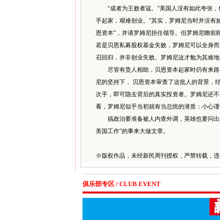
“成者为王败者寇。”美国人没有如此夸张，但
手起家，艰难创业。”其实，罗姆尼当时并没有
恩资本”，并请罗姆尼担任领导。但罗姆尼瞻前
若是贝恩私募股权基金失败，罗姆尼可以全身而
召回归，并非创业失败。罗姆尼这才勉为其难地
尽管有贵人相助，贝恩资本起家时仍有来路不
尼的坚持下， 贝恩资本审查了这批人的背景，
次手，即可隐去背后的真实投资者。罗姆尼还不
看，罗姆尼似乎当初就有当总统的潜质：小心谨
搞政治要准备被人内查外调，英雄也要问出处
美国工作”的事来大做文章。
※
版权作品，未经新民周刊授权，严禁转载，违
俱乐部专区 / CLUB EVENT