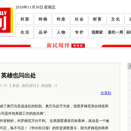
2018年11月30日 星期五
封 面
特 稿
时 政
社 会
财 富
文 化
生 活
品 评
人 物
专 栏
观察家
新民一周
采
英雄也问出处
07-30 【 来源 : 新民周刊 】 阅读数：
0
分享到
了奥巴马竞选连任的软肋。奥巴马反守为攻，指责罗姆尼亲自缔造和
公司是外包美国工作的急先锋”。
发财的，对罗姆尼万分不利。 在美国普通老百姓看来，就业是一个敏
可忍，孰不可忍！《华尔街日报》的民意调查显示，因为罗姆尼的商界