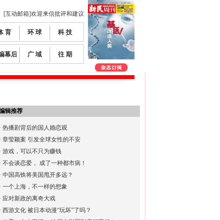
[互动邮箱]欢迎来信批评和建议
体 育
环 球
科 技
编幕后
广 域
往 期
编辑推荐
·
热播剧背后的国人婚恋观
·
章莹颖案 引发全球女性的不安
·
游戏，可以不只为赚钱
·
不会谈恋爱， 成了一种都市病！
·
中国高铁将美国甩开多远？
·
一个上海，不一样的想象
·
应对新政的离奇大戏
·
西游文化 被日本动漫“玩坏”了吗？