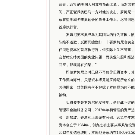
背景，28% 的美国人对其有负面印象，而对其
问，严正驳斥奥巴马一方对他的攻击。罗姆尼一口
放在盐湖城冬季奥运会的筹备工作上。尽管贝恩
首席执行官。
罗姆尼要求奥巴马为其团队的行为道歉，愤然
队绝不道歉，反而死缠烂打，非要罗姆尼老实交
任贝恩资本的首席执行官，但实际上又不管事，
会暂时忘掉美国的失业问题，而失业问题和经济
回应，那就是在招架。”
即便罗姆尼当时已经不再领导贝恩资本，其回
工作流向海外。贝恩资本毕竟是罗姆尼所创立的
其他国家，对美国有何不好呢？罗姆尼为何不能
被动。
贝恩资本是罗姆尼的发祥地，是他战斗过的地方
管理和金融服务公司，2012年年初管理的资产
买、新加坡、香港和上海设有分部。2011年年
资本创立于 1984年，创办之初主要从事风险投
2012年竞选总统时，罗姆尼身家约在1.9亿至2.