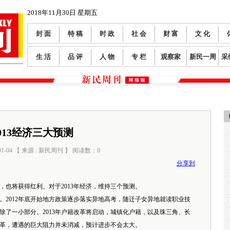
2018年11月30日 星期五
封 面
特 稿
时 政
社 会
财 富
文 化
生 活
品 评
人 物
专 栏
观察家
新民一周
采
013经济三大预测
01-04 【 来源 : 新民周刊 】 阅读数：
0
分享到
也将获得红利。对于2013年经济，维持三个预测。
012年底开始地方政策逐步落实异地高考，随迁子女异地就读职业技
除了一小部分。2013年户籍改革将启动，城镇化户籍，以及珠三角、长
革，遭遇的巨大阻力并未消减，预计进步不会太大。