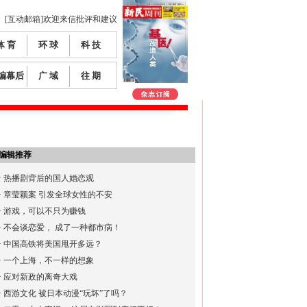
[互动邮箱]欢迎来信批评和建议
体 育
环 球
科 技
编幕后
广 域
往 期
编辑推荐
·
热播剧背后的国人婚恋观
·
章莹颖案 引发全球女性的不安
·
游戏，可以不只为赚钱
·
不会谈恋爱， 成了一种都市病！
·
中国高铁将美国甩开多远？
·
一个上海，不一样的想象
·
应对新政的离奇大戏
·
西游文化 被日本动漫“玩坏”了吗？