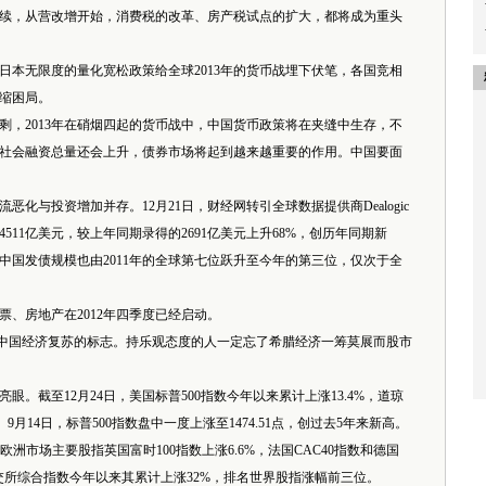
，从营改增开始，消费税的改革、房产税试点的扩大，都将成为重头
无限度的量化宽松政策给全球2013年的货币战埋下伏笔，各国竞相
缩困局。
2013年在硝烟四起的货币战中，中国货币政策将在夹缝中生存，不
社会融资总量还会上升，债券市场将起到越来越重要的作用。中国要面
化与投资增加并存。12月21日，财经网转引全球数据提供商Dealogic
511亿美元，较上年同期录得的2691亿美元上升68%，创历年同期新
元，中国发债规模也由2011年的全球第七位跃升至今年的第三位，仅次于全
、房地产在2012年四季度已经启动。
中国经济复苏的标志。持乐观态度的人一定忘了希腊经济一筹莫展而股市
截至12月24日，美国标普500指数今年以来累计上涨13.4%，道琼
。9月14日，标普500指数盘中一度上涨至1474.51点，创过去5年来新高。
，欧洲市场主要股指英国富时100指数上涨6.6%，法国CAC40指数和德国
雅典证交所综合指数今年以来其累计上涨32%，排名世界股指涨幅前三位。