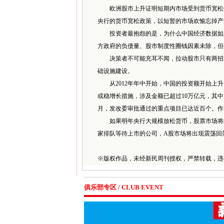
欧洲股市上升证明短期内市场受到货币宽松的
央行的货币宽松政策，以短暂的市场欢愉忘掉产
投资者最抱怨的是，为什么中国经济数据如此
方政府的负债量、股市制度性圈钱因素未除，但
决策者不可能充耳不闻，拉动股市只有两招，
础设施建设。
从2012年年中开始，中国的投资额开始上升。2
或稳增长措施，涉及金额已超过10万亿元，其
月，发改委审批通过的重点项目已达近百个。作
如果明年央行大规模放松货币，股票市场将继
家排队等待上市的公司，A股市场将出现震荡回
※
版权作品，未经新民周刊授权，严禁转载，违
俱乐部专区 / CLUB EVENT