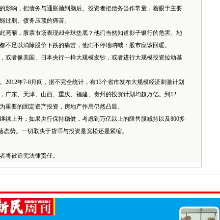
影响，把债务与通胀抛到脑后。投资者把债务当作常量，着眼于主要
能过剩、债务压顶的痛苦。
亮丽，股票市场表现却全球垫底？他们当然知道影子银行的危害、地
都不足以消除股价下跌的痛苦，他们不停地呐喊：股市应该回暖。
或者像美国、日本央行一样大规模发钞，或者进行大规模投资拉动基
012年7-8月间，据不完全统计，有13个省市发布大规模经济刺激计划
中，广东、天津、山西、重庆、福建、贵州的投资计划均超万亿。到12
为重要的固定资产投资，房地产作用仍然凸显。
续上升；如果央行保持稳健，考虑到万亿以上的限售股减持以及800多
落态势。一切取决于货币与投资是宽松还是紧缩。
者将被追究法律责任。