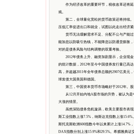
作为经济改革的重要环节，税收改革还将延续
戏。
第二，全球量化宽松的货币政策还将持续。日本
压低汇率促进出口和就业，试图以此走出经济紧
货币无法缓解需求不足、分配不公与产能过剩，
能加息以防吸引热钱，不能降息以防通货膨胀，
对的是债务风险与结构调整的双重考验。
2012年债务上升、融资加剧显示，企业现金流恶
的统计数据，2012年至今中国债券发行量已高达4
高，并超越2011年全年债券总额的2907亿美
球发债大国美国和德国。
第三，中国资本货币市场略好于2012年。股票
从12月开始内地A股市场的升势，被认为是
大涨的情景。
虽然深陷债务危机漩涡，欧美主要股市表现亮眼。
斯工业指数上涨7.5%，纳斯达克指数上涨15.6%
斯托克斯欧洲600指数今年以来累计上涨14.7%
DAX指数分别上涨15.9%和29.5%。希腊