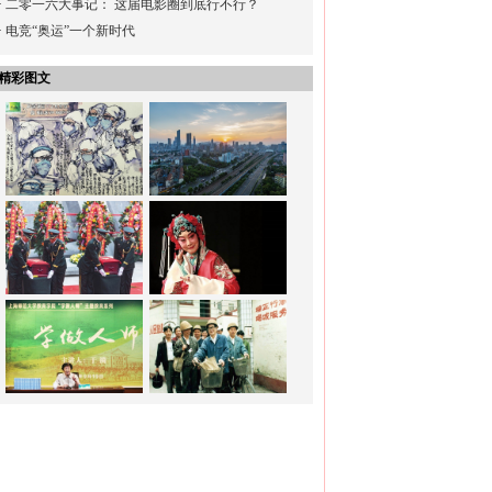
·
二零一六大事记： 这届电影圈到底行不行？
·
电竞“奥运”一个新时代
精彩图文