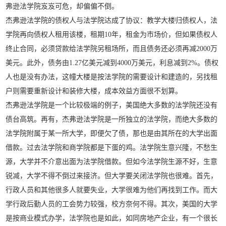
弗逊法学院岌岌可危，却偏偏不倒。
杰弗逊法学院的债权人与法学院达成了协议：教学大楼归债权人，法
学院再向债权人租用该楼，租期10年，租金为市场价，但如果债权人
终止合同，必须贷款给法学院另租场所，而且债务还必须再减2000万
美元。此外，债务由1.27亿美元减到4000万美元，利息减到2%。债权
人也是没有办法，这幢大楼是按法学院的需要设计和建造的，另找租
户则需要重新设计和装修大楼，成本效益方面很不划算。
杰弗逊法学院是一个比较极端的例子，美国绝大多数的法学院还没有
债台高筑。再有，杰弗逊法学院是一所独立的法学院，而绝大多数的
法学院附属于某一所大学，即便欠了债，那也是由其所在的大学出面
借款。过去法学院和商学院都是下蛋的鸡。法学院生意兴隆，不愁生
源，大学并不介意出面为法学院借款。但如今法学院生源不好，生意
锐减，大学不得不倒过来接济。但大学要关闭法学院也很难。首先，
行政人员和其他很多人就要失业，大学很难为他们再找到工作。而大
学行政后勤人员的工会势力较强，校方奈何不得。其次，美国的大学
是按商业模式办学，法学院也是如此，如同房地产企业，有一个很长