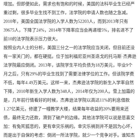
增加。但即便如此，需求也有饱和的时候，美国的法科毕业生已经严
重过剩，很多毕业生找不到工作，法学院的申请人数也随之急减。
2010年，美国全国法学院的入学人数为52203人，而到2013年只有
39675人，下降了24%，2014年下降率应当会再递增5%，排名进不了
前10的法学院表示压力很大。
按照业内人士的分析，美国三分之一的法学院应当关闭，但目前还没
有一家关门的，都在硬挺。位于加利福尼亚州圣迭戈的托马斯·杰弗逊
法学院最应倒闭。2013年，该院学生平均负债为18万美元，毕业9个
月之后，只有29%的毕业生找到了需要法律学位的工作。但该院学费
不低，每年4.49万美元。这样一来，杰弗逊法学院的新生入学率自然
下降，2010年新生入学人数为348人，2014年仅为200人。雪上加霜的
是，几年前行情看好的时候，杰弗逊法学院以高达11%的利息借款
1.27亿美元，修建了一幢教学大楼，结果每年收益的20%要用来还
债，最终无力还款，滑到了破产的边缘。其他法学院可以说是悲喜交
加：有兔死狐悲的，更有幸灾乐祸的。幸灾乐祸到并不是因为心坏，
而是出于自保的考虑：倒闭一所法学院，就少一个竞争对手。谁知杰