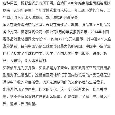
各种原因，博彩业还是有所下滑。自澳门2002年结束赌业牌照独家制
以来，2014年是第一个年度博彩业收入较上一年出现下滑的年头，当
年12月收入同比大减30%，单月减幅创最高纪录。
国人在境外消费热情不减，表现在奢侈品、教育、食品甚至日用品等
各个方面。贝恩咨询公司中国公司1月的年度报告显示，2014年中国
奢侈品消费总额同比增长9%，约为3800亿元人民币，其中近70%来自
海外消费，目前中国仍是全球奢侈品最大的购买国。中国中小留学生
们甚至挽救了全球的中学、大学，而国人买日本电饭煲、铁壶、奶
粉、大米等，令人印象深刻。
买奢侈品是为了身份，买食品是为了安全，而买教育买空气买日用品
则是为了生活品质，这相当直观地印证了国内较低端的产品已经无法
满足中产收入阶层所需，也无法满足他们的文化心理与生活需求。
出境游体现了中国真正的大的变化，这一变化前所未有，却至关重
要，绝不是背起背包游世界那么简单，而是体现了了解世界、融入世
界、追求世界的渴望。