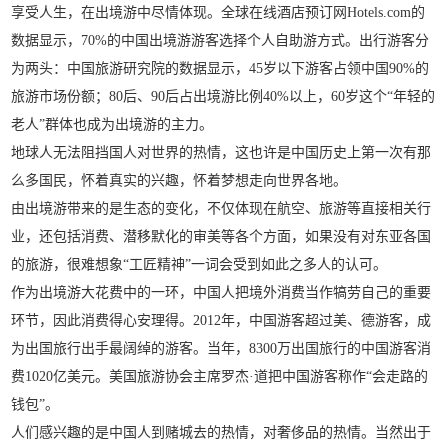
享受人生，在出境游中尽情体现。全球在线酒店预订网Hotels.com的
数据显示，70%的中国出境游游客选择个人自助游方式。出行游客分
为两头：中国旅游研究院的数据显示，45岁以下游客占领中国90%的
旅游市场份额；80后、90后占出境游比例40%以上，60岁这个“年轻的
老人”群体也成为出境游的主力。
地球人无法阻挡国人对世界的热情，这也许是中国历史上第一次有那
么多国民，怀着真实的兴趣，怀着梦想走向世界各地。
由出境游带来的是生态的变化，不仅体现在航空、旅游等直接相关行
业，还包括消费、潜移默化的审美等各个方面，如果没有对东亚各国
的旅游，很难想象“工匠精神”一词会受到如此之多人的认可。
作为出境游大花费中的一环，中国人把境外消费当作犒劳自己的重要
环节，因此消费得心安理得。2012年，中国游客超过美、德游客，成
为出国旅行出手最阔绰的游客。当年，8300万出国旅行的中国游客消
费1020亿美元。美国旅游协会主席罗杰·道把中国游客称作“会走路的
钱包”。
人们感兴趣的是中国人到赌城去的热情，对奢侈品的热情。当然出于