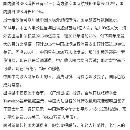
国内航线RPK增长只有6.1%；南方航空国际航线RPK增长20.2%，国
内航线RPK增长10.0%。
另一组数据可以印证中国人境外游的热情。国家旅游局数据显示，
2014年，中国内地公民当年出境旅游首破1亿人次，达1.09亿人次，海
外支出达到创纪录的1648亿美元，较2013年增加28%，创下两年来最
大的百分比增幅。预计2015年中国出境游客消费支出预计高达1940亿
美元。回溯2000年，中国只有1050万人出境游，那时出境游还是个奢
侈消费，现在已是普通消费，中产收入阶层均可尝试；那时留学高不
可攀，现在“海龟”、“海带”遍地。
中国中高收入阶层以上的人，消费习惯、消费心理改变了，国际色彩
成为常态。
出境游不仅仅属于春节，《广州日报》报道，全球在线旅游平台
Travelzoo最新数据显示，中国大陆游客的旅行次数和花费都明显领先
于亚太地区。调研显示，中国游客今年计划平均6.4次长短途旅游，预
计平均花费8559美元（约5.3万元人民币）。
面对新崛起的国内消费者，服务显得脱节，年轻人的随性，老年人的