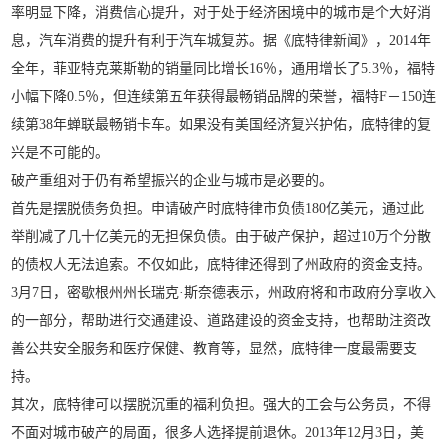
率明显下降，消费信心提升，对于处于经济困境中的城市是个大好消
息，汽车消费的提升有利于汽车城复苏。据《底特律新闻》，2014年
全年，菲亚特克莱斯勒的销量同比增长16％，通用增长了5.3％，福特
小幅下降0.5％，但连续第五年获得最畅销品牌的荣誉，福特F－150连
续第38年蝉联最畅销卡车。如果没有美国经济复兴护佑，底特律的复
兴是不可能的。
破产重组对于仍有希望振兴的企业与城市是必要的。
首先是摆脱债务负担。申请破产时底特律市负债180亿美元，通过此
举削减了几十亿美元的无担保负债。由于破产保护，超过10万个分散
的债权人无法追索。不仅如此，底特律还得到了州政府的资金支持。
3月7日，密歇根州州长瑞克·斯奈德表示，州政府将和市政府分享收入
的一部分，帮助进行交通建设、道路建设的资金支持，也帮助注资改
善公共安全服务和医疗保健、教育等，显然，底特律一度最需要支
持。
其次，底特律可以摆脱沉重的福利负担。强大的工会与公务员，不得
不面对城市破产的局面，很多人选择提前退休。2013年12月3日，美