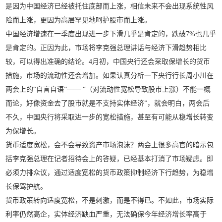
是因为中国经济已经被托住底部而上涨，相信未来不会出现系统性风
险而上涨，更因为高层罕见地呵护股市而上涨。
中国经济增速在一季度出现进一步下滑几乎是肯定的，跌破7%也几乎
是肯定的。正因为此，市场将李克强总理讲话与经济下滑趋势相比
较，可以得出准确的结论。4月初，中国央行还会采取保增长的货币
措施，市场的流动性还会增加。如果认真分析一下央行行长周小川在
两会上的“自言自语”—— “（对流动性宽松导致股市上涨）不能一概
而论，好像资金去了股市就是不支持实体经济”，就会明白，两会后
不久，中国央行将采取进一步的宽松措施，甚至有可能从稳增长转变
为保增长。
货币适度宽松，会不会导致资产市场泡沫？两会上很多高官的暗示包
括李克强总理在记者招待会上的答疑，已经基本打消了市场疑虑。即
必须力排众议，通过适度宽松的货币政策抑制经济下行趋势，为稳增
长保驾护航。
货币政策转向适度宽松，不是刺激，而是不得已。不如此，市场实际
利率仍然高企，实体经济缺血严重，无法确保今年经济增长率高于