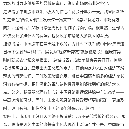
力场的引力束缚所需的最低速率），说明市场信心非常坚定。
是谁给了中国股市以如此强大的信心？两会开幕第一天，我曾应新华
社之邀在“两会专刊”上发表过一篇文章：《总理有定力，市场有方
向》。这句话后又被《瞭望周刊》用作了封面引语。很显然，这句话
不仅反映了媒体人的看法，也反映了市场绝大多数人的看法。
遗憾的是，中国股市在当天是下跌的。为什么下跌？被中国经济增速
目标下调到7%吓坏了，误以为“经济新常态”就是低增长！但我在第一
时间就发表评论文章指出：“总理报告，成绩单讲得实实在在，问题
摆得明明白白，显示出大国总理的定力。而他的定力来自对经济下滑
现实的清醒认识，同时政策储备充足。相信中国还有很多的经济增长
潜力有待挖掘，相信深化改革与结构性调整能够找到新的经济增长
点。总之，我感觉总理有信心让中国经济继续保持稳中有进态势——
中高速增长可期，同时，未来宏观经济调控政策将更加精准、更加及
时、更加有效。相信今年中国经济能够保7%，超7%。”
实际上，市场用了好几天才终于搞清楚：7%不是低增长的代名词。那
么，股市是因为中国经济将有出色表现而上涨吗？并不是。中国股市