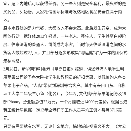
宜，运回内地后可以获得差价。另一些人则是安全套利，最典型的是
买药品、买奶粉，大家相信国际标准与发达地区食品安全性高于内
地。
原本水客赚的是力气钱，大都收入不会太高。此后发生异变，成为大
团体行动。据媒体2013年报道，一些老人、残疾人、学生甚至白领阶
层、往来深港的普通人，纷纷成为水客，当时每天往返深港之间的水
货客人数超过2万人，并且部分逐步形成集“购运储销”为一体的团伙式
走私网络。
3月28日，新华网转引香港《星岛日报》报道，讲述港漂内地学生利
用苹果公司给予各大院校学生和教职员的折扣优惠，以低价购入各类
苹果电子产品，“人肉”带货到深圳寄给客户。其中有来自山东、自称
理工大学二年级生小鱼（化名），今年2月共代购6部苹果笔记簿及19
部iPhone，营业额总值22万元，一个月赚取近14000元差价。根据香港
劳工统计局数据，2012年全港在职工作人员平均工资才每月3716美
元。
只要有需要就有水客，无论什么地方，搞地域歧视意义不大。《大公