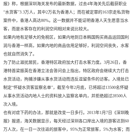
报》称，根据深圳海关发布的最新数据，过去4年海关先后截获职业
“水货客”3.3万人，其中2万名为香港人；而在被定罪的163宗走私货物
案件中，香港人高达80%。这一数据并不能证明香港人天生愿意当水
客，而是水客存在的利润空间相对来说比较大。
如果内地有足够大的免税区，如果内地到日本韩国购买商品运回国利
润与香港一样高，如果内地的商品信用足够好，利润空间丧失，水客
也就自然消失了。
为了防止滋扰居民，香港特区政府加大打击水客力度。3月26日，香
港特首梁振英在香港立法会答问会上指出，特区政府会继续大力打击
水货活动，拘捕涉嫌从事水货活动而违反逗留条件的访客。入境处已
制定“怀疑水货客监察名单”，截至今年2月底，已将超过13500名怀疑
从事水货活动内地人士的资料放入监察名单内，并拒绝超过28500人
次入境。
也有对症下药的办法，那就是改变一日多行。2013年1月7日《深圳晚
报》报道，海关数据显示，每天经过深圳各口岸出入境的游客达到60
万人次，在一日一次往返的旅客中，95%为正常旅客，5%为水客；而