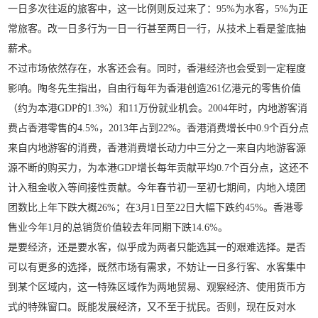
一日多次往返的旅客中，这一比例则反过来了：95%为水客，5%为正
常旅客。改一日多行为一日一行甚至两日一行，从技术上看是釜底抽
薪术。
不过市场依然存在，水客还会有。同时，香港经济也会受到一定程度
影响。陶冬先生指出，自由行每年为香港创造261亿港元的零售价值
（约为本港GDP的1.3%）和11万份就业机会。2004年时，内地游客消
费占香港零售的4.5%，2013年占到22%。香港消费增长中0.9个百分点
来自内地游客的消费，香港消费增长动力中三分之一来自内地游客源
源不断的购买力，为本港GDP增长每年贡献平均0.7个百分点，这还不
计入租金收入等间接性贡献。今年春节初一至初七期间，内地入境团
团数比上年下跌大概26%；在3月1日至22日大幅下跌约45%。香港零
售业今年1月的总销货价值较去年同期下跌14.6%。
是要经济，还是要水客，似乎成为两者只能选其一的艰难选择。是否
可以有更多的选择，既然市场有需求，不妨让一日多行客、水客集中
到某个区域内，这一特殊区域作为两地贸易、观察经济、使用货币方
式的特殊窗口。既能发展经济，又不至于扰民。否则，现在反对水