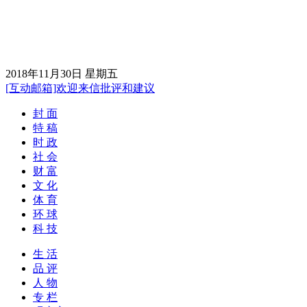
2018年11月30日 星期五
[互动邮箱]欢迎来信批评和建议
封 面
特 稿
时 政
社 会
财 富
文 化
体 育
环 球
科 技
生 活
品 评
人 物
专 栏