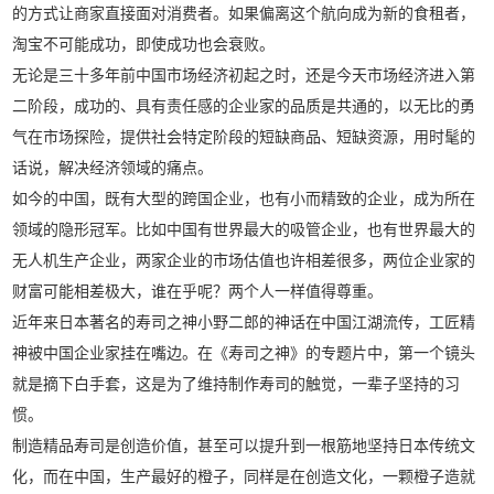
的方式让商家直接面对消费者。如果偏离这个航向成为新的食租者，
淘宝不可能成功，即使成功也会衰败。
无论是三十多年前中国市场经济初起之时，还是今天市场经济进入第
二阶段，成功的、具有责任感的企业家的品质是共通的，以无比的勇
气在市场探险，提供社会特定阶段的短缺商品、短缺资源，用时髦的
话说，解决经济领域的痛点。
如今的中国，既有大型的跨国企业，也有小而精致的企业，成为所在
领域的隐形冠军。比如中国有世界最大的吸管企业，也有世界最大的
无人机生产企业，两家企业的市场估值也许相差很多，两位企业家的
财富可能相差极大，谁在乎呢？两个人一样值得尊重。
近年来日本著名的寿司之神小野二郎的神话在中国江湖流传，工匠精
神被中国企业家挂在嘴边。在《寿司之神》的专题片中，第一个镜头
就是摘下白手套，这是为了维持制作寿司的触觉，一辈子坚持的习
惯。
制造精品寿司是创造价值，甚至可以提升到一根筋地坚持日本传统文
化，而在中国，生产最好的橙子，同样是在创造文化，一颗橙子造就