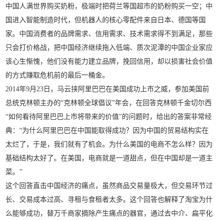
中国人满世界购买奶粉，极端时把荷兰等国超市的奶粉购买一空；中
国进入智能制造时代，但机器人的核心零配件来自日本、德国等国
家。中国消费者的品牌需求、信用需求、技术需求得不到满足，那些
只会打价格战，把中国经济继续拖入低端、质次泥潭的中国企业家应
该心生惭愧，他们没有能力建立品牌，挽回信用，却以损害社会价值
的方式赚取危机前的最后一桶金。
2014年9月23日，马云挟阿里巴巴在美国成功上市之威，参加美国前
总统克林顿主办的“克林顿全球倡议”年会，在回答克林顿千金切尔西
“如何看待阿里巴巴上市将带来的价值”的问题时，给出的答案非常经
典：“为什么阿里巴巴在中国能取得成功？因为中国的贸易结构实在
太烂了，于是，我们就有了机会。为什么美国的电商不怎么样？因为
基础结构太好了。在美国，电商就是一道甜点，但在中国却是一道主
菜。”
这个回答直击中国经济的痛点，虽然商品交易量极大，但交易环节过
长、交易成本过高、寻租与食租者太多。这个回答也解释了淘宝为什
么能够成功，替万千商家摘除产生痛点的器官，通过去中介、扁平化