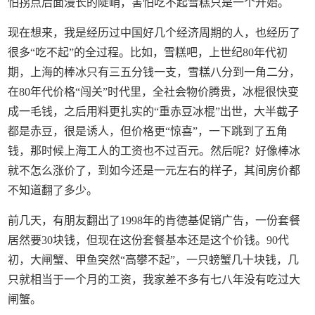
怕拐点后面漫长的陡峭，害怕吃不起雪糕只是一个开始。
现在想来，我是经历过中国好几个经济周期的人，也经历了
很多“吃不起”的全过程。比如，雪糕吧，上世纪80年代初
期，上海的棒冰只有三五分钱一支，雪糕八分到一角二分，
在80年代价格“闯关”时代里，全社会物价腾贵，冰棍很快变
成一毛钱，之后用料更扎实的“重赤豆冰棍”出世，大半截子
都是赤豆，很是诱人，但价格更“惊喜”，一下跳到了五角
钱，那时候上海工人的工资也不过百元。然后呢？好像棒冰
就不怎么涨价了，到如今还是一元左右的样子，其间房价都
不知道翻了多少。
前几天，有朋友翻出了1998年的肯德基促销广告，一份套餐
居然要30块钱，但现在这份套餐基本还是这个价钱。90代
初，大闸蟹、甲鱼突然“高攀不起”，一只螃蟹几十块钱，几
只就相当于一个月的工资，我家差不多有七八年没有吃过大
闸蟹。