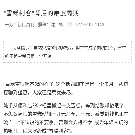
“雪糕刺客”背后的康波周期
来源：新民周刊
撰稿：沈 彬
2022-07-07 10:52
阅读提示：虽然只是微小的改变，但生怕成了曲线拐点，害怕
吃不起雪糕只是一个开始。
“雪糕变得吃不起的样子”这个话题聊了足足一个多月，从初
夏聊到盛夏，大家还是意犹未尽。
随手从便利店的冰柜里抓起一支雪糕，等到结账却傻眼了，
不怎么起眼的雪糕动辄十几元乃至几十元，感觉到钱包正在
流血，“不认识的不要拿，否则会变得不幸”成为年轻人玩的
热哏儿，后来演绎成“雪糕刺客”。