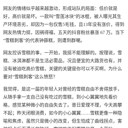
网友的情绪似乎越来越激动，形成站队的局面：低价就是
好，高价就是坏。一款叫“雪莲冰块”的冰棍，被人曝光其生
产环境恶劣，却因为一包仅售5毛钱，且13年没有涨价，得到
网友热情力挺，因祸得福，五天的抖音粉丝暴涨 67 万。当下
“雪糕刺客”的代表钟薛糕，则遭到群嘲。
网友控诉雪糕的事，一开始，我挺不能理解的。按理说，雪
糕、冰淇淋都不是生活必需品，况且便宜的大路货也有，并
没有被迫吃高价雪糕，关键的关键是你可以不买啊，为什么
要对“雪糕刺客”这么愤怒？
我觉得，是这一届的年轻人对曾经的雪糕自由不舍得放手，
从随手拿一支自己没有吃过的雪糕，到小心翼翼地先看价
格，感觉某种微小的自由失去了。昔日爱理不理，今天高攀
不起；昨天闭眼消费，如今的小心翼翼……雪糕更像一种隐
喻和焦虑，虽然只是微小的改变，但生怕成了曲线拐点，害