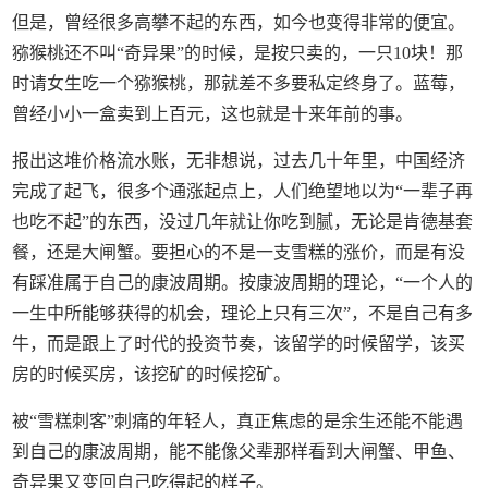
但是，曾经很多高攀不起的东西，如今也变得非常的便宜。
猕猴桃还不叫“奇异果”的时候，是按只卖的，一只10块！那
时请女生吃一个猕猴桃，那就差不多要私定终身了。蓝莓，
曾经小小一盒卖到上百元，这也就是十来年前的事。
报出这堆价格流水账，无非想说，过去几十年里，中国经济
完成了起飞，很多个通涨起点上，人们绝望地以为“一辈子再
也吃不起”的东西，没过几年就让你吃到腻，无论是肯德基套
餐，还是大闸蟹。要担心的不是一支雪糕的涨价，而是有没
有踩准属于自己的康波周期。按康波周期的理论，“一个人的
一生中所能够获得的机会，理论上只有三次”，不是自己有多
牛，而是跟上了时代的投资节奏，该留学的时候留学，该买
房的时候买房，该挖矿的时候挖矿。
被“雪糕刺客”刺痛的年轻人，真正焦虑的是余生还能不能遇
到自己的康波周期，能不能像父辈那样看到大闸蟹、甲鱼、
奇异果又变回自己吃得起的样子。