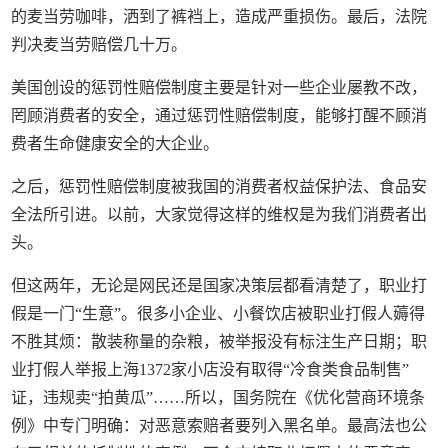
的麦当劳咖啡，洒到了裤裆上，造成严重损伤。最后，法院
判决麦当劳赔偿几十万。
美国创设的惩罚性赔偿制度主要是针对一些企业屡教不改，
罔顾消费者的安全，通过惩罚性赔偿制度，能够打醒不顾消
费者生命健康安全的大企业。
之后，惩罚性赔偿制度被我国的消费者权益保护法、食品安
全法所引进。以前，大家觉得这样的维权是为我们消费者出
头。
但这两年，无论是网民还是国家决策层都看清楚了，职业打
假是一门“生意”。很多小企业、小餐饮店被职业打假人薅得
不胜其烦：散装称量的杂粮，被举报没有标注生产日期；职
业打假人举报上海1372家小店没有取得“冷食类食品制售”
证，违规卖“拍黄瓜”……所以，国务院在《优化营商环境条
例》中专门明确：对恶意索赔者要列入黑名单。最高法也公