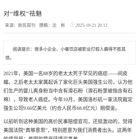
对“维权”祛魅
来源：新民周刊
撰稿：沈 彬
2025-10-21 20:12
阅读提示：很多小企业、小餐饮店被职业打假人薅得不胜其
烦。
2021年，美国一名88岁的老太太死于罕见的癌症——间皮
瘤。之后老太太家属起诉了家化巨头美国强生公司，认为他
们生产的婴儿爽身粉当中含有滑石粉（滑石粉里被指含有石
棉），导致老人癌症。今年10月，美国洛杉矶一家法院裁定
强生公司9.66亿美元（约合人民币68.8亿元）赔偿金。
以前听到这种美国的高价民事赔偿官司，还挺激动的，觉得
美国法院“真够意思”，特别愿意为我们消费者出头。这两年
的感觉是：美国的营商环境可真差。