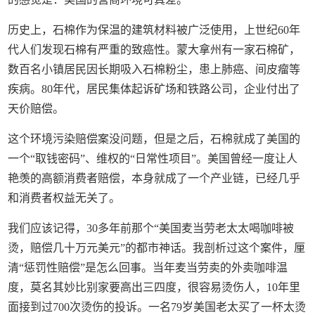
历史上，石棉作为保温的建筑材料被广泛使用，上世纪60年
代人们发现石棉有严重的致癌性。蒙大拿州有一家石棉矿，
数百名小镇居民因长期吸入石棉粉尘，患上肺癌、间皮瘤等
疾病。80年代，居民集体起诉矿场和铁路公司，企业付出了
天价赔偿。
这个环境污染赔偿案没问题，但是之后，石棉就成了美国的
一个“取钱密码”、维权的“日常性项目”。美国曾经一度让人
艳羡的高额消费者赔偿，本身就成了一个产业链，已经几乎
和消费者权益无关了。
我们应该记得，30多年前那个“美国麦当劳老太太喝咖啡被
烫，赔偿几十万元美元”的都市神话。我剖析过这个案件，厘
清“惩罚性赔偿”是怎么回事。当年麦当劳卖的外卖咖啡温
度，莫名其妙比别家要高出三四度，很容易烫伤人，10年里
面接到过700次烫伤的投诉。一名79岁美国老太买了一杯太烫