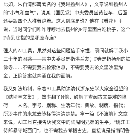
比如，朱自清那篇著名的《我是扬州人》，文章说到扬州人
的“小气和虚气”，说某（国民党）中央委员坐黄包车，后面
还要跟四个人推着跑着。这人到底是谁？他在《看花》里
说，当时同学们咋咋呼呼地去扬州的F寺里面白吃桃子，这个
F寺到底指的是哪座寺庙？
强大的AI工具，果然对这些问题信手拿捏，瞬间就解了我小
三十年的困惑——某中央委员是指洪兰友；F寺是指扬州的铁
佛寺……不需要我去检索信息，不需要我去论文里沙里淘
金，正确答案就奔涌在我的面前。
我又如法炮制，拿着AI工具助读清代浙东史学大家全祖望的
《鲒埼亭文集》，效率翻了N倍，破解了查阅古文最难的障
碍——人名、字号、别称、生活年代；典故、制度、指代；
所涉事件的来龙去脉标得清清楚楚。拿一篇《不波航》文章
来说，AI工具直接告诉我文中的陆周明兄弟的生平；“姚江王
侍郎悬守城西门”，也不需我去考稽古史，直接说是指南明鲁