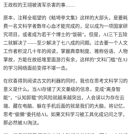
王政权的王翊被清军杀害的事……
原本，注释全祖望的《鲒埼亭文集》这样的大部头，是要耗
费一名文科学者数年心血才能完成的，足以成为一项国家研
究项目，或者成为若干个博士的“饭碗”。但是，AI三下五除
二就解决了——至少解决了七八成的问题。过去要一个人文
工作者积淀几十年的阅读，掌握典章制度、雅称俗语、人物
掌故，方能在故纸堆里面游刃有余，这样的“文科门槛”在AI
的学习网络面前变得不堪一击。
在欣喜得到阅读古文的利器的同时，我也在思考文科学习的
意义是什么。当AI存储了天文量级的信息，变成“离身智
能”，“认知卸载”的风险就越来越突出，人会误以为存在云
端、藏在电脑、躲在手机后面的就是我们的大脑，将记忆、
思考“偷懒”委托给AI。如果文科学习被工具化成记问之学，
那必然被AI淘汰。