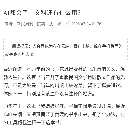
AI都会了，文科还有什么用？
来源：新民周刊
撰稿：沈 彬
2026-03-24 21:26
阅读提示：人会误以为存在云端、藏在电脑、躲在手机后面的
就是我们的大脑。
最近在读一本34年前的书，花城出版社的《朱自清美文：温
静人生》。这套书当年开了重版民国文学巨匠散文作品的先
河。不足之处是，当年的出版比较潦草，留下了挺多错讹、
体例不一，特别是有该注释没有注释的地方。
30多年里，这本书我磕磕绊绊、半懂不懂地读过几遍。最近
心血来潮，又把页面泛了黄渍的书拿出来。想了个办法，让
AI工具帮我注释一下这本书。