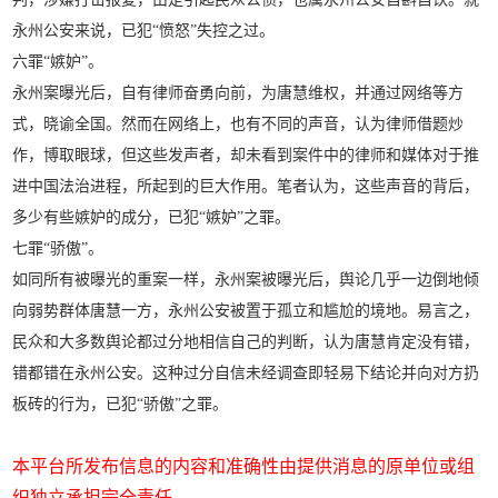
永州公安来说，已犯“愤怒”失控之过。
六罪“嫉妒”。
永州案曝光后，自有律师奋勇向前，为唐慧维权，并通过网络等方
式，晓谕全国。然而在网络上，也有不同的声音，认为律师借题炒
作，博取眼球，但这些发声者，却未看到案件中的律师和媒体对于推
进中国法治进程，所起到的巨大作用。笔者认为，这些声音的背后，
多少有些嫉妒的成分，已犯“嫉妒”之罪。
七罪“骄傲”。
如同所有被曝光的重案一样，永州案被曝光后，舆论几乎一边倒地倾
向弱势群体唐慧一方，永州公安被置于孤立和尴尬的境地。易言之，
民众和大多数舆论都过分地相信自己的判断，认为唐慧肯定没有错，
错都错在永州公安。这种过分自信未经调查即轻易下结论并向对方扔
板砖的行为，已犯“骄傲”之罪。
本平台所发布信息的内容和准确性由提供消息的原单位或组
织独立承担完全责任。