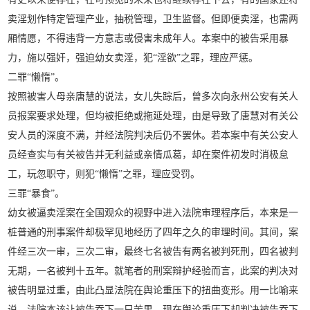
卖淫划作特定管理产业，抽税管理，卫生监督。但即便卖淫，也需两
厢情愿，不得违背一方意志或侵害未成年人。本案中的被告采用暴
力，施以强奸，强迫幼女卖淫，犯“淫欲”之罪，理应严惩。
二罪“懒惰”。
按照被害人母亲唐慧的说法，女儿失踪后，曾多次向永州公安有关人
员报案要求处理，但均被拒绝或拖延处理，由是导致了唐慧对有关公
安人员的深度不满，并经法院判决后仍不罢休。若本案中有关公安人
员经查实与有关被告并无利益或亲情瓜葛，却在案件初发时消极怠
工，玩忽职守，则犯“懒惰”之罪，理应受罚。
三罪“暴食”。
幼女被逼卖淫案在全国观众的视野中进入法院审理程序后，本来是一
桩普通的刑事案件却极罕见地经历了四年之久的审理时间。其间，案
件经三次一审，三次二审，最终七名被告有两名被判死刑，四名被判
无期，一名被判十五年。就笔者的刑案辩护经验而言，此案的判决对
被告明显过重，由此凸显法院在舆论重压下的扭曲变形。用一比喻来
说，法院本该让被告吞下一只苦果，现在舆论重压下却判决被告吞下