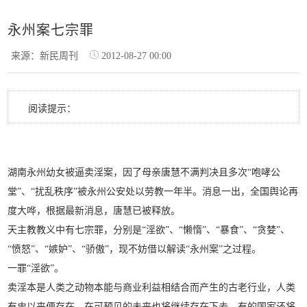
永州案七宗罪
来源：新民周刊
2012-08-27 00:00
阅读提示：
湖南永州幼女被逼卖淫案，因了母亲唐慧不满判决且多次“咆哮公
堂”、“扰乱秩序”被永州公安处以劳教一年半。消息一出，全国舆论再
度大哗，根据最新消息，唐慧已被释放。
天主教教义中有七宗罪，分别是“淫欲”、“懒惰”、“暴食”、“贪婪”、
“愤怒”、“嫉妒”、“骄傲”，现不妨借以解读“永州案”之过程。
一罪“淫欲”。
卖淫本是人类之动物本能与商业利益相结合而产生的古老行业，人类
有史以来便存在，在可预见的未来也将继续存在下去，有的国家还将