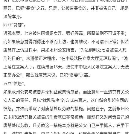
两只，已犯“暴食”之罪，只是，让被告暴食的，并非被告自己，却是
法院本身。
四罪“贪婪”。
通观本案，七名被告因组织卖淫、强奸等罪，所获量刑不可谓不重；
而如果唐慧觉得判得还不够而上访，也属维权，不可谓不正常；但若
唐慧在上访过程中，果如永州公安所言，“为达到判处七名被告人死
刑的目的”，未遵循正常程序，“在中级法院立案大厅无理取闹”，“晚
上睡在立案大厅，连续滞留13天，致使市中级人民法院立案大厅无法
正常办公”，那么就唐慧来说，已犯“贪婪”之罪。
五罪“愤怒”。
如果永州公安与被告并无利益或亲情瓜葛，而唐慧却一直追究有关公
安人员的责任，且以“扰乱秩序”的方式来表达，这自然会引起有司的
愤怒，并进而采取了对唐慧处以劳教的措施。问题在于，之前永州公
安未积极追究相关被告的刑责就已非常被动，而现在又对问责自己的
唐慧处以劳教，且劳教这一措施本身就是公安自己左手抓人，右手下
判，涉嫌打击报复，由是引起民众公愤，也属永州公安自斟自饮。就