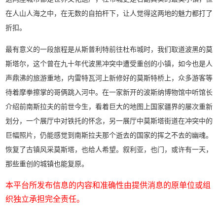
在人山人海之中，在无数的自拍杆下，让人觉得这两地的魅力都打了
折扣。
最有意义的一段旅程是从斯普利特前往杜布城时，我们取道波黑的莫
斯塔尔，这个曾在九十年代波黑冲突中遭受重创的小镇，如今也是人
声鼎沸的旅游重地，内雷特瓦河上新修好的莫斯特桥上，众多游客等
待着摩拳擦掌的哥俩跳入河中。在一家新开的波斯纳博物馆中听馆长
介绍前南斯拉夫的前世今生，看着巨大的地图上国家疆界的屡次重新
划分，一个展厅中对铁托的怀念，另一展厅中莫斯塔街道在冲突中的
巨幅照片，仍能感觉到南斯拉夫那个逝去的国家的挥之不去的幽魂。
恢复了古镇风采莫斯塔，也给人希望。叙利亚，也门，或许有一天，
那些重创的城镇也能复原。
本平台所发布信息的内容和准确性由提供消息的原单位或组
织独立承担完全责任。