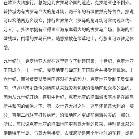
在欧亚大陆旅行，总能见到古罗马帝国的遗迹，克罗地亚也不例外。
普拉城内有古罗马巨大的角斗场，两千年的石墙依然完好耸立，据说
可以容纳两万名观众，排行世界第六（罗马的角斗场可容纳观众约6
万人）。扎达尔拥有亚得里亚海东岸最大的的古罗马广场，临海的断
壁残垣，倒塌的罗马石柱，随意摆放在绿草地上，行旅者可以驻足休
憩。
九世纪时，克罗地亚人就在这里建立了封建国家，十世纪，克罗地亚
王国成立，十一世纪，克罗地亚与匈牙利王国联合并接受其统治。十
六世纪，面对着奥斯曼帝国逐渐扩大的势力，克罗地亚受制于奥匈帝
国。但这些历史政治的版图从来就没有包括沿海地区和众多的岛屿，
因为从九世纪开始一直到中世纪，克罗地亚的沿海城市基本是在威尼
斯共和国的统治之下，第一次世界大战之时，这里还是意大利的一部
分，直到二战联军打败纳粹，沿海地区才变成前南斯拉夫的一部分。
所以，可以说克罗地亚的沿海地区更有意大利的风采，特别是北部的
伊斯特里半岛，与意大利接壤，去威尼斯是两个半小时的车程，或是