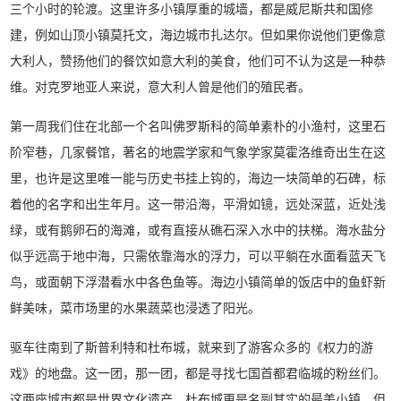
三个小时的轮渡。这里许多小镇厚重的城墙，都是威尼斯共和国修
建，例如山顶小镇莫托文，海边城市扎达尔。但如果你说他们更像意
大利人，赞扬他们的餐饮如意大利的美食，他们可不认为这是一种恭
维。对克罗地亚人来说，意大利人曾是他们的殖民者。
第一周我们住在北部一个名叫佛罗斯科的简单素朴的小渔村，这里石
阶窄巷，几家餐馆，著名的地震学家和气象学家莫霍洛维奇出生在这
里，也许是这里唯一能与历史书挂上钩的，海边一块简单的石碑，标
着他的名字和出生年月。这一带沿海，平滑如镜，远处深蓝，近处浅
绿，或有鹅卵石的海滩，或有直接从礁石深入水中的扶梯。海水盐分
似乎远高于地中海，只需依靠海水的浮力，可以平躺在水面看蓝天飞
鸟，或面朝下浮潜看水中各色鱼等。海边小镇简单的饭店中的鱼虾新
鲜美味，菜市场里的水果蔬菜也浸透了阳光。
驱车往南到了斯普利特和杜布城，就来到了游客众多的《权力的游
戏》的地盘。这一团，那一团，都是寻找七国首都君临城的粉丝们。
这两座城市都是世界文化遗产，杜布城更是名副其实的最美小镇，但