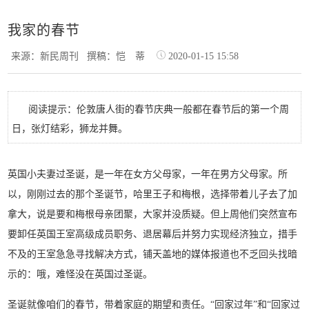
我家的春节
来源：新民周刊
撰稿：恺 蒂
2020-01-15 15:58
阅读提示：伦敦唐人街的春节庆典一般都在春节后的第一个周
日，张灯结彩，狮龙并舞。
英国小夫妻过圣诞，是一年在女方父母家，一年在男方父母家。所
以，刚刚过去的那个圣诞节，哈里王子和梅根，选择带着儿子去了加
拿大，说是要和梅根母亲团聚，大家并没质疑。但上周他们突然宣布
要卸任英国王室高级成员职务、退居幕后并努力实现经济独立，措手
不及的王室急急寻找解决方式，铺天盖地的媒体报道也不乏回头找暗
示的：哦，难怪没在英国过圣诞。
圣诞就像咱们的春节，带着家庭的期望和责任。“回家过年”和“回家过