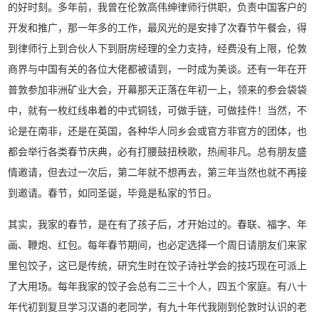
的好时刻。多年前，我曾在伦敦高伟绅律师行供职，负责中国客户的
开发和推广，那一年多的工作，最风光的是安排了次春节午餐会，得
到律师行上到合伙人下到厨房经理的全力支持，经费没有上限，伦敦
商界与中国有关的各位大佬都被请到，一时成为美谈。还有一年在开
普敦参加非洲矿业大会，开幕那天正落在年初一上，领来的参会袋袋
中，就有一枚红线串着的中式铜钱，可做手链，可做挂件！当然，不
论是在南非，还是在英国，各种华人同乡会或官方非官方的团体，也
都会举行各类春节庆典，必有打腰鼓扭秧歌，热闹非凡。总有朋友盛
情邀请，但去过一次后，第二年就不想再去，第三年当然也就不再接
到邀请。春节，如同圣诞，毕竟是私家的节日。
其实，我家的春节，是在有了孩子后，才开始过的。春联、福字、年
画、鞭炮、红包。每年春节期间，也必定选择一个周日请朋友们来家
里包饺子，这已是传统，研究生时在饺子诗社学会的技巧现在可派上
了大用场。每年我家的饺子会总有二三十个人，四五个家庭。有八十
年代初到复旦学习汉语的老同学，有九十年代我刚到伦敦时认识的老