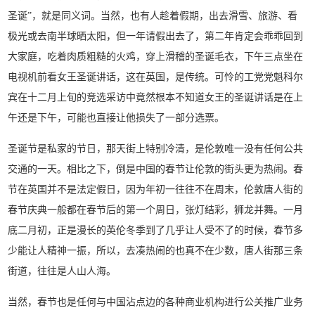
圣诞”，就是同义词。当然，也有人趁着假期，出去滑雪、旅游、看
极光或去南半球晒太阳，但一年请假出去了，第二年肯定会乖乖回到
大家庭，吃着肉质粗糙的火鸡，穿上滑稽的圣诞毛衣，下午三点坐在
电视机前看女王圣诞讲话，这
在英国，是传统。可怜的工党党魁科尔
宾在十二月上旬的竞选采访中竟然根本不知道女王的圣诞讲话是在上
午还是下午，可能也直接让他损失了一部分选票。
圣诞节是私家的节日，那天街上特别冷清，是伦敦唯一没有任何公共
交通的一天。相比之下，倒是中国的春节让伦敦的街头更为热闹。春
节在英国并不是法定假日，因为年初一往往不在周末，伦敦唐人街的
春节庆典一般都在春节后的第一个周日，张灯结彩，狮龙并舞。一月
底二月初，正是漫长的英伦冬季到了几乎让人受不了的时候，春节多
少能让人精神一振，所以，去凑热闹的也真不在少数，唐人街那三条
街道，往往是人山人海。
当然，春节也是任何与中国沾点边的各种商业机构进行公关推广业务