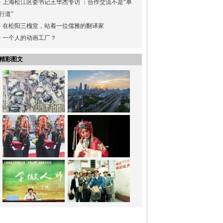
·
上海松江区委书记王华杰专访 ：合作交流不是“单
行道”
·
在松阳三槐堂，站着一位儒雅的翻译家
·
一个人的动画工厂？
精彩图文