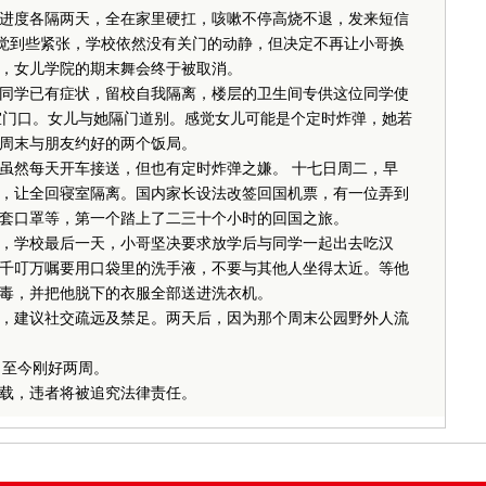
度各隔两天，全在家里硬扛，咳嗽不停高烧不退，发来短信
感觉到些紧张，学校依然没有关门的动静，但决定不再让小哥换
，女儿学院的期末舞会终于被取消。
学已有症状，留校自我隔离，楼层的卫生间专供这位同学使
，贴在浴室门口。女儿与她隔门道别。感觉女儿可能是个定时炸弹，她若
周末与朋友约好的两个饭局。
然每天开车接送，但也有定时炸弹之嫌。 十七日周二，早
，让全回寝室隔离。国内家长设法改签回国机票，有一位弄到
套口罩等，第一个踏上了二三十个小时的回国之旅。
学校最后一天，小哥坚决要求放学后与同学一起出去吃汉
千叮万嘱要用口袋里的洗手液，不要与其他人坐得太近。等他
毒，并把他脱下的衣服全部送进洗衣机。
建议社交疏远及禁足。两天后，因为那个周末公园野外人流
ives，至今刚好两周。
载，违者将被追究法律责任。