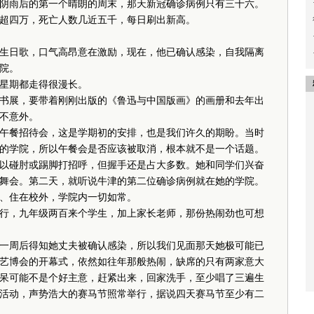
阴雨后的第一个晴朗的周末，那天新冠确诊病例只有三十六。
超四万，死亡人数几近五千，每日刷出新高。
日歌，口气高昂意在激励，现在，他已确认感染，自我隔离
院。
星期都走得很漫长。
展，要带着刚刚出版的《鲁迅与中国版画》的画册和去年出
不意外。
餐招待会，这是学期初的安排，也是我们许久的期盼。当时
的学院，所以午餐会是否应该被取消，根本就不是一个话题。
以碰肘或踢脚打招呼，但握手还是占大多数。她和同学们兴奋
舞会。第二天，就听说牛津的第二位确诊病例就在她的学院。
、住在校外，学院内一切如常。
，九年级两百来个学生，加上家长老师，那份热闹劲也可想
周后得知她丈夫被确认感染，所以我们见面那天她极可能已
艺博会的开幕式，依然如往年那般热闹，缺席的只有两家意大
呆可能不是个好主意，赶紧出来，回家洗手，至少唱了三遍生
活动，声势浩大的赛马节照常举行，据说四天赛马节至少有二