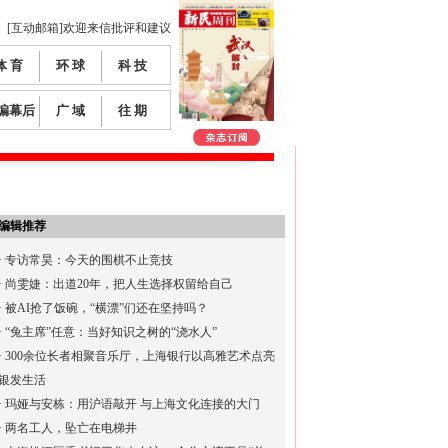
[互动邮箱]欢迎来信批评和建议
体 育
环 球
科 技
编幕后
广 域
往 期
编辑推荐
·
专访常昊：今天的围棋不止竞技
·
尚雯婕：出道20年，把人生选择权留给自己
·
被AI抢了饭碗，“横漂”们还在坚持吗？
·
“兔主席”任意：当好知识之树的“浇水人”
·
300余位长者相聚音乐厅，上海银行以高雅艺术点亮
银发生活
·
玛娅与安栋：用沪语敲开 与上海文化连接的大门
·
两名工人，坠亡在电梯井