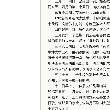
三月一日周日，是英国年初开始连续
而今天，四月的第一个周日，确诊病例已
这五个星期，英国已经是两重天地。
那时首相号召大家洗手二十秒唱两遍生
十天后，病情仍未好转，今晚已被转入医
回想起来，对于每个人来说，这五个
三月的第一个星期，我还在准备伦敦书
版的童书前去参加。后来书展被取消，并
三月八日周日，女儿学院举办了家长午
牛津大学已有一位确诊病例，但并不在她
家长同学老师济济一堂，虽也有人玩笑般
地谈论着周三的俱乐部之夜，周五的期末
校长写信给所有同学，说确诊者是研究生
三月十日，儿子学校的家长会照常举行
而知，只有握手被一概取消。
十一日早上，一位朋友约见喝咖啡（一
经携带病毒），聊天两小时。晚上去伦敦
利画廊，逛了十五分钟就感觉到在那里多
日歌。但那周的政策，依然是不取消大型
十五万人参加。