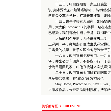
十三日，得知好朋友一家三口感染，进
说“如水深火热”“如遭遇地狱”。能稍稍
两辆公交车去学校，打算开车接送。那晚
十四日去牛津接女儿回家，她隔壁的同
用，大大的Coronavirus 的字样
已感染，我们都会中招，于是，取消那个
之后的那个星期，儿子依然去上学，虽
上课到一半，突然所有住读生从课堂撤出
了当天的机票，孩子立即准备行装食品手
十八日，政府宣布学校关门。十九日，
堡，并坐公交车回家。不答应不行，于是
傍晚冒雨回到家，叫他直接进浴室洗澡消
二十日，政府宣布关闭所有酒吧饭店，
众多熙熙攘攘，将“建议”改为“指令”。
Stay Home, Protect NHS, Save L
※
版权作品，未经新民周刊授权，严禁转
俱乐部专区 / CLUB EVENT