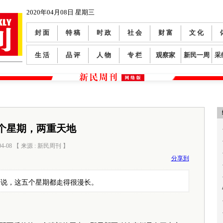
2020年04月08日 星期三
封 面
特 稿
时 政
社 会
财 富
文 化
生 活
品 评
人 物
专 栏
观察家
新民一周
采
个星期，两重天地
04-08 【 来源 : 新民周刊 】
阅读数：
0
分享到
来说，这五个星期都走得很漫长。