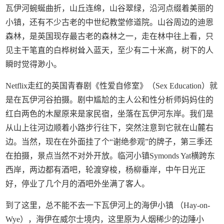
瓦伊河蜿蜒曲折，山丘连绵，山谷翠绿，沿河点缀着美丽的
小镇，还有不少古老的中世纪教堂修道院。山谷周边的迪恩
森林，是英国现存最古老的森林之一，走在林中往上看，只
见主干笔直的白桦树耸入蓝天，至少有二十米高，树下的人
瞬时觉得渺小。
Netflix走红的英国青春剧《性爱自修室》（Sex Education）就
是在瓦伊河谷拍摄。剧中尴尬的主人公和性分析师妈妈住的
红白两色的木屋原来是家民宿，坐落在瓦伊河东岸。我们是
从山上往河边顺着小路步行往下，突然注意到它就在山麓右
边。当然，现在在外面挂了个“谢绝参观”的牌子，第三季还
在拍摄，景点当然不对外开放。临河小镇Symonds Yat横跨东
西岸，两边都有酒吧，轮渡穿梭，杨柳垂岸，中午日光正
好，停业了几个月的酒吧外坐满了客人。
到了这里，总不能不去一下瓦伊河上的海伊小镇 （Hay-on-
Wye），海伊在威尔士境内，这里原为人烟稀少的边陲小