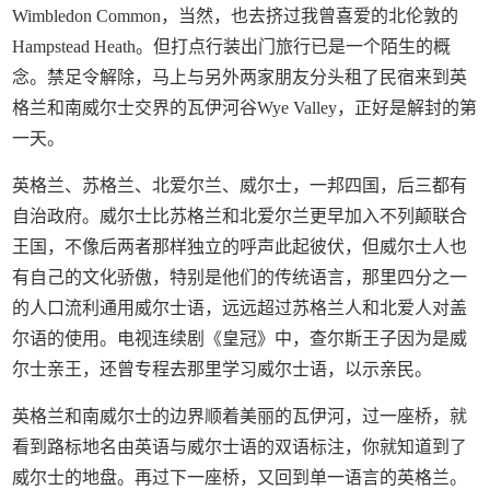
Wimbledon Common，当然，也去挤过我曾喜爱的北伦敦的
Hampstead Heath。但打点行装出门旅行已是一个陌生的概
念。禁足令解除，马上与另外两家朋友分头租了民宿来到英
格兰和南威尔士交界的瓦伊河谷Wye Valley，正好是解封的第
一天。
英格兰、苏格兰、北爱尔兰、威尔士，一邦四国，后三都有
自治政府。威尔士比苏格兰和北爱尔兰更早加入不列颠联合
王国，不像后两者那样独立的呼声此起彼伏，但威尔士人也
有自己的文化骄傲，特别是他们的传统语言，那里四分之一
的人口流利通用威尔士语，远远超过苏格兰人和北爱人对盖
尔语的使用。电视连续剧《皇冠》中，查尔斯王子因为是威
尔士亲王，还曾专程去那里学习威尔士语，以示亲民。
英格兰和南威尔士的边界顺着美丽的瓦伊河，过一座桥，就
看到路标地名由英语与威尔士语的双语标注，你就知道到了
威尔士的地盘。再过下一座桥，又回到单一语言的英格兰。