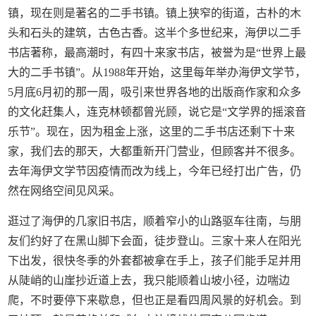
镇，现在则是著名的二手书镇。镇上狭窄的街道，古朴的木
头和石头的建筑，古色古香。这半个多世纪来，海伊以二手
书店著称，最高潮时，有四十来家书店，被誉为是“世界上最
大的二手书镇”。从1988年开始，这里每年举办海伊文学节，
5月底6月初的那一周，吸引来世界各地的出版商作家和众多
的文化赶集人，连克林顿都曾光顾，说它是“文学界的摇滚音
乐节”。现在，因为租金上涨，这里的二手书店还剩下十来
家，我们去的那天，大都重新开门营业，但顾客并不很多。
去年海伊文学节因疫情而改为线上，今年已经打出广告，仍
然在网络空间见风采。
逛过了海伊的几家旧书店，顺着窄小的山路驱车往南，与朋
友们约好了在黑山脚下会面，徒步登山。三家十来人在阳光
下出发，很快冬季的外套都被拿在手上，孩子们能手足并用
从陡峭的山崖抄近道上去，我只能顺着山坡小径，边喘边
爬，不时要停下来歇息，但也正是看四周风景的好机会。到