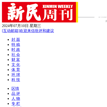
2024年07月10日 星期三
[互动邮箱]欢迎来信批评和建议
封 面
特 稿
时 政
社 会
财 富
文 化
体 育
环 球
科 技
区情
品 评
人 物
专 栏