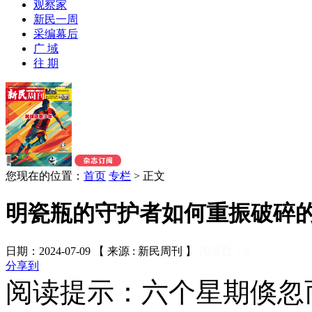
观察家
新民一周
采编幕后
广 域
往 期
您现在的位置：
首页
专栏
>
正文
明瓷瓶的守护者如何重振破碎
日期：2024-07-09 【 来源 : 新民周刊 】
阅读数：
0
分享到
阅读提示：六个星期倏忽