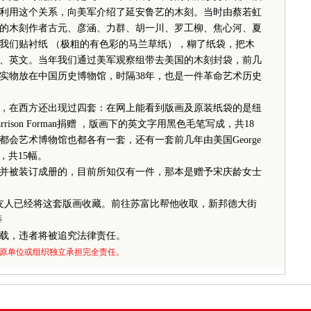
利用这个关系，向美军介绍了延安鲁艺的木刻。当时由蔡若虹
的木刻作者古元、彦涵、力群、胡一川、罗工柳、焦心河、夏
我们贴衬纸 （极粗的有色彩的马兰草纸），糊了纸袋，把木
、英文。当年我们通过美军观察组带去美国的木刻封袋，前几
实物放在中国历史博物馆，时隔38年，也是一件革命艺术历史
在西方还出现过四套：在网上能看到版画及原装纸袋的是纽
son Forman捐赠 ，版画下的英文字用黑色毛笔写成，共18
会艺术博物馆也都各有一套，还有一套前几年由美国George
，共15幅。
并被装订成册的，目前所知仅有一件，那本是赠予宋庆龄女士
友人已经将这套版画收藏。前往苏富比帮他收取，新邦德大街
蒂
载，违者将被追究法律责任。
原单位或组织独立承担完全责任。