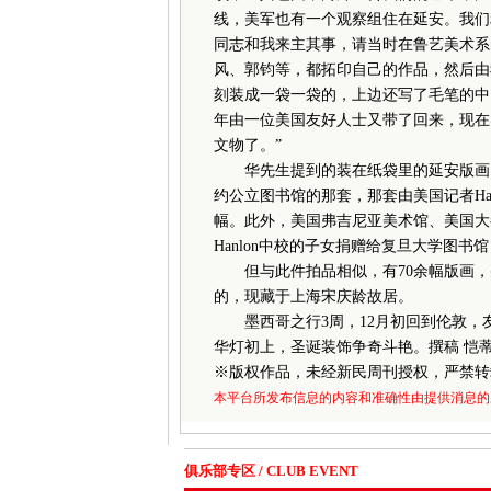
线，美军也有一个观察组住在延安。我们
同志和我来主其事，请当时在鲁艺美术系
风、郭钧等，都拓印自己的作品，然后由
刻装成一袋一袋的，上边还写了毛笔的中
年由一位美国友好人士又带了回来，现在
文物了。”
华先生提到的装在纸袋里的延安版画，
约公立图书馆的那套，那套由美国记者Harri
幅。此外，美国弗吉尼亚美术馆、美国大都
Hanlon中校的子女捐赠给复旦大学图书馆
但与此件拍品相似，有70余幅版画，
的，现藏于上海宋庆龄故居。
墨西哥之行3周，12月初回到伦敦，
华灯初上，圣诞装饰争奇斗艳。撰稿 恺
※
版权作品，未经新民周刊授权，严禁转
本平台所发布信息的内容和准确性由提供消息的
俱乐部专区 / CLUB EVENT