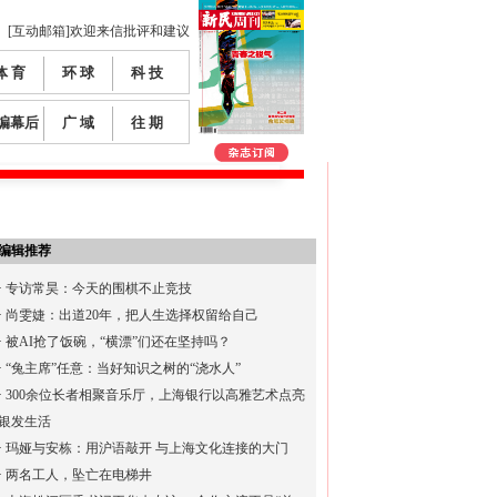
[互动邮箱]欢迎来信批评和建议
体 育
环 球
科 技
编幕后
广 域
往 期
编辑推荐
·
专访常昊：今天的围棋不止竞技
·
尚雯婕：出道20年，把人生选择权留给自己
·
被AI抢了饭碗，“横漂”们还在坚持吗？
·
“兔主席”任意：当好知识之树的“浇水人”
·
300余位长者相聚音乐厅，上海银行以高雅艺术点亮
银发生活
·
玛娅与安栋：用沪语敲开 与上海文化连接的大门
·
两名工人，坠亡在电梯井