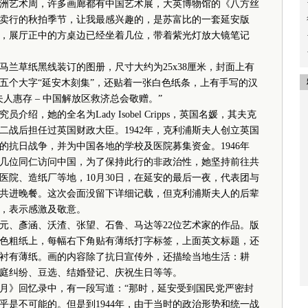
亚洲艺术周，许多画廊都有中国艺术展，大英博物馆的《八方丝
卖行的秋拍季节，让我最感兴趣的，是苏富比的一套延安版
，展厅正中的方桌边已经坐着几位，带着紫光灯放大镜笔记
草纸黑线装订的图册，尺寸大约为25x38厘米，封面上有
五个大字“延安木刻集”，还贴着一张白色纸条，上有手写的汉
人惠存 – 中国解放区救济总会敬赠。”
她的全名为Lady Isobel Cripps，英国名媛，其夫克
二战后担任过英国财政大臣。1942年，克利浦斯夫人创立英国
的抗日战争，并为中国各地的学校及医院募集资金。1946年
几位同仁访问中国，为了保持此行的非政治性，她坚持前往共
医院、造纸厂等地，10月30日，在延安的最后一夜，代表团与
共进晚餐。这次会面没留下详细记载，但克利浦斯夫人的后辈
，表示感激及敬意。
、彥涵、沃渣、张望、石鲁、马达等22位艺术家的作品。版
色粗纸上，每幅右下角贴有薄纸打字标签，上面英文标题，还
衬有薄纸。画的内容除了抗日宣传外，还描绘当地生活：耕
庭纠纷、豆选、结婚登记、庆祝生日等等。
月》回忆录中，有一段写道：“那时，延安受到国民党严密封
乎是不可能的。但是到1944年，由于当时的政治形势和统一战