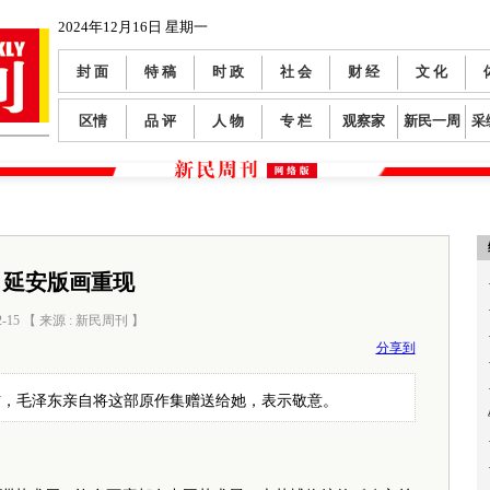
2024年12月16日 星期一
封 面
特 稿
时 政
社 会
财 经
文 化
区情
品 评
人 物
专 栏
观察家
新民一周
采
延安版画重现
2-15 【 来源 : 新民周刊 】
阅读数：
581
分享到
信，毛泽东亲自将这部原作集赠送给她，表示敬意。