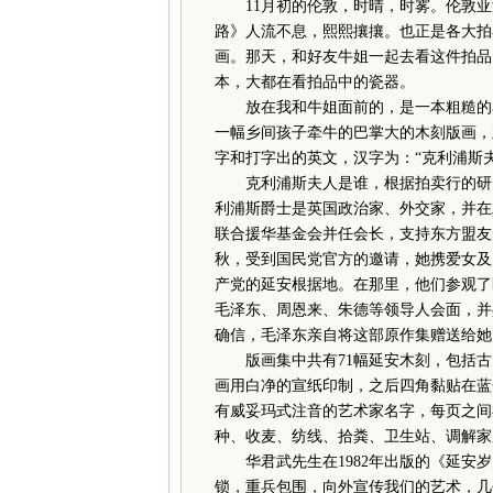
11月初的伦敦，时晴，时雾。伦敦
路》人流不息，熙熙攘攘。也正是各大拍
画。那天，和好友牛姐一起去看这件拍品
本，大都在看拍品中的瓷器。
放在我和牛姐面前的，是一本粗糙的马兰
一幅乡间孩子牵牛的巴掌大的木刻版画，
字和打字出的英文，汉字为：“克利浦斯夫
克利浦斯夫人是谁，根据拍卖行的研究员介绍，
利浦斯爵士是英国政治家、外交家，并在
联合援华基金会并任会长，支持东方盟友
秋，受到国民党官方的邀请，她携爱女及
产党的延安根据地。在那里，他们参观了
毛泽东、周恩来、朱德等领导人会面，并
确信，毛泽东亲自将这部原作集赠送给她
版画集中共有71幅延安木刻，包括古元
画用白净的宣纸印制，之后四角黏贴在蓝
有威妥玛式注音的艺术家名字，每页之间
种、收麦、纺线、拾粪、卫生站、调解家
华君武先生在1982年出版的《延安岁
锁，重兵包围，向外宣传我们的艺术，几