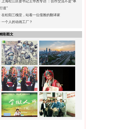
·
上海松江区委书记王华杰专访 ：合作交流不是“单
行道”
·
在松阳三槐堂，站着一位儒雅的翻译家
·
一个人的动画工厂？
精彩图文