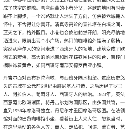
成了狭窄的缝隙。弯弯曲曲的小巷分岔，谷歌的地图有时会
跟不上脚步，一个岔路就让人迷失了方向，仿佛被老城拥入
怀中，不舍得让你离开。清真寺高耸的宣礼塔在白墙之间，
蓝天之下，格外醒目。小巷也会倏忽豁然开朗，阳光尽情地
洒进来，眼前出现个小广场，热闹的咖啡馆外摆满了藤椅，
突然从摩尔人的空间走进了西班牙人的领地，建筑变成了欧
洲式的宏伟，高大的落地窗和雕花铸铁围栏的阳台，窗棱门
楣装饰着黄色，如同西班牙南部安德罗西亚小镇。
丹吉尔面对直布罗陀海峡，与西班牙隔水相望。这座历史悠
久的古城在公元前6世纪由腓尼基人打造，之后历经了罗马
人、阿拉伯人、葡萄牙人、西班牙人的统治。1923年，英法
西意葡比欧洲诸国，将丹吉尔划为国际区，由多国共管，一
直到1956年摩洛哥独立，丹尼尔才重回摩洛哥版图。在法领
馆对面的巴黎咖啡馆小坐，看着街上人来人往，想象当时，
在这里活动的各色人等：商人、走私犯、间谍、流亡者、艺