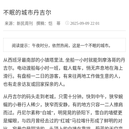
不眠的城市丹吉尔
来源：新民周刊
撰稿：恺 蒂
2025-09-09 22:01
阅读提示：午夜时分，依然热闹，这是一个不眠的城市。
从西班牙最南部的小镇塔里法, 坐船一小时就能到摩洛哥的丹
吉尔。电动渡船每小时一班，载人载车，悄无声息地在海上
滑行。有盘桓一二日的游客，有来往两地工作做生意的人，
也有走亲访友或回家探亲的人。
从丹吉尔的码头走到老城，只需十分钟。快到中午，狭窄蜿
蜒的小巷行人稀少，狭窄而安静，有的地方只容一二人擦肩
而过。丹尼尔素称“白城”，明晃晃的骄阳下，雪白的墙壁更
是耀眼，与四月曾经去过的“红城”马拉喀什形成了鲜明的对
比。窄巷中是阴凉的，头顶上的白墙在靠拢，蔚蓝的天空变