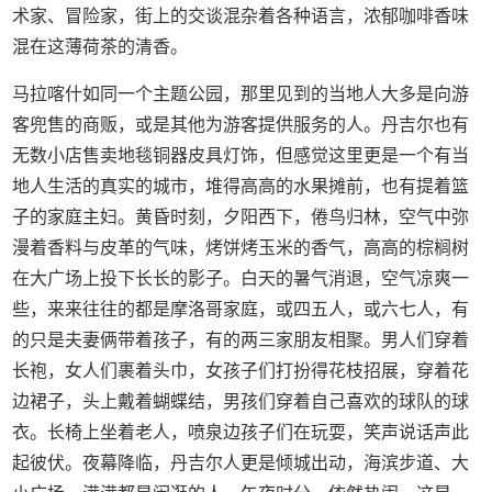
术家、冒险家，街上的交谈混杂着各种语言，浓郁咖啡香味
混在这薄荷茶的清香。
马拉喀什如同一个主题公园，那里见到的当地人大多是向游
客兜售的商贩，或是其他为游客提供服务的人。丹吉尔也有
无数小店售卖地毯铜器皮具灯饰，但感觉这里更是一个有当
地人生活的真实的城市，堆得高高的水果摊前，也有提着篮
子的家庭主妇。黄昏时刻，夕阳西下，倦鸟归林，空气中弥
漫着香料与皮革的气味，烤饼烤玉米的香气，高高的棕榈树
在大广场上投下长长的影子。白天的暑气消退，空气凉爽一
些，来来往往的都是摩洛哥家庭，或四五人，或六七人，有
的只是夫妻俩带着孩子，有的两三家朋友相聚。男人们穿着
长袍，女人们裹着头巾，女孩子们打扮得花枝招展，穿着花
边裙子，头上戴着蝴蝶结，男孩们穿着自己喜欢的球队的球
衣。长椅上坐着老人，喷泉边孩子们在玩耍，笑声说话声此
起彼伏。夜幕降临，丹吉尔人更是倾城出动，海滨步道、大