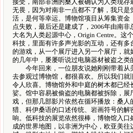
接受，南部非洲的桑人被确认为人类现存
无畏，因为对南非一点都不了解，我只是
活，是何等幸运。博物馆项目从筹集资金
点失败，最后还是建成了，2006年由南
大名为人类起源中心，Origin Centre
科技，里面有许多声光影的互动，还有多
的游戏，从一个展厅进入另一个展厅，就
的几年中，屡屡听说过电脑器材被盗之类
今年回来，一位朋友说她刚刚带着从美
去参观过博物馆，都很喜欢。所以我们就
令人欣喜。博物馆外和中庭的树木都已经
娑。馆中容易被偷盗的电脑都被拆除，展
戏，但那几部影片依然在循环播放：桑人
猎、科伊桑语的口述传统、岩画符号的解
响。低科技的展览依然很棒，博物馆入口
成的世界地图，以非洲为中心，欧亚美往