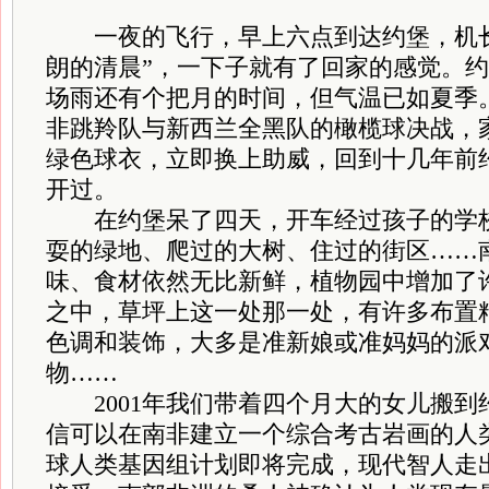
一夜的飞行，早上六点到达约堡，机
朗的清晨”，一下子就有了回家的感觉。
场雨还有个把月的时间，但气温已如夏季
非跳羚队与新西兰全黑队的橄榄球决战，
绿色球衣，立即换上助威，回到十几年前
开过。
在约堡呆了四天，开车经过孩子的学校
耍的绿地、爬过的大树、住过的街区……
味、食材依然无比新鲜，植物园中增加了
之中，草坪上这一处那一处，有许多布置
色调和装饰，大多是准新娘或准妈妈的派
物……
2001年我们带着四个月大的女儿搬到
信可以在南非建立一个综合考古岩画的人
球人类基因组计划即将完成，现代智人走