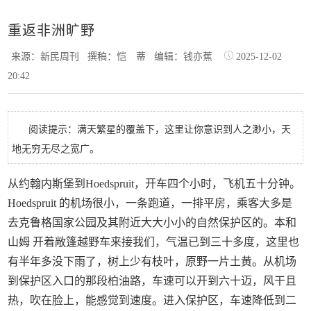
重返非洲旷野
来源：新民周刊
撰稿：恺 蒂
编辑：钱亦蕉
2025-12-02
20:42
阅读提示：满天繁星的覆盖下，这里让你意识到人之渺小，天
地无穷无尽之宽广。
从约翰内斯堡到Hoedspruit，开车四个小时，飞机五十分钟。
Hoedspruit 的机场很小，一条跑道，一排平房，乘客大多是
去克鲁格国家公园及其附近大大小小的自然保护区的。本和
山姆 开着敞篷越野车来接我们，气温已到三十多度，这里也
有半年多没下雨了，树上少有枝叶，原野一片土黄。从机场
到保护区入口的那段柏油路，车速可以开到六十迈，风干且
热，吹在脸上，能感觉到速度。进入保护区，车速降低到二