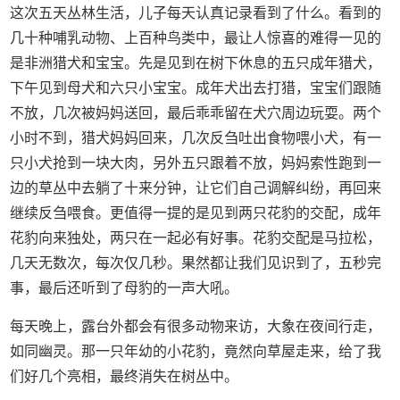
这次五天丛林生活，儿子每天认真记录看到了什么。看到的
几十种哺乳动物、上百种鸟类中，最让人惊喜的难得一见的
是非洲猎犬和宝宝。先是见到在树下休息的五只成年猎犬，
下午见到母犬和六只小宝宝。成年犬出去打猎，宝宝们跟随
不放，几次被妈妈送回，最后乖乖留在犬穴周边玩耍。两个
小时不到，猎犬妈妈回来，几次反刍吐出食物喂小犬，有一
只小犬抢到一块大肉，另外五只跟着不放，妈妈索性跑到一
边的草丛中去躺了十来分钟，让它们自己调解纠纷，再回来
继续反刍喂食。更值得一提的是见到两只花豹的交配，成年
花豹向来独处，两只在一起必有好事。花豹交配是马拉松，
几天无数次，每次仅几秒。果然都让我们见识到了，五秒完
事，最后还听到了母豹的一声大吼。
每天晚上，露台外都会有很多动物来访，大象在夜间行走，
如同幽灵。那一只年幼的小花豹，竟然向草屋走来，给了我
们好几个亮相，最终消失在树丛中。