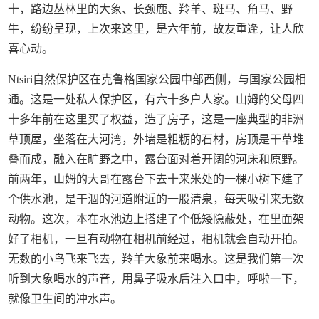
十，路边丛林里的大象、长颈鹿、羚羊、斑马、角马、野
牛，纷纷呈现，上次来这里，是六年前，故友重逢，让人欣
喜心动。
Ntsiri自然保护区在克鲁格国家公园中部西侧，与国家公园相
通。这是一处私人保护区，有六十多户人家。山姆的父母四
十多年前在这里买了权益，造了房子，这是一座典型的非洲
草顶屋，坐落在大河湾，外墙是粗粝的石材，房顶是干草堆
叠而成，融入在旷野之中，露台面对着开阔的河床和原野。
前两年，山姆的大哥在露台下去十来米处的一棵小树下建了
个供水池，是干涸的河道附近的一股清泉，每天吸引来无数
动物。这次，本在水池边上搭建了个低矮隐蔽处，在里面架
好了相机，一旦有动物在相机前经过，相机就会自动开拍。
无数的小鸟飞来飞去，羚羊大象前来喝水。这是我们第一次
听到大象喝水的声音，用鼻子吸水后注入口中，呼啦一下，
就像卫生间的冲水声。