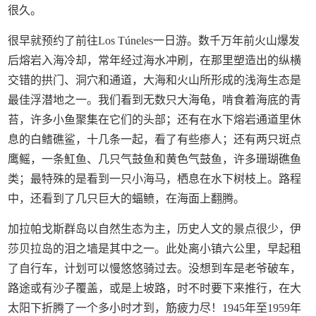
很久。
很早就预约了前往Los Túneles一日游。数千万年前火山爆发
后熔岩入海冷却，常年经过海水冲刷，在那里塑造出的纵横
交错的拱门、洞穴和通道，大海和火山所形成的浅海生态是
最佳浮潜地之一。我们看到无数只大海龟，啃食着海底的青
苔，许多小鱼聚集在它们的头部；还有在水下熔岩通道里休
息的白鳍礁鲨，十几条一起，看了有些瘆人；还有两只斑点
鹰鳐，一条魟鱼、几只气鼓鱼和黄色气鼓鱼，许多珊瑚礁鱼
类；最特殊的是看到一只小海马，栖息在水下树枝上。路程
中，还看到了几只巨大的蝠鲼，在海面上翻腾。
加拉帕戈斯群岛以自然生态为主，历史人文的景点很少，伊
莎贝拉岛的泪之墙是其中之一。此处离小镇六公里，早起租
了自行车，计划可以慢悠悠骑过去。没想到车是老爷破车，
路途或有沙子覆盖，或是上坡路，时不时要下来推行，在大
太阳下折腾了一个多小时才到，筋疲力尽！1945年至1959年