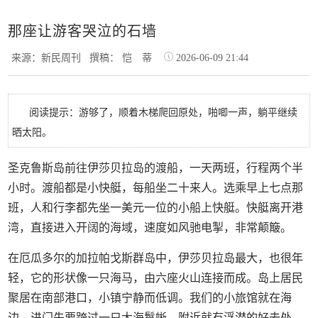
那座让游客哭泣的石墙
来源：新民周刊
撰稿： 恺 蒂
2026-06-09 21:44
阅读提示：游够了，顺着木梯爬回原处，啪唧一声，躺平继续
晒太阳。
圣克鲁斯岛前往伊莎贝拉岛的渡船，一天两班，行程两个半
小时。渡船都是小快艇，每船坐二十来人。选乘早上七点那
班，人和行李都先坐一美元一位的小船上快艇。快艇离开港
湾，直接进入开阔的海域，速度如风驰电掣，非常颠簸。
在厄瓜多尔的加拉帕戈斯群岛中，伊莎贝拉岛最大，也很年
轻，它的形状像一只海马，由六座火山连接而成。岛上居民
聚居在南部港口，小镇宁静而低调。我们的小旅馆就在海
边，进门先要跨过一只大海鬣蜥。附近就有浮潜的好去处，