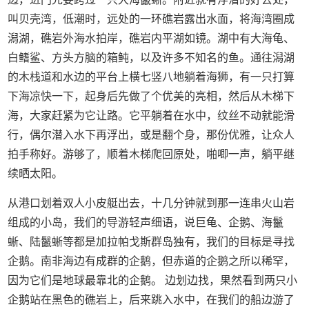
叫贝壳湾，低潮时，远处的一环礁岩露出水面，将海湾圈成
潟湖，礁岩外海水拍岸，礁岩内平湖如镜。湖中有大海龟、
白鳍鲨、方头方脑的箱鲀，以及许多不知名的鱼。通往潟湖
的木栈道和水边的平台上横七竖八地躺着海狮，有一只打算
下海凉快一下，起身后先做了个优美的亮相，然后从木梯下
海，大家赶紧为它让路。它平躺着在水中，纹丝不动就能滑
行，偶尔潜入水下再浮出，或是翻个身，那份优雅，让众人
拍手称好。游够了，顺着木梯爬回原处，啪唧一声，躺平继
续晒太阳。
从港口划着双人小皮艇出去，十几分钟就到那一连串火山岩
组成的小岛，我们的导游轻声细语，说巨龟、企鹅、海鬣
蜥、陆鬣蜥等都是加拉帕戈斯群岛独有，我们的目标是寻找
企鹅。南非海边有成群的企鹅，但赤道的企鹅之所以稀罕，
因为它们是地球最靠北的企鹅。 边划边找，果然看到两只小
企鹅站在黑色的礁岩上，后来跳入水中，在我们的船边游了