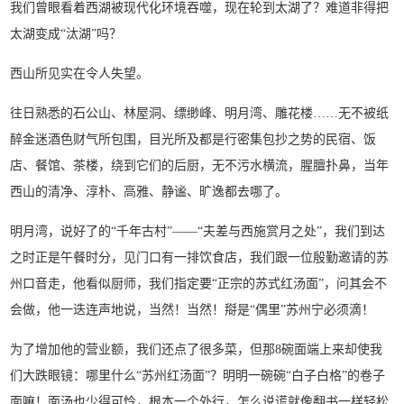
我们曾眼看着西湖被现代化环境吞噬，现在轮到太湖了？难道非得把
太湖变成“汰湖”吗？
西山所见实在令人失望。
往日熟悉的石公山、林屋洞、缥缈峰、明月湾、雕花楼……无不被纸
醉金迷酒色财气所包围，目光所及都是行密集包抄之势的民宿、饭
店、餐馆、茶楼，绕到它们的后厨，无不污水横流，腥膻扑鼻，当年
西山的清净、淳朴、高雅、静谧、旷逸都去哪了。
明月湾，说好了的“千年古村”——“夫差与西施赏月之处”，我们到达
之时正是午餐时分，见门口有一排饮食店，我们跟一位殷勤邀请的苏
州口音走，他看似厨师，我们指定要“正宗的苏式红汤面”，问其会不
会做，他一迭连声地说，当然！当然！搿是“偶里”苏州宁必须滴！
为了增加他的营业额，我们还点了很多菜，但那8碗面端上来却使我
们大跌眼镜：哪里什么“苏州红汤面”？明明一碗碗“白子白格”的卷子
面嘛！面汤也少得可怜，根本一个外行，怎么说谎就像翻书一样轻松