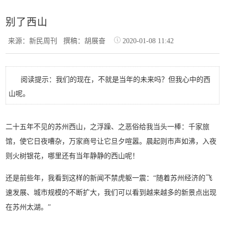
别了西山
来源：新民周刊
撰稿：胡展奋
2020-01-08 11:42
阅读提示：我们的现在，不就是当年的未来吗？但我心中的西
山呢。
二十五年不见的苏州西山，之浮躁、之恶俗给我当头一棒：千家旅
馆，使它日夜嘈杂，万家商号让它旦夕喧嚣。晨起则市声如沸，入夜
则火树银花，哪里还有当年静静的西山呢！
还是前些年，我看到这样的新闻不禁虎躯一震：“随着苏州经济的
飞
速发展、城市规模的不断扩大，我们可以看到越来越多的新景点出现
在苏州太湖。”