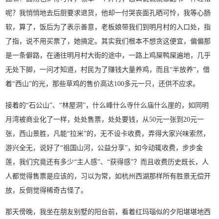
呢？我悄悄地去后厨要求退货，他却一付哭丧面孔晒可怜，我等心肠
软，算了，饭后为了表示善意，老板娘带我们到明月村的入口处，指
了指，说不用买票了，她搞定。其实我们根本不想贪这便宜，偏偏那
是一条僻路，在通往明月村大街的途中，一路上鸡屎鸭屎遍地，几乎
无处下脚，一问才知道，村民为了赚钱大量养鸡，而且“半放养”，借
着“西山”的光，那些草鸡的售价高达100多元一只，还供不应求。
接着的“石公山”、“林屋洞”，什么峰什么寺什么庙什么崖的，如同明
月湾被商业化了一样，处处售票，处处要钱，从50元一张到20元一
张，西山景胜，凡能“拉米”的，无不设卡收费，弄得大家兴味索然，
游兴全无，说好了“祖国山河，公益分享”，如今动辄收费，步步金
莲，我们究竟还有多少“主人感”、“获得感”？而且收费历史既长，人
人都觉得售票是应该的，习以为常，如杭州西湖那样所有胜景无偿开
放，反倒觉得稀奇古怪了。
那天傍晚，我坐在朋友别墅的阳台前，看着红玛瑙似的夕阳堪堪地西