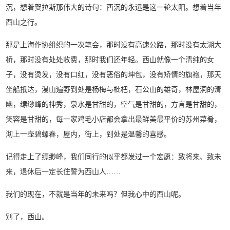
沉，想着贺拉斯那伟大的诗句：西沉的永远是这一轮太阳。想着当年
西山之行。
那是上海作协组织的一次笔会，那时没有高速公路，那时没有太湖大
桥，那时没有处处收费，那时我们还年轻。西山就像一个清纯的女
子，没有烫发，没有口红，没有恶俗的坤包，没有矫情的旗袍，那天
坐船抵达，漫山遍野到处是杨梅与枇杷，石公山的雄奇，林屋洞的清
幽，缥缈峰的神秀，泉水是甘甜的，空气是甘甜的，方言是甘甜的，
笑容是甘甜的，每一家鸡毛小店都会拿出最鲜美最平价的苏州菜肴，
沏上一壶碧螺春，屋内，街上，到处是温馨的喜感。
记得走上了缥缈峰，我们同行的似乎都发过一个宏愿：致将来、致未
来，退休后一定长住誓为西山人……
我们的现在，不就是当年的未来吗？但我心中的西山呢。
别了，西山。