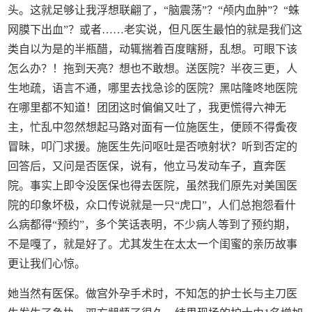
头。这就足够让我浮想联翩了，“脑震荡”？“颅内血肿”？“蛛
网膜下出血”？或者……老实说，但凡医生最怕的就是我们这
类自以为是的半瓶醋，动辄揣着百度瞎掰，乱想。可眼下该
怎么办？！拖到天亮？想也不敢想。送医院？半夜三更，人
生地疏，语言不通，哪里去找急诊的医院？黑咕隆咚地医院
在哪里都不知道！团团这时偏偏又吐了，我更慌得六神无
主，忙乱中忽然想起马路对面有一位施医生，便顾不得夤夜
冒昧，叩门求援。施医生先问呕吐是否喷射状？听到否定的
回答后，又问是否医保，说有，他立马发动车子，直奔医
院。事实上即令没医保也得去医院，虽然我们原先对美国医
院的印象坏极，众口传说就是一只“虎口”，人们总抱怨看什
么病都得“预约”，多个笑话表明，不少病人等到了预约期，
不是嘎了，就是好了。尤其发生在太太一个闺蜜的亲历故事
更让我们心惊。
她当然有医保。做宫外孕手术时，不知怎的护士长与主刀医