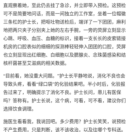
直观察着她，至此仍去挂了急诊，并立即带入预检。这预检
可不是简要地问话，而是一间独立的工作室，坐着一位帽徽
三条杠的护士长，把呕吐物送检后，端详了一下团团，麻利
地把两只夹子分别夹上她的左右手腕，一旁的荧屏立刻显示
心跳、呼吸、血压、血糖的标识，接着一支长长的皮索链接
机房的口腔表似的细细的探测棒轻轻伸入团团的口腔，荧屏
也立刻显现出红细胞、白细胞以及腮腺炎、念珠菌感染和结
核杆菌甚至艾滋病的相关数据。
“目前看，她没重大问题。”护士长平静地说，消化不良也会
导致头疼，看看“绿口袋”的化验结果吧。半小时后，化验报
告过来了，明确提示了消化不良。护士长问，患儿有医保
吗？答称有。护士长说，这个病，可看，可不看，建议你们
选择饮食调理。
施医生看看我，我说回吧。多少费用？护士长笑笑，说预检
不产生费用，只是判断，该不该收治，以及往哪个专科送。