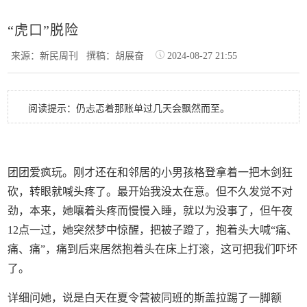
“虎口”脱险
来源：新民周刊
撰稿：胡展奋
2024-08-27 21:55
阅读提示：仍忐忑着那账单过几天会飘然而至。
团团爱疯玩。刚才还在和邻居的小男孩格登拿着一把木剑狂
砍，转眼就喊头疼了。最开始我没太在意。但不久发觉不对
劲，本来，她嚷着头疼而慢慢入睡，就以为没事了，但午夜
12点一过，她突然梦中惊醒，把被子蹬了，抱着头大喊“痛、
痛、痛”，痛到后来居然抱着头在床上打滚，这可把我们吓坏
了。
详细问她，说是白天在夏令营被同班的斯盖拉踢了一脚额