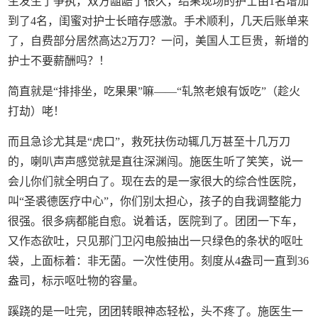
生发生了争执，双方龃龉了很久，结果现场的护士由1名增加
到了4名，闺蜜对护士长暗存感激。手术顺利，几天后账单来
了，自费部分居然高达2万刀？一问，美国人工巨贵，新增的
护士不要薪酬吗？！
简直就是“排排坐，吃果果”嘛——“轧煞老娘有饭吃”（趁火
打劫）咾！
而且急诊尤其是“虎口”，救死扶伤动辄几万甚至十几万刀
的，喇叭声声感觉就是直往深渊闯。施医生听了笑笑，说一
会儿你们就全明白了。现在去的是一家很大的综合性医院，
叫“圣裘德医疗中心”，你们别太担心，孩子的自我调整能力
很强。很多病都能自愈。说着话，医院到了。团团一下车，
又作态欲吐，只见那门卫闪电般抽出一只绿色的条状的呕吐
袋，上面标着：非无菌。一次性使用。刻度从4盎司一直到36
盎司，标示呕吐物的容量。
蹊跷的是一吐完，团团转眼神态轻松，头不疼了。施医生一