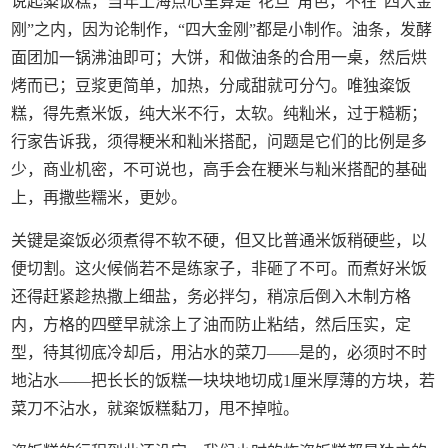
说起粢饭糕，当年上海点心里算是“花旦”角色，不在“四大金
刚”之内，因为论制作，“四大金刚”都是小制作。油条，发酵
面团加一锅沸油即可；大饼，和做油条的合用一桌，然后烘
烤而已；豆浆更简单，加热，分咸甜就可分勺。唯独粢饭
糕，得先煮米饭，纯大米不行，太软。纯籼米，过于糙粝；
行家告诉我，须得粳米和籼米搭配，问题是它们的比例是多
少，商业机密，不可说也，高手会在粳米与籼米搭配的基础
上，再撒些糯米，更妙。
关键是粢饭必须煮得不软不硬，但又比普通米饭稍硬些，以
便切割。这火候倘若不是练家子，非砸了不可。而煮好米饭
还得赶紧趁热撒上细盐，务必拌匀，稍凉后倒入木制方格
内，方格的四壁早就涂上了油而防止粘结，然后压实，定
型，待其彻底冷却后，用沾水的菜刀——是的，必须时不时
地沾水——把长长的饭糕一块块地切成1厘米厚薄的方块，若
菜刀不沾水，就粢饭糕黏刀，甩不掉啦。