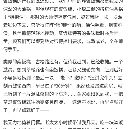
粢饭糕的行程到此还没完，我们小时的炸粢饭糕都是独立的
深深的大油锅，哪像现在的粢饭糕，小瘪三似的挤进油条锅
里“揩揩油”。那时的大师傅神定气闲，掂过糕坯一块一块溜
着锅边下去，只听得阵阵“嗤嗤嗤”的响，沸油翻腾，烟雾弥
漫，铁丝抓筢轻轻地搅动，粢饭糕特有的香味瞬时充斥弄
堂，顾客们可以即刻地对师傅提出要求，或嫩或老，全在师
傅手里。
类似的粢饭糕，古楼路还有，但待我赶到，已经收摊。一个
激灵，想到莘松路也有粢饭糕，赶紧又鼓轮东向，赶到后好
不容易地捞到了最后一块，“老耶？嫩耶？”还讲究个头！立
刻再鼓轮西向，早已过了“30分钟”，果然还没踏进病房，就
已听到了一片混乱杂沓的举哀声……金家媳妇见到我，一把
拿过粢饭糕就往她婆婆鼻前凑，一迭连声地说，再早点就好
了，再早点就好了——
我无力地倚着门框。老太太小时候带过我几天。吃一块粢饭