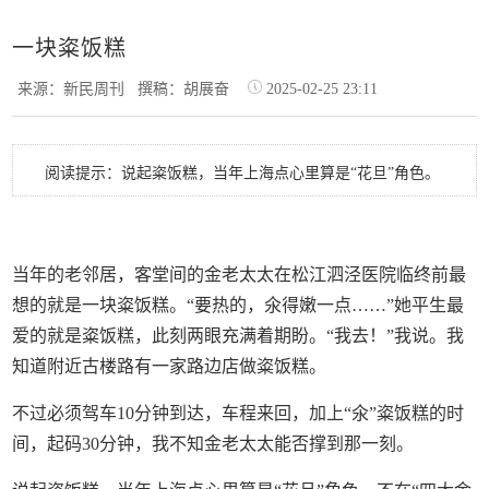
一块粢饭糕
来源：新民周刊
撰稿：胡展奋
2025-02-25 23:11
阅读提示：说起粢饭糕，当年上海点心里算是“花旦”角色。
当年的老邻居，客堂间的金老太太在松江泗泾医院临终前最
想的就是一块粢饭糕。“要热的，氽得嫩一点……”她平生最
爱的就是粢饭糕，此刻两眼充满着期盼。“我去！”我说。我
知道附近古楼路有一家路边店做粢饭糕。
不过必须驾车10分钟到达，车程来回，加上“氽”粢饭糕的时
间，起码30分钟，我不知金老太太能否撑到那一刻。