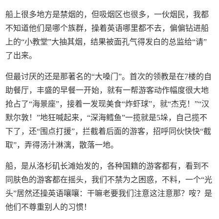
船上很多地方是禁烟的，但吸烟区也很多，一伙烟民，我都
不知道他们是哪个族群，操着英语哪里都不去，偏偏钻进船
上的“小教堂”大抽其烟，结果被面孔气得发白的总监给“请”
了出来。
但最讨厌的还是那著名的“大嗓门”。首次的领教是在7楼的自
助餐厅，丰盛的早餐一开始，就有一帮游客动作幅度很大地
抢占了“海景座”，接着一发现美食“炸虾球”，就“杰克！”“汉
默尔敦！”地狂喊起来，“深海鳕鱼”一揽就是5垛，自己揽不
下了，还“围点打援”，拦截着后面的游客，招呼同伙快快“截
取”，弄得汤汁淋漓，散落一地。
船，是从洛杉矶长滩始发的，各种国籍的游客都有，看到不
同肤色的游客都在摇头，我们不禁为之困惑，不料，一个“光
头”居然还操英语嚷嚷：干嘛老要我们注意这注意那？咹？是
他们不尊重别人的习惯！