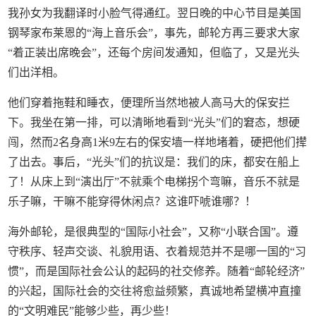
我孙女为我翻译时小脸气得通红。翌日晚的中心节目是美国
钢琴家布莱恩的“海上音乐会”，事先，邮轮方再三要求大家
“着正装出席晚会”，还每个房间发通知，但临了，又是光头
们出洋相。
他们穿着拖鞋和睡衣，便理所当然地被人高马大的保安拦
下。我坐在第一排，可以清晰地看到“光头”们的窘态，想硬
闯，然而2名身高1米9左右的保安墙一样地堵着，硬把他们撵
了出去。事后，“光头”们的抗议是：我们的床，都安在船上
了！从床上到“演出厅”不就乘个电梯拐个弯嘛，音乐不就是
乐子嘛，干嘛不能穿得休闲点？这谁吓唬谁哪？！
海外邮轮，是很典型的“国际小社会”，又称“小联合国”。遵
守秩序、轻声交谈、礼貌用语、衣着规范并不是哪一国的“习
惯”，而是国际社会公认的起码的社交修养。随着“邮轮经济”
的兴起，国际社会的交往将愈益频繁，真诚地希望横冲直撞
的“文明难民”能够少些，再少些！