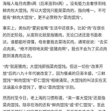
海每人每月肉票6两（后来涨到8两）。没有能力去奢侈到纯
鲜肉包大馄饨。所以大馄饨只能是菜肉的，指向唯一，不可
能有“鲜肉大馄饨”，更不必赘称为“菜肉馄饨”。
事实上，类似的“蒙前省略”生活中还很多，比如“肉”在很长
的历史阶段，从南到北就是指猪肉，无论口述还是书面表
达，谁都能听得懂，母亲要我去菜场买肉，通常就说：“去买
点肉来。”绝不用特地关照“是猪肉啊”，我也不会为了买点肉
跑到清真肉店去。
“肉”就是猪肉；大馄饨即指菜肉馄饨。但这一切在“改革开
放”后的八九十年代被改变了，因为餐桌的日渐丰盛，“三鲜
馄饨”“鲜肉馄饨”“虾仁馄饨”相继涌现，大馄饨的叫法实在无
法涵盖众多馄饨了，便以“菜肉馄饨”示别。
然而时至今日，老上海的习惯称谓，“来一客大馄饨”还是指
菜肉馄饨，除非在场的还有“鲜肉馄饨”或“虾仁馄饨”。至此