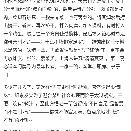
不能不想起小时家里包馄饨的场景。母亲首先选皮子。皮子
分“黑面粉”和“精白面粉”的，后者要贵几分钱。肉虽都是猪
肉，菜却有讲究，一般是青菜，也有荠菜的。将其焯水后捞
出挤干，斩末，再次挤干，拌入肉糜，加入调料，有时打入
一个鸡蛋。然后往一个方向使劲搅拌，最后填入馅心时总是
嫌母亲“小气”——为什么不填饱塞足呢？！馄饨出锅后汤料
总是猪油、味精、盐，再放酱油就是“巴子红汤”了，更不会
再放虾皮、蛋丝、紫菜类，上海人讲究“清清爽爽”，第一碗
必送本门牌号内最年长者，一家一碗，客堂、厢房、亭子
间……
多少年过去了，某次在“吉某馄饨”吃馄饨，忽然觉得很“难
吃”，细察发觉为了迎合某种社会心理而馅子太过紧实，干、
硬，没有“微汁”，至此方悟老一辈包馄饨“不肯塞足”是智慧
而不是“小气”————馄饨不能塞太满，留点余地才“松”，
才有“微汁”呢。